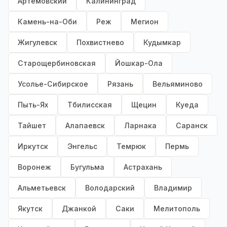
Артемовский
Калининград
Камень-на-Оби
Реж
Мегион
Жигулевск
Похвистнево
Кудымкар
Старощербиновская
Йошкар-Ола
Усолье-Сибирское
Рязань
Вельяминово
Пыть-Ях
Тбилисская
Щецин
Куеда
Тайшет
Алапаевск
Ларнака
Саранск
Иркутск
Энгельс
Темрюк
Пермь
Воронеж
Бугульма
Астрахань
Альметьевск
Володарский
Владимир
Якутск
Джанкой
Саки
Мелитополь