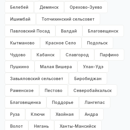
Белебей
Демянск
Орехово-Зуево
Ишимбай
Топчихинский сельсовет
Павловский Посад
Валдай
Благовещенск
Кытманово
Красное Село
Подольск
Чудово
Кабанск
Славгород
Парфино
Пушкино
Малая Вишера
Улан-Удэ
Завьяловский сельсовет
Биробиджан
Раменское
Пестово
Северобайкальск
Благовещенка
Поддорье
Лангепас
Руза
Ключи
Хвойная
Андра
Волот
Нягань
Ханты-Мансийск