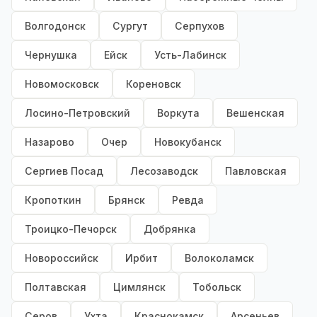
Волгодонск
Сургут
Серпухов
Чернушка
Ейск
Усть-Лабинск
Новомосковск
Кореновск
Лосино-Петровский
Воркута
Вешенская
Назарово
Очер
Новокубанск
Сергиев Посад
Лесозаводск
Павловская
Кропоткин
Брянск
Ревда
Троицко-Печорск
Добрянка
Новороссийск
Ирбит
Волоколамск
Полтавская
Цимлянск
Тобольск
Серов
Ухта
Краснокамск
Арсеньев