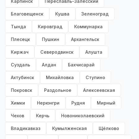
Карпинск
Переславль-Залесский
Благовещенск
Кушва
Зеленоград
Тында
Кировград
Коммунарка
Плесецк
Пушкин
Архангельск
Киржач
Северодвинск
Алушта
Суздаль
Алдан
Бахчисарай
Ахтубинск
Михайловка
Ступино
Покровск
Раздольное
Алексеевская
Химки
Нерюнгри
Рудня
Мирный
Чехов
Керчь
Новониколаевский
Владикавказ
Кумылженская
Щёлково