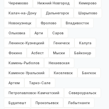
Черемхово
Нижний Новгород
Кемерово
Калач-на-Дону
Дальнегорск
Шарыпово
Новокузнецк
Фролово
Владивосток
Ольховка
Арти
Саров
Ленинск-Кузнецкий
Геническ
Калуга
Фокино
Асбест
Мыски
Байконур
Камень-Рыболов
Нехаевская
Каменск-Уральский
Киселевск
Бангкок
Артем
Тарко-Сале
Петропавловск-Камчатский
Североуральск
Будапешт
Прокопьевск
Лабытнанги