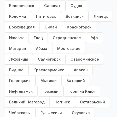
Белореченск
Салават
Судак
Коломна
Пятигорск
Воткинск
Липецк
Брюховецкая
Сибай
Красногорск
Ижевск
Елец
Отрадненское
Уфа
Магадан
Абаза
Мостовское
Луховицы
Саяногорск
Староминское
Видное
Красноармейск
Абакан
Геленджик
Мытищи
Батецкий
Нефтекамск
Грозный
Горячий Ключ
Великий Новгород
Ногинск
Октябрьский
Чебоксары
Гулькевичи
Окуловка