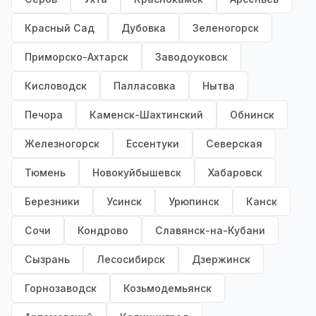
Красный Сад
Дубовка
Зеленогорск
Приморско-Ахтарск
Заводоуковск
Кисловодск
Палласовка
Нытва
Печора
Каменск-Шахтинский
Обнинск
Железногорск
Ессентуки
Северская
Тюмень
Новокуйбышевск
Хабаровск
Березники
Усинск
Урюпинск
Канск
Сочи
Кондрово
Славянск-на-Кубани
Сызрань
Лесосибирск
Дзержинск
Горнозаводск
Козьмодемьянск