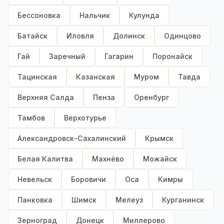
Бессоновка
Нальчик
Кулунда
Батайск
Иловля
Долинск
Одинцово
Гай
Заречный
Гагарин
Поронайск
Тацинская
Казанская
Муром
Тавда
Верхняя Салда
Пенза
Оренбург
Тамбов
Верхотурье
Александровск-Сахалинский
Крымск
Белая Калитва
Махнёво
Можайск
Невельск
Боровичи
Оса
Кимры
Панковка
Шимск
Мелеуз
Курганинск
Зерноград
Донецк
Миллерово