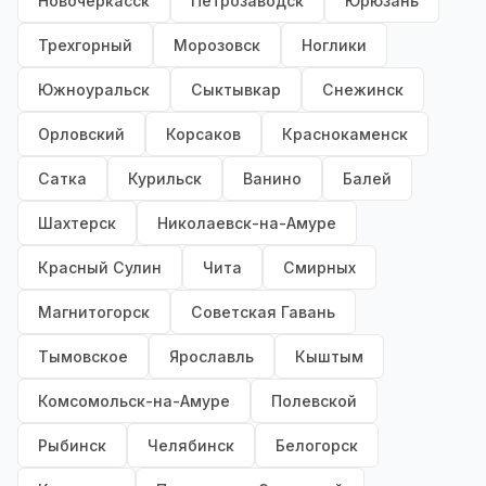
Новочеркасск
Петрозаводск
Юрюзань
Трехгорный
Морозовск
Ноглики
Южноуральск
Сыктывкар
Снежинск
Орловский
Корсаков
Краснокаменск
Сатка
Курильск
Ванино
Балей
Шахтерск
Николаевск-на-Амуре
Красный Сулин
Чита
Смирных
Магнитогорск
Советская Гавань
Тымовское
Ярославль
Кыштым
Комсомольск-на-Амуре
Полевской
Рыбинск
Челябинск
Белогорск