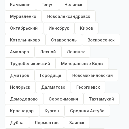
Камышин
Генуя
Нолинск
Муравленко
Новоалександровск
Октябрьский
Иннсбрук
Киров
Котельниково
Ставрополь
Воскресенск
Амадора
Лесной
Ленинск
Трудобеликовский
Минеральные Воды
Дмитров
Городище
Новомихайловский
Ноябрьск
Далматово
Георгиевск
Домодедово
Серафимович
Тахтамукай
Краснодар
Курган
Средняя Ахтуба
Дубна
Лермонтов
Заинск