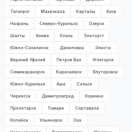
Таганрог
Махачкала
Карталы
Азов
Назрань
Северо-Курильск
Озерск
Шахты
Анива
Елань
Златоуст
Южно-Сахалинск
Даниловка
Элиста
Верхний Уфалей
Петров Вал
Углегорск
Семикаракорск
Карачаевск
Ялуторовск
Южно-Курильск
Аша
Сальск
Черкесск
Димитровград
Коркино
Пролетарск
Томари
Сортавала
Копейск
Ульяновск
Оха