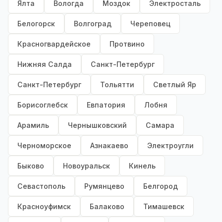
Ялта
Вологда
Моздок
Электросталь
Белогорск
Волгоград
Череповец
Красногвардейское
Протвино
Нижняя Салда
Санкт-Петербург
Санкт-Петербург
Тольятти
Светлый Яр
Борисоглебск
Евпатория
Лобня
Арамиль
Чернышковский
Самара
Черноморское
Азнакаево
Электроугли
Быково
Новоуральск
Кинель
Севастополь
Румянцево
Белгород
Красноуфимск
Балаково
Тимашевск