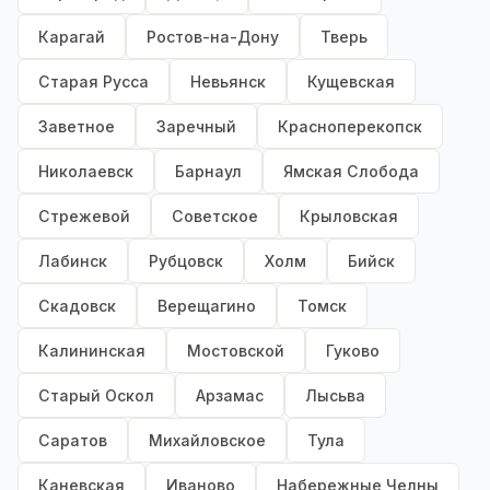
Карагай
Ростов-на-Дону
Тверь
Старая Русса
Невьянск
Кущевская
Заветное
Заречный
Красноперекопск
Николаевск
Барнаул
Ямская Слобода
Стрежевой
Советское
Крыловская
Лабинск
Рубцовск
Холм
Бийск
Скадовск
Верещагино
Томск
Калининская
Мостовской
Гуково
Старый Оскол
Арзамас
Лысьва
Саратов
Михайловское
Тула
Каневская
Иваново
Набережные Челны