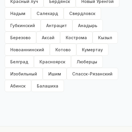
Красный луч
Бердянск
Новый Уренгой
Надым
Салехард
Свердловск
Губкинский
Антрацит
Анадырь
Березово
Аксай
Кострома
Кызыл
Новоаннинский
Котово
Кумертау
Белград
Красноярск
Люберцы
Изобильный
Ишим
Спасск-Рязанский
Абинск
Балашиха