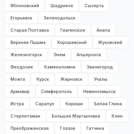
Яблоновский
Шадринск
Сысерть
Егорьевск
Зеленодольск
Старая Полтавка
Гиагинское
Анапа
Верхняя Пышма
Хорошевский
Жуковский
Железногорск
Энем
Апшеронск
Феодосия
Каменоломни
Звенигород
Можга
Курск
Жирновск
Учалы
Армавир
Симферополь
Невинномысск
Истра
Сарапул
Кириши
Белая Глина
Стерлитамак
Большая Мартыновка
Клин
Преображенская
Глазов
Гатчина