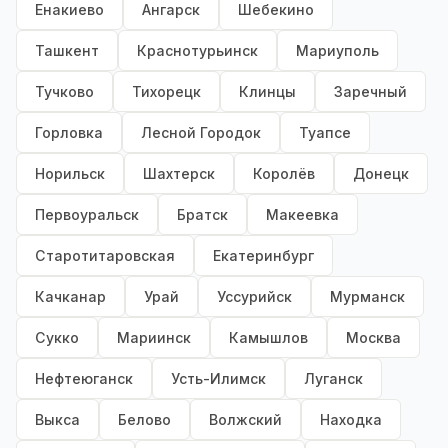
Енакиево
Ангарск
Шебекино
Ташкент
Краснотурьинск
Мариуполь
Тучково
Тихорецк
Клинцы
Заречный
Горловка
Лесной Городок
Туапсе
Норильск
Шахтерск
Королёв
Донецк
Первоуральск
Братск
Макеевка
Старотитаровская
Екатеринбург
Качканар
Урай
Уссурийск
Мурманск
Сукко
Мариинск
Камышлов
Москва
Нефтеюганск
Усть-Илимск
Луганск
Выкса
Белово
Волжский
Находка