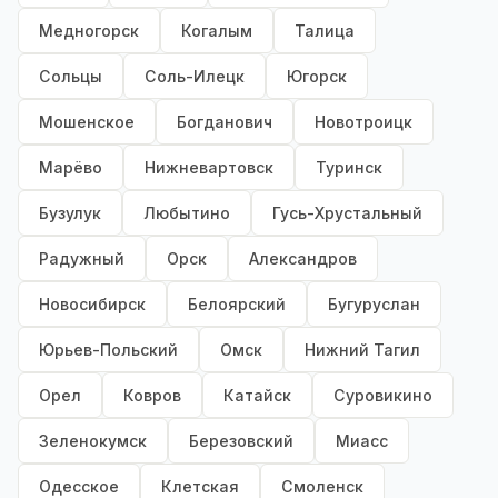
Медногорск
Когалым
Талица
Сольцы
Соль-Илецк
Югорск
Мошенское
Богданович
Новотроицк
Марёво
Нижневартовск
Туринск
Бузулук
Любытино
Гусь-Хрустальный
Радужный
Орск
Александров
Новосибирск
Белоярский
Бугуруслан
Юрьев-Польский
Омск
Нижний Тагил
Орел
Ковров
Катайск
Суровикино
Зеленокумск
Березовский
Миасс
Одесское
Клетская
Смоленск