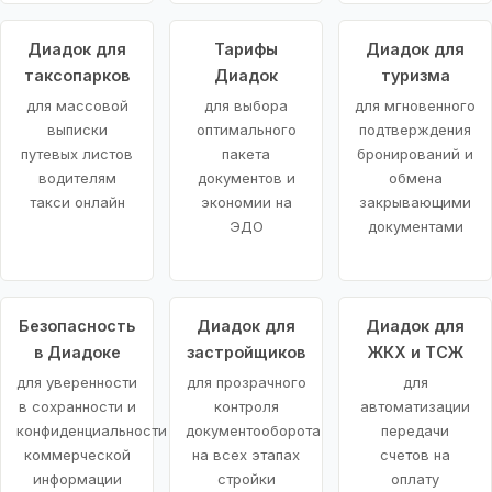
Диадок для
Тарифы
Диадок для
таксопарков
Диадок
туризма
для массовой
для выбора
для мгновенного
выписки
оптимального
подтверждения
путевых листов
пакета
бронирований и
водителям
документов и
обмена
такси онлайн
экономии на
закрывающими
ЭДО
документами
Безопасность
Диадок для
Диадок для
в Диадоке
застройщиков
ЖКХ и ТСЖ
для уверенности
для прозрачного
для
в сохранности и
контроля
автоматизации
конфиденциальности
документооборота
передачи
коммерческой
на всех этапах
счетов на
информации
стройки
оплату