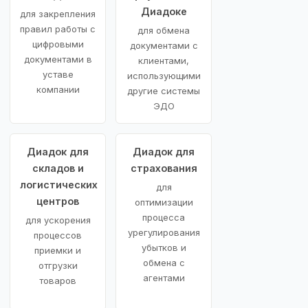
Диадоке
для закрепления
правил работы с
для обмена
цифровыми
документами с
документами в
клиентами,
уставе
использующими
компании
другие системы
ЭДО
Диадок для
Диадок для
складов и
страхования
логистических
для
центров
оптимизации
процесса
для ускорения
урегулирования
процессов
убытков и
приемки и
обмена с
отгрузки
агентами
товаров