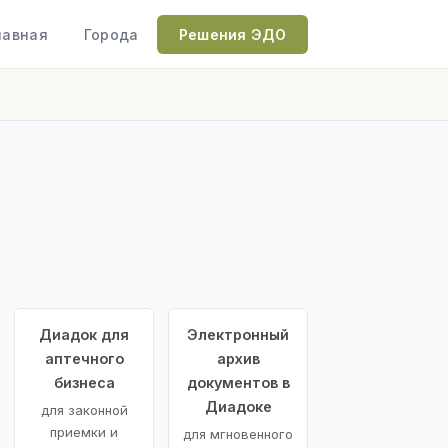
лавная
Города
Решения ЭДО
Диадок для
Электронный
аптечного
архив
бизнеса
документов в
Диадоке
для законной
приемки и
для мгновенного