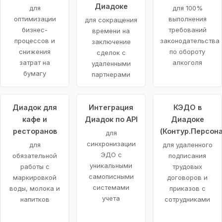
Диадоке
для
для 100%
оптимизации
выполнения
для сокращения
бизнес-
требований
времени на
процессов и
законодательства
заключение
снижения
по обороту
сделок с
затрат на
алкоголя
удаленными
бумагу
партнерами
Диадок для
Интеграция
КЭДО в
кафе и
Диадок по API
Диадоке
ресторанов
(Контур.Персона
для
синхронизации
для
для удаленного
ЭДО с
обязательной
подписания
уникальными
работы с
трудовых
самописными
маркировкой
договоров и
системами
воды, молока и
приказов с
учета
напитков
сотрудниками