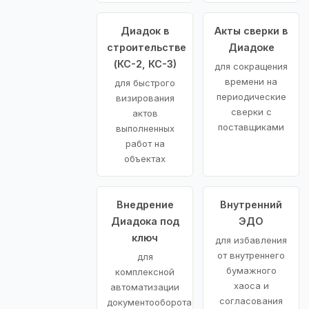
Диадок в
Акты сверки в
строительстве
Диадоке
(КС-2, КС-3)
для сокращения
времени на
для быстрого
периодические
визирования
сверки с
актов
поставщиками
выполненных
работ на
объектах
Внедрение
Внутренний
Диадока под
ЭДО
ключ
для избавления
от внутреннего
для
бумажного
комплексной
хаоса и
автоматизации
согласования
документооборота