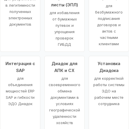
листы (ЭПЛ)
в легитимности
для
полученных
безбумажного
для избавления
электронных
подписания
от бумажных
документов
договоров и
путевок и
актов с
упрощения
частными
проверок
клиентами
ГИБДД
Интеграция с
Диадок для
Установка
SAP
АПК и СХ
Диадока
для
для
для корректной
объединения
своевременного
работы системы
мощностей ERP
обмена
ЭДО на
SAP и гибкости
документами в
рабочем месте
ЭДО Диадок
условиях
сотрудника
географической
удаленности
хозяйств