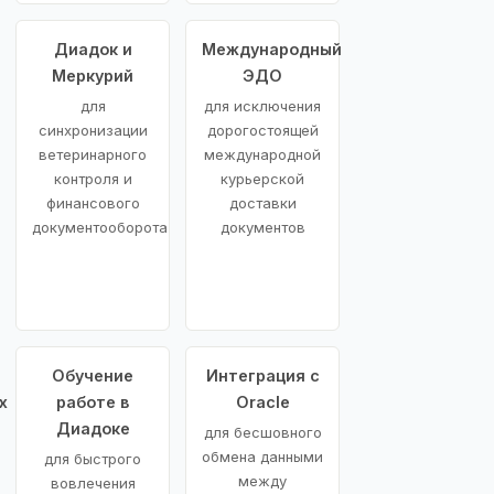
Диадок и
Международный
Меркурий
ЭДО
для
для исключения
синхронизации
дорогостоящей
ветеринарного
международной
контроля и
курьерской
финансового
доставки
документооборота
документов
Обучение
Интеграция с
х
работе в
Oracle
Диадоке
для бесшовного
обмена данными
для быстрого
между
вовлечения