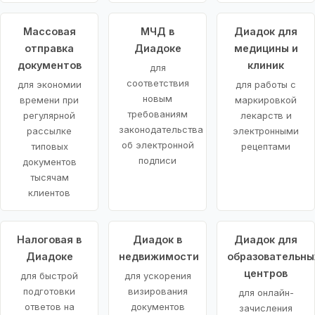
Массовая
МЧД в
Диадок для
отправка
Диадоке
медицины и
документов
клиник
для
соответствия
для экономии
для работы с
новым
времени при
маркировкой
требованиям
регулярной
лекарств и
законодательства
рассылке
электронными
об электронной
типовых
рецептами
подписи
документов
тысячам
клиентов
Налоговая в
Диадок в
Диадок для
Диадоке
недвижимости
образовательны
центров
для быстрой
для ускорения
подготовки
визирования
для онлайн-
ответов на
документов
зачисления