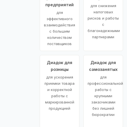
предприятий
для снижения
налоговых
для
рисков и работы
эффективного
с
взаимодействия
благонадежными
с большим
партнерами
количеством
поставщиков
Диадок для
Диадок для
розницы
самозанятых
для ускорения
для
приемки товара
профессиональной
и корректной
работы с
работы с
крупными
маркированной
заказчиками
продукцией
без лишней
бюрократии