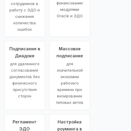
финансовыми
сотрудников в
модулями
работу с ЭДО и
Oracle и ЭДО
снижения
количества
ошибок
Подписание в
Массовое
Диадоке
подписание
для удаленного
для
согласования
значительной
документов без
экономии
физического
рабочего
присутствия
времени при
сторон
визировании
типовых актов
Регламент
Настройка
ЭДО
роуминга в