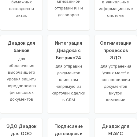
мгновенной
бумажных
в уникальные
отправки КП и
накладных и
информационные
договоров
актах
системы
Диадок для
Интеграция
Оптимизация
банков
Диадока с
процессов
Битрикс24
ЭДО
для
обеспечения
для отправки
для устранения
высочайшего
документов
'узких мест' в
уровня защиты
клиентам
согласовании
передаваемых
напрямую из
документов
финансовых
карточки сделки
внутри
документов
в CRM
компании
ЭДО Диадок
Подписание
Диадок для
для ООО
договоров в
ЕГАИС