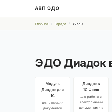
АВП ЭДО
Главная
Города
Учалы
ЭДО Диадок в
Модуль
Диадок в
Диадок для
1С:Фреш
1С
для работы с
электронными
для отправки
документами в
документов