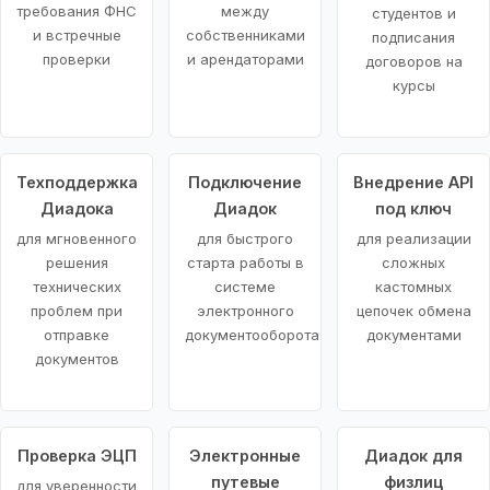
требования ФНС
между
студентов и
и встречные
собственниками
подписания
проверки
и арендаторами
договоров на
курсы
Техподдержка
Подключение
Внедрение API
Диадока
Диадок
под ключ
для мгновенного
для быстрого
для реализации
решения
старта работы в
сложных
технических
системе
кастомных
проблем при
электронного
цепочек обмена
отправке
документооборота
документами
документов
Проверка ЭЦП
Электронные
Диадок для
путевые
физлиц
для уверенности