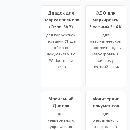
Диадок для
ЭДО для
маркетплейсов
маркировки
(Ozon, WB)
Честный ЗНАК
для корректной
для
передачи УПД и
автоматической
обмена
передачи кодов
документами с
маркировки в
Wildberries и
систему
Ozon
Честный ЗНАК
Мобильный
Мониторинг
Диадок
документов
для
для
непрерывного
оперативного
управления
контроля за