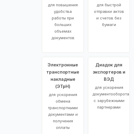
для повышения
для быстрой
удобства
отправки актов
работы при
и счетов без
больших
бумаги
объемах
документов
Электронные
Диадок для
транспортные
экспортеров и
накладные
ВЭД
(ЭТрН)
для ускорения
документооборота
для ускорения
с зарубежными
обмена
партнерами
транспортными
документами и
получения
оплаты