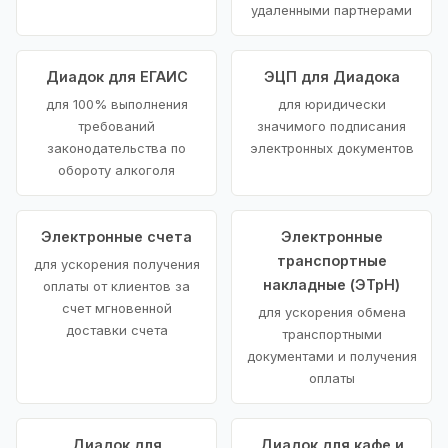
удаленными партнерами
Диадок для ЕГАИС
ЭЦП для Диадока
для 100% выполнения
для юридически
требований
значимого подписания
законодательства по
электронных документов
обороту алкоголя
Электронные счета
Электронные
транспортные
для ускорения получения
накладные (ЭТрН)
оплаты от клиентов за
счет мгновенной
для ускорения обмена
доставки счета
транспортными
документами и получения
оплаты
Диадок для
Диадок для кафе и