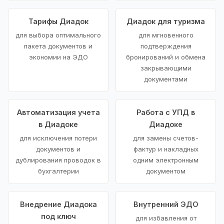
Тарифы Диадок
Диадок для туризма
для выбора оптимального
для мгновенного
пакета документов и
подтверждения
экономии на ЭДО
бронирований и обмена
закрывающими
документами
Автоматизация учета
Работа с УПД в
в Диадоке
Диадоке
для исключения потери
для замены счетов-
документов и
фактур и накладных
дублирования проводок в
одним электронным
бухгалтерии
документом
Внедрение Диадока
Внутренний ЭДО
под ключ
для избавления от