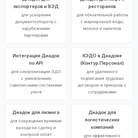
экспортеров и ВЭД
ресторанов
для ускорения
для обязательной работы
документооборота с
с маркировкой воды,
зарубежными
молока и напитков
партнерами
Интеграция Диадок
КЭДО в Диадоке
по API
(Контур.Персонал)
для синхронизации ЭДО
для удаленного
с уникальными
подписания трудовых
самописными системами
договоров и приказов с
учета
сотрудниками
Диадок для лизинга
Диадок для
логистических
для сокращения времени
компаний
выхода на сделку и
контроля оплат
для эффективного