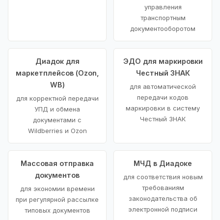
управления
транспортным
документооборотом
Диадок для
ЭДО для маркировки
маркетплейсов (Ozon,
Честный ЗНАК
WB)
для автоматической
передачи кодов
для корректной передачи
маркировки в систему
УПД и обмена
Честный ЗНАК
документами с
Wildberries и Ozon
Массовая отправка
МЧД в Диадоке
документов
для соответствия новым
требованиям
для экономии времени
законодательства об
при регулярной рассылке
электронной подписи
типовых документов