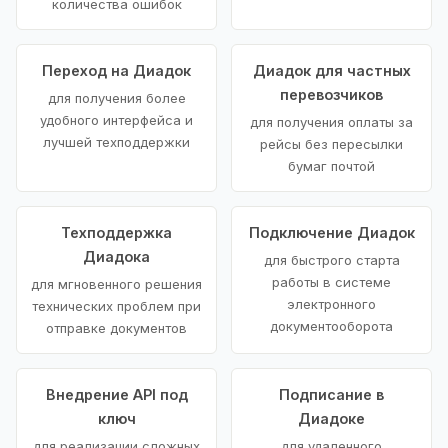
количества ошибок
Переход на Диадок
Диадок для частных
перевозчиков
для получения более
удобного интерфейса и
для получения оплаты за
лучшей техподдержки
рейсы без пересылки
бумаг почтой
Техподдержка
Подключение Диадок
Диадока
для быстрого старта
работы в системе
для мгновенного решения
электронного
технических проблем при
документооборота
отправке документов
Внедрение API под
Подписание в
ключ
Диадоке
для реализации сложных
для удаленного