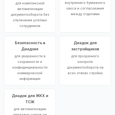
внутреннего бумажного
для комплексной
хаоса и согласования
автоматизации
между отделами
документооборота без
отвлечения штатных
сотрудников
Безопасность в
Диадок для
Диадоке
застройщиков
для уверенности в
для прозрачного
сохранности и
контроля
конфиденциальности
документооборота на
коммерческой
всех этапах стройки
информации
Диадок для ЖКХ и
ТСЖ
для автоматизации
передачи счетов на