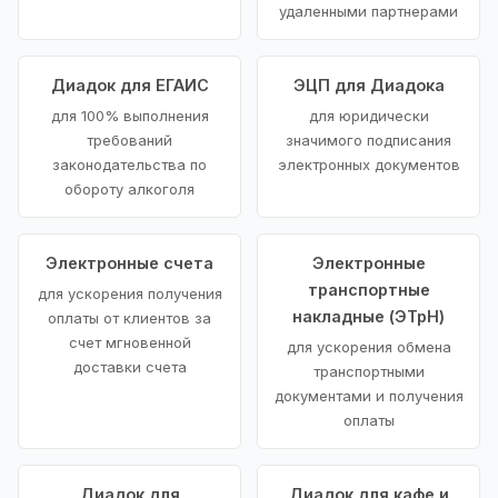
удаленными партнерами
Диадок для ЕГАИС
ЭЦП для Диадока
для 100% выполнения
для юридически
требований
значимого подписания
законодательства по
электронных документов
обороту алкоголя
Электронные счета
Электронные
транспортные
для ускорения получения
накладные (ЭТрН)
оплаты от клиентов за
счет мгновенной
для ускорения обмена
доставки счета
транспортными
документами и получения
оплаты
Диадок для
Диадок для кафе и