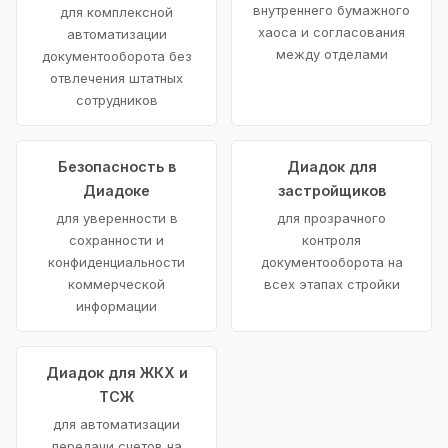
внутреннего бумажного
для комплексной
хаоса и согласования
автоматизации
между отделами
документооборота без
отвлечения штатных
сотрудников
Безопасность в
Диадок для
Диадоке
застройщиков
для уверенности в
для прозрачного
сохранности и
контроля
конфиденциальности
документооборота на
коммерческой
всех этапах стройки
информации
Диадок для ЖКХ и
ТСЖ
для автоматизации
передачи счетов на