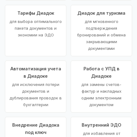
Тарифы Диадок
Диадок для туризма
для выбора оптимального
для мгновенного
пакета документов и
подтверждения
экономии на ЭДО
бронирований и обмена
закрывающими
документами
Автоматизация учета
Работа с УПД в
в Диадоке
Диадоке
для исключения потери
для замены счетов-
документов и
фактур и накладных
дублирования проводок в
одним электронным
бухгалтерии
документом
Внедрение Диадока
Внутренний ЭДО
под ключ
для избавления от