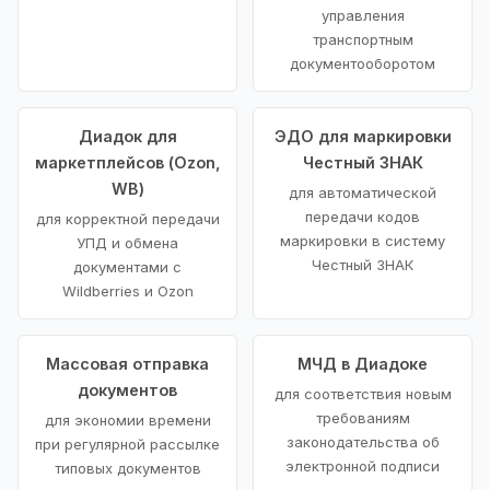
управления
транспортным
документооборотом
Диадок для
ЭДО для маркировки
маркетплейсов (Ozon,
Честный ЗНАК
WB)
для автоматической
передачи кодов
для корректной передачи
маркировки в систему
УПД и обмена
Честный ЗНАК
документами с
Wildberries и Ozon
Массовая отправка
МЧД в Диадоке
документов
для соответствия новым
требованиям
для экономии времени
законодательства об
при регулярной рассылке
электронной подписи
типовых документов