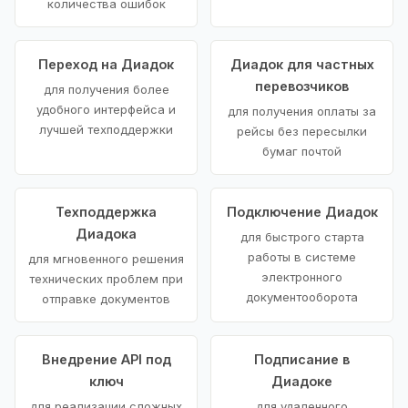
количества ошибок
Переход на Диадок
Диадок для частных
перевозчиков
для получения более
удобного интерфейса и
для получения оплаты за
лучшей техподдержки
рейсы без пересылки
бумаг почтой
Техподдержка
Подключение Диадок
Диадока
для быстрого старта
работы в системе
для мгновенного решения
электронного
технических проблем при
документооборота
отправке документов
Внедрение API под
Подписание в
ключ
Диадоке
для реализации сложных
для удаленного