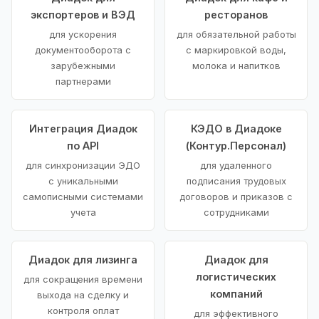
экспортеров и ВЭД
ресторанов
для ускорения
для обязательной работы
документооборота с
с маркировкой воды,
зарубежными
молока и напитков
партнерами
Интеграция Диадок
КЭДО в Диадоке
по API
(Контур.Персонал)
для синхронизации ЭДО
для удаленного
с уникальными
подписания трудовых
самописными системами
договоров и приказов с
учета
сотрудниками
Диадок для лизинга
Диадок для
логистических
для сокращения времени
компаний
выхода на сделку и
контроля оплат
для эффективного