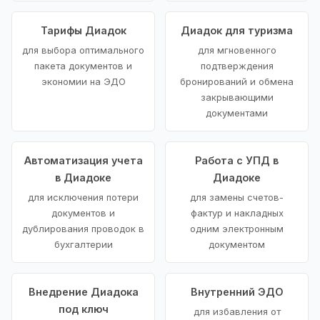
Тарифы Диадок
Диадок для туризма
для выбора оптимального
для мгновенного
пакета документов и
подтверждения
экономии на ЭДО
бронирований и обмена
закрывающими
документами
Автоматизация учета
Работа с УПД в
в Диадоке
Диадоке
для исключения потери
для замены счетов-
документов и
фактур и накладных
дублирования проводок в
одним электронным
бухгалтерии
документом
Внедрение Диадока
Внутренний ЭДО
под ключ
для избавления от