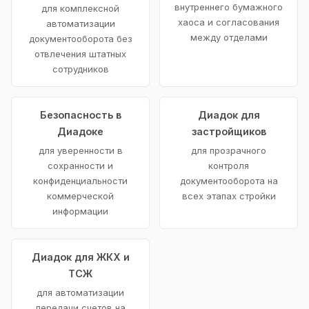
внутреннего бумажного
для комплексной
хаоса и согласования
автоматизации
между отделами
документооборота без
отвлечения штатных
сотрудников
Безопасность в
Диадок для
Диадоке
застройщиков
для уверенности в
для прозрачного
сохранности и
контроля
конфиденциальности
документооборота на
коммерческой
всех этапах стройки
информации
Диадок для ЖКХ и
ТСЖ
для автоматизации
передачи счетов на