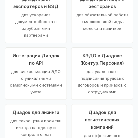
экспортеров и ВЭД
ресторанов
для ускорения
для обязательной работы
документооборота с
с маркировкой воды,
зарубежными
молока и напитков
партнерами
Интеграция Диадок
КЭДО в Диадоке
по API
(Контур.Персонал)
для синхронизации ЭДО
для удаленного
с уникальными
подписания трудовых
самописными системами
договоров и приказов с
учета
сотрудниками
Диадок для лизинга
Диадок для
логистических
для сокращения времени
компаний
выхода на сделку и
контроля оплат
для эффективного