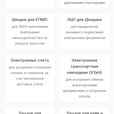
удаленными партнерами
Диадок для ЕГАИС
ЭЦП для Диадока
для 100% выполнения
для юридически
требований
значимого подписания
законодательства по
электронных документов
обороту алкоголя
Электронные счета
Электронные
транспортные
для ускорения получения
накладные (ЭТрН)
оплаты от клиентов за
счет мгновенной
для ускорения обмена
доставки счета
транспортными
документами и получения
оплаты
Диадок для
Диадок для кафе и