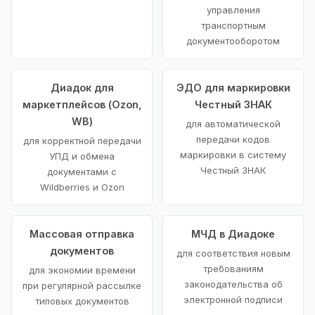
управления
транспортным
документооборотом
Диадок для
ЭДО для маркировки
маркетплейсов (Ozon,
Честный ЗНАК
WB)
для автоматической
передачи кодов
для корректной передачи
маркировки в систему
УПД и обмена
Честный ЗНАК
документами с
Wildberries и Ozon
Массовая отправка
МЧД в Диадоке
документов
для соответствия новым
требованиям
для экономии времени
законодательства об
при регулярной рассылке
электронной подписи
типовых документов