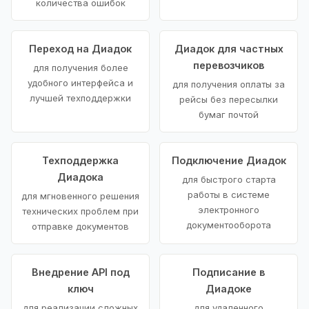
количества ошибок
Переход на Диадок
Диадок для частных
перевозчиков
для получения более
удобного интерфейса и
для получения оплаты за
лучшей техподдержки
рейсы без пересылки
бумаг почтой
Техподдержка
Подключение Диадок
Диадока
для быстрого старта
работы в системе
для мгновенного решения
электронного
технических проблем при
документооборота
отправке документов
Внедрение API под
Подписание в
ключ
Диадоке
для реализации сложных
для удаленного