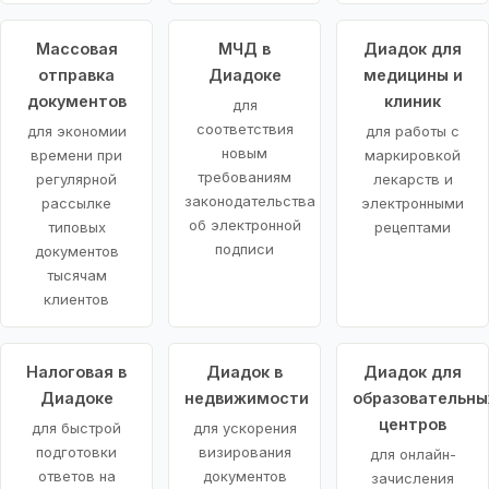
Массовая
МЧД в
Диадок для
отправка
Диадоке
медицины и
документов
клиник
для
соответствия
для экономии
для работы с
новым
времени при
маркировкой
требованиям
регулярной
лекарств и
законодательства
рассылке
электронными
об электронной
типовых
рецептами
подписи
документов
тысячам
клиентов
Налоговая в
Диадок в
Диадок для
Диадоке
недвижимости
образовательны
центров
для быстрой
для ускорения
подготовки
визирования
для онлайн-
ответов на
документов
зачисления