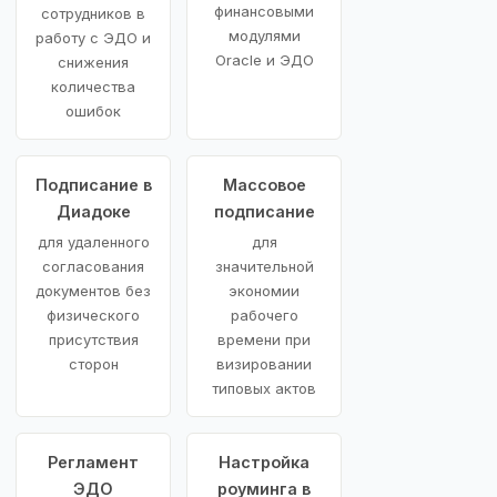
финансовыми
сотрудников в
модулями
работу с ЭДО и
Oracle и ЭДО
снижения
количества
ошибок
Подписание в
Массовое
Диадоке
подписание
для удаленного
для
согласования
значительной
документов без
экономии
физического
рабочего
присутствия
времени при
сторон
визировании
типовых актов
Регламент
Настройка
ЭДО
роуминга в