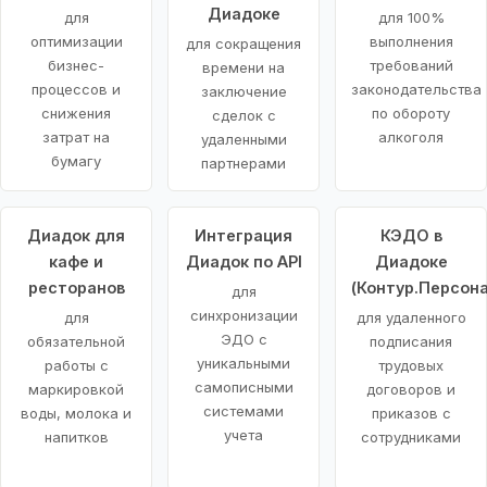
Диадоке
для
для 100%
оптимизации
выполнения
для сокращения
бизнес-
требований
времени на
процессов и
законодательства
заключение
снижения
по обороту
сделок с
затрат на
алкоголя
удаленными
бумагу
партнерами
Диадок для
Интеграция
КЭДО в
кафе и
Диадок по API
Диадоке
ресторанов
(Контур.Персона
для
синхронизации
для
для удаленного
ЭДО с
обязательной
подписания
уникальными
работы с
трудовых
самописными
маркировкой
договоров и
системами
воды, молока и
приказов с
учета
напитков
сотрудниками