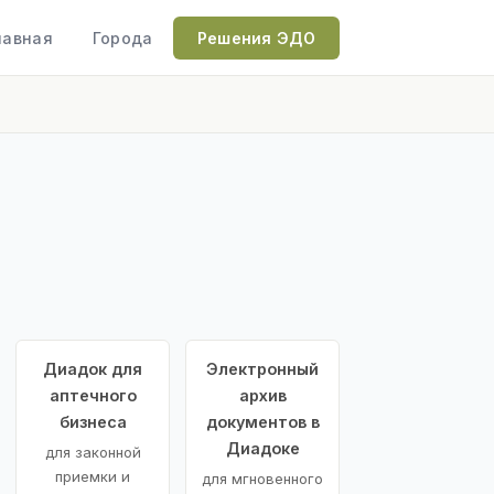
лавная
Города
Решения ЭДО
Диадок для
Электронный
аптечного
архив
бизнеса
документов в
Диадоке
для законной
приемки и
для мгновенного