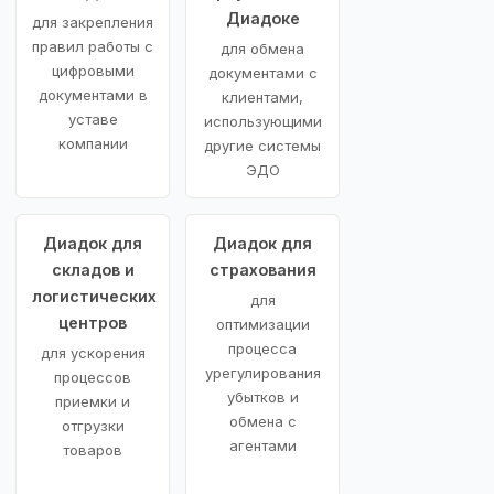
Диадоке
для закрепления
правил работы с
для обмена
цифровыми
документами с
документами в
клиентами,
уставе
использующими
компании
другие системы
ЭДО
Диадок для
Диадок для
складов и
страхования
логистических
для
центров
оптимизации
процесса
для ускорения
урегулирования
процессов
убытков и
приемки и
обмена с
отгрузки
агентами
товаров