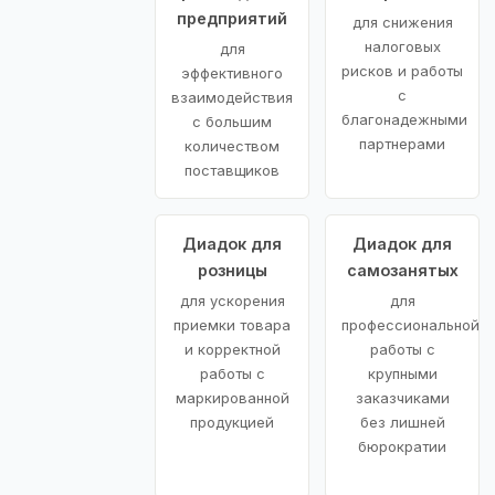
предприятий
для снижения
налоговых
для
рисков и работы
эффективного
с
взаимодействия
благонадежными
с большим
партнерами
количеством
поставщиков
Диадок для
Диадок для
розницы
самозанятых
для ускорения
для
приемки товара
профессиональной
и корректной
работы с
работы с
крупными
маркированной
заказчиками
продукцией
без лишней
бюрократии