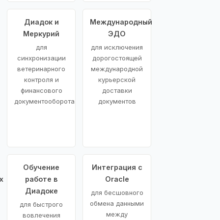
Диадок и
Международный
Меркурий
ЭДО
для
для исключения
синхронизации
дорогостоящей
ветеринарного
международной
контроля и
курьерской
финансового
доставки
документооборота
документов
Обучение
Интеграция с
х
работе в
Oracle
Диадоке
для бесшовного
обмена данными
для быстрого
между
вовлечения