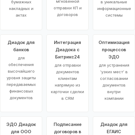
мгновенной
бумажных
в уникальные
отправки КП и
накладных и
информационные
договоров
актах
системы
Диадок для
Интеграция
Оптимизация
банков
Диадока с
процессов
Битрикс24
ЭДО
для
обеспечения
для отправки
для устранения
высочайшего
документов
'узких мест' в
уровня защиты
клиентам
согласовании
передаваемых
напрямую из
документов
финансовых
карточки сделки
внутри
документов
в CRM
компании
ЭДО Диадок
Подписание
Диадок для
для ООО
договоров в
ЕГАИС