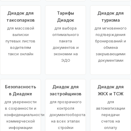
Диадок для
Тарифы
Диадок для
таксопарков
Диадок
туризма
для массовой
для выбора
для мгновенного
выписки
оптимального
подтверждения
путевых листов
пакета
бронирований и
водителям
документов и
обмена
такси онлайн
экономии на
закрывающими
ЭДО
документами
Безопасность
Диадок для
Диадок для
в Диадоке
застройщиков
ЖКХ и ТСЖ
для уверенности
для прозрачного
для
в сохранности и
контроля
автоматизации
конфиденциальности
документооборота
передачи
коммерческой
на всех этапах
счетов на
информации
стройки
оплату