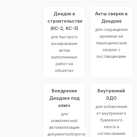
Диадок в
Акты сверки в
строительстве
Диадоке
(КС-2, КС-3)
для сокращения
времени на
для быстрого
периодические
визирования
сверки с
актов
поставщиками
выполненных
работ на
объектах
Внедрение
Внутренний
Диадока под
ЭДО
ключ
для избавления
от внутреннего
для
бумажного
комплексной
хаоса и
автоматизации
согласования
документооборота