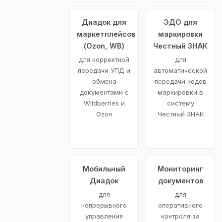
Диадок для
ЭДО для
маркетплейсов
маркировки
(Ozon, WB)
Честный ЗНАК
для корректной
для
передачи УПД и
автоматической
обмена
передачи кодов
документами с
маркировки в
Wildberries и
систему
Ozon
Честный ЗНАК
Мобильный
Мониторинг
Диадок
документов
для
для
непрерывного
оперативного
управления
контроля за