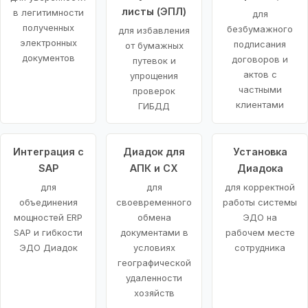
листы (ЭПЛ)
в легитимности
для
полученных
безбумажного
для избавления
электронных
подписания
от бумажных
документов
договоров и
путевок и
актов с
упрощения
частными
проверок
клиентами
ГИБДД
Интеграция с
Диадок для
Установка
SAP
АПК и СХ
Диадока
для
для
для корректной
объединения
своевременного
работы системы
мощностей ERP
обмена
ЭДО на
SAP и гибкости
документами в
рабочем месте
ЭДО Диадок
условиях
сотрудника
географической
удаленности
хозяйств