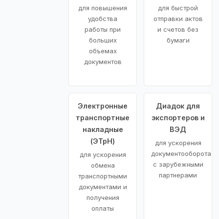
для повышения
для быстрой
удобства
отправки актов
работы при
и счетов без
больших
бумаги
объемах
документов
Электронные
Диадок для
транспортные
экспортеров и
накладные
ВЭД
(ЭТрН)
для ускорения
документооборота
для ускорения
с зарубежными
обмена
партнерами
транспортными
документами и
получения
оплаты