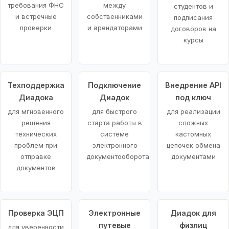
требования ФНС
между
студентов и
и встречные
собственниками
подписания
проверки
и арендаторами
договоров на
курсы
Техподдержка
Подключение
Внедрение API
Диадока
Диадок
под ключ
для мгновенного
для быстрого
для реализации
решения
старта работы в
сложных
технических
системе
кастомных
проблем при
электронного
цепочек обмена
отправке
документооборота
документами
документов
Проверка ЭЦП
Электронные
Диадок для
путевые
физлиц
для уверенности