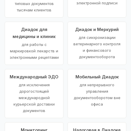
электронной подписи
типовых документов
тысячам клиентов
Диадок для
Диадок и Меркурий
медицины и клиник
для синхронизации
ветеринарного контроля
для работы с
и финансового
маркировкой лекарств и
документооборота
электронными рецептами
Международный ЭДО
Мобильный Диадок
для исключения
для непрерывного
дорогостоящей
управления
международной
документооборотом вне
курьерской доставки
офиса
документов
Мониторинг
Налоговая в Диадоке