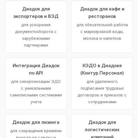
Диадок для
Диадок для кафе и
экспортеров и ВЭД
ресторанов
для ускорения
для обязательной работы
документооборота с
с маркировкой воды,
зарубежными
молока и напитков
партнерами
Интеграция Диадок
КЭДО в Диадоке
по API
(Контур.Персонал)
для синхронизации ЭДО
для удаленного
с уникальными
подписания трудовых
самописными системами
договоров и приказов с
учета
сотрудниками
Диадок для лизинга
Диадок для
логистических
для сокращения времени
компаний
выхода на сделку и