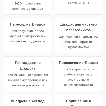
Oracle и ЭДО
ЭДО и снижения
количества ошибок
Переход на Диадок
Диадок для частных
перевозчиков
для получения более
удобного интерфейса и
для получения оплаты за
лучшей техподдержки
рейсы без пересылки
бумаг почтой
Техподдержка
Подключение Диадок
Диадока
для быстрого старта
работы в системе
для мгновенного решения
электронного
технических проблем при
документооборота
отправке документов
Внедрение API под
Подписание в