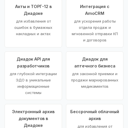
Акты и ТОРГ-12 в
Интеграция с
Диадоке
AmoCRM
для избавления от
для ускорения работы
ошибок в бумажных
отдела продаж и
накладных и актах
мгновенной отправки КП
и договоров
Диадок API для
Диадок для
разработчиков
аптечного бизнеса
для глубокой интеграции
для законной приемки и
ЭДО в уникальные
продажи маркированных
информационные
медикаментов
системы
Электронный архив
Бессрочный облачный
документов в
архив
Диадоке
для избавления от