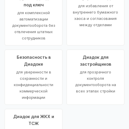
под ключ
для избавления от
внутреннего бумажного
для комплексной
хаоса и согласования
автоматизации
между отделами
документооборота без
отвлечения штатных
сотрудников
Безопасность в
Диадок для
Диадоке
застройщиков
для уверенности в
для прозрачного
сохранности и
контроля
конфиденциальности
документооборота на
коммерческой
всех этапах стройки
информации
Диадок для ЖКХ и
ТСЖ