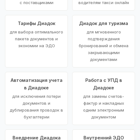
с поставщиками
водителям такси онлайн
Тарифы Диадок
Диадок для туризма
для выбора оптимального
для мгновенного
пакета документов и
подтверждения
экономии на ЭДО
бронирований и обмена
закрывающими
документами
Автоматизация учета
Работа с УПД в
в Диадоке
Диадоке
для исключения потери
для замены счетов-
документов и
фактур и накладных
дублирования проводок в
одним электронным
бухгалтерии
документом
Внедрение Диадока
Внутренний ЭДО