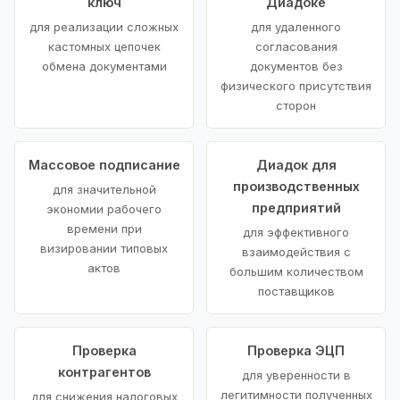
ключ
Диадоке
для реализации сложных
для удаленного
кастомных цепочек
согласования
обмена документами
документов без
физического присутствия
сторон
Массовое подписание
Диадок для
производственных
для значительной
предприятий
экономии рабочего
времени при
для эффективного
визировании типовых
взаимодействия с
актов
большим количеством
поставщиков
Проверка
Проверка ЭЦП
контрагентов
для уверенности в
легитимности полученных
для снижения налоговых