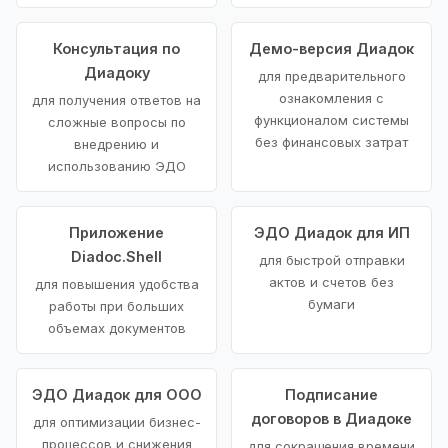
Консультация по
Демо-версия Диадок
Диадоку
для предварительного
ознакомления с
для получения ответов на
функционалом системы
сложные вопросы по
без финансовых затрат
внедрению и
использованию ЭДО
Приложение
ЭДО Диадок для ИП
Diadoc.Shell
для быстрой отправки
актов и счетов без
для повышения удобства
бумаги
работы при больших
объемах документов
ЭДО Диадок для ООО
Подписание
договоров в Диадоке
для оптимизации бизнес-
процессов и снижения
для сокращения времени