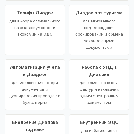
Тарифы Диадок
Диадок для туризма
для выбора оптимального
для мгновенного
пакета документов и
подтверждения
экономии на ЭДО
бронирований и обмена
закрывающими
документами
Автоматизация учета
Работа с УПД в
в Диадоке
Диадоке
для исключения потери
для замены счетов-
документов и
фактур и накладных
дублирования проводок в
одним электронным
бухгалтерии
документом
Внедрение Диадока
Внутренний ЭДО
под ключ
для избавления от