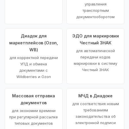
управления
транспортным
документооборотом
Диадок для
ЭДО для маркировки
маркетплейсов (Ozon,
Честный ЗНАК
WB)
для автоматической
передачи кодов
для корректной передачи
маркировки в систему
УПД и обмена
Честный ЗНАК
документами с
Wildberries и Ozon
Массовая отправка
МЧД в Диадоке
документов
для соответствия новым
требованиям
для экономии времени
законодательства об
при регулярной рассылке
электронной подписи
типовых документов