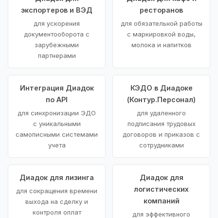
экспортеров и ВЭД
ресторанов
для ускорения
для обязательной работы
документооборота с
с маркировкой воды,
зарубежными
молока и напитков
партнерами
Интеграция Диадок
КЭДО в Диадоке
по API
(Контур.Персонал)
для синхронизации ЭДО
для удаленного
с уникальными
подписания трудовых
самописными системами
договоров и приказов с
учета
сотрудниками
Диадок для лизинга
Диадок для
логистических
для сокращения времени
компаний
выхода на сделку и
контроля оплат
для эффективного