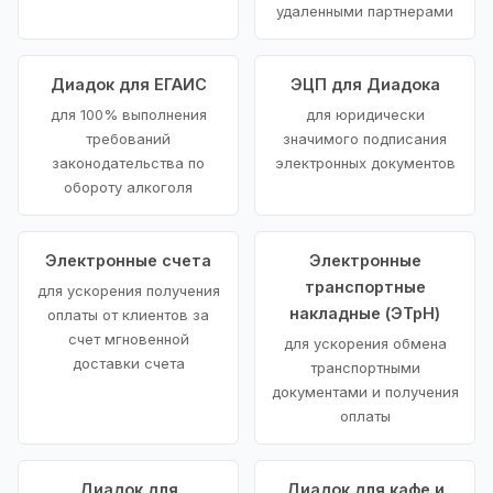
удаленными партнерами
Диадок для ЕГАИС
ЭЦП для Диадока
для 100% выполнения
для юридически
требований
значимого подписания
законодательства по
электронных документов
обороту алкоголя
Электронные счета
Электронные
транспортные
для ускорения получения
накладные (ЭТрН)
оплаты от клиентов за
счет мгновенной
для ускорения обмена
доставки счета
транспортными
документами и получения
оплаты
Диадок для
Диадок для кафе и