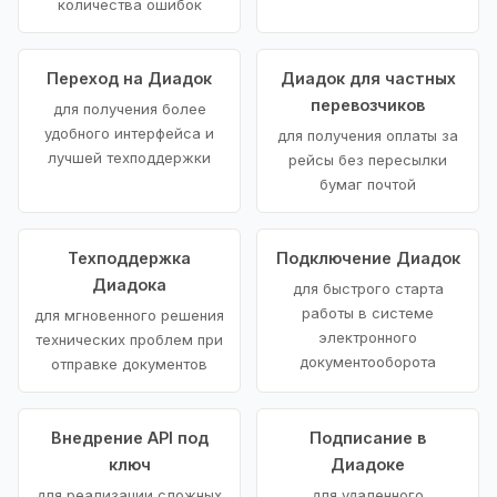
количества ошибок
Переход на Диадок
Диадок для частных
перевозчиков
для получения более
удобного интерфейса и
для получения оплаты за
лучшей техподдержки
рейсы без пересылки
бумаг почтой
Техподдержка
Подключение Диадок
Диадока
для быстрого старта
работы в системе
для мгновенного решения
электронного
технических проблем при
документооборота
отправке документов
Внедрение API под
Подписание в
ключ
Диадоке
для реализации сложных
для удаленного