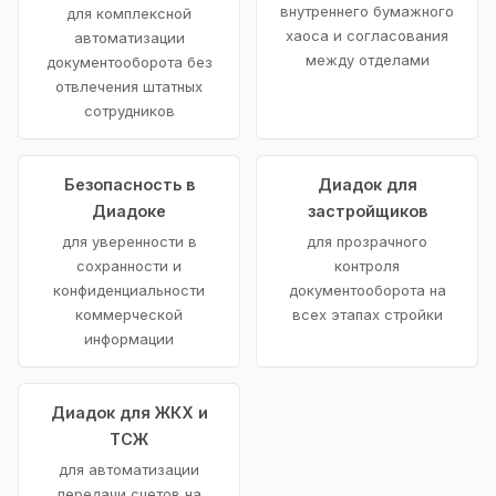
внутреннего бумажного
для комплексной
хаоса и согласования
автоматизации
между отделами
документооборота без
отвлечения штатных
сотрудников
Безопасность в
Диадок для
Диадоке
застройщиков
для уверенности в
для прозрачного
сохранности и
контроля
конфиденциальности
документооборота на
коммерческой
всех этапах стройки
информации
Диадок для ЖКХ и
ТСЖ
для автоматизации
передачи счетов на