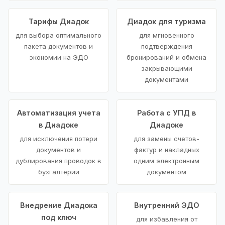
Тарифы Диадок
Диадок для туризма
для выбора оптимального
для мгновенного
пакета документов и
подтверждения
экономии на ЭДО
бронирований и обмена
закрывающими
документами
Автоматизация учета
Работа с УПД в
в Диадоке
Диадоке
для исключения потери
для замены счетов-
документов и
фактур и накладных
дублирования проводок в
одним электронным
бухгалтерии
документом
Внедрение Диадока
Внутренний ЭДО
под ключ
для избавления от