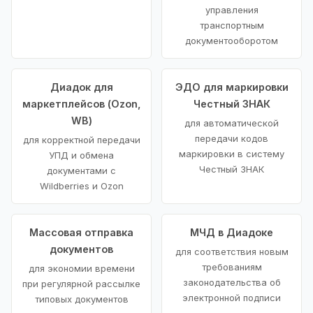
управления
транспортным
документооборотом
Диадок для
ЭДО для маркировки
маркетплейсов (Ozon,
Честный ЗНАК
WB)
для автоматической
передачи кодов
для корректной передачи
маркировки в систему
УПД и обмена
Честный ЗНАК
документами с
Wildberries и Ozon
Массовая отправка
МЧД в Диадоке
документов
для соответствия новым
требованиям
для экономии времени
законодательства об
при регулярной рассылке
электронной подписи
типовых документов