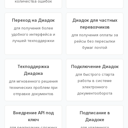
количества ошибок
Переход на Диадок
Диадок для частных
перевозчиков
для получения более
удобного интерфейса и
для получения оплаты за
лучшей техподдержки
рейсы без пересылки
бумаг почтой
Техподдержка
Подключение Диадок
Диадока
для быстрого старта
работы в системе
для мгновенного решения
электронного
технических проблем при
документооборота
отправке документов
Внедрение API под
Подписание в
ключ
Диадоке
для реализации сложных
для удаленного