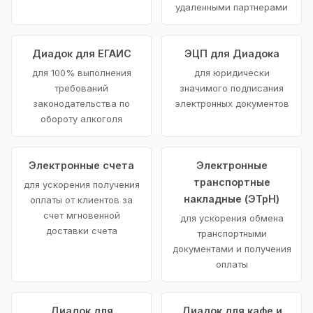
удаленными партнерами
Диадок для ЕГАИС
ЭЦП для Диадока
для 100% выполнения
для юридически
требований
значимого подписания
законодательства по
электронных документов
обороту алкоголя
Электронные счета
Электронные
транспортные
для ускорения получения
накладные (ЭТрН)
оплаты от клиентов за
счет мгновенной
для ускорения обмена
доставки счета
транспортными
документами и получения
оплаты
Диадок для
Диадок для кафе и