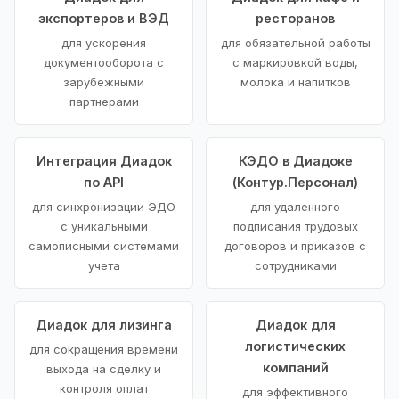
экспортеров и ВЭД
ресторанов
для ускорения
для обязательной работы
документооборота с
с маркировкой воды,
зарубежными
молока и напитков
партнерами
Интеграция Диадок
КЭДО в Диадоке
по API
(Контур.Персонал)
для синхронизации ЭДО
для удаленного
с уникальными
подписания трудовых
самописными системами
договоров и приказов с
учета
сотрудниками
Диадок для лизинга
Диадок для
логистических
для сокращения времени
компаний
выхода на сделку и
контроля оплат
для эффективного