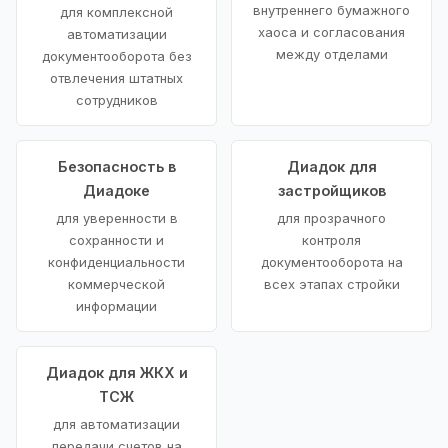
внутреннего бумажного
для комплексной
хаоса и согласования
автоматизации
между отделами
документооборота без
отвлечения штатных
сотрудников
Безопасность в
Диадок для
Диадоке
застройщиков
для уверенности в
для прозрачного
сохранности и
контроля
конфиденциальности
документооборота на
коммерческой
всех этапах стройки
информации
Диадок для ЖКХ и
ТСЖ
для автоматизации
передачи счетов на