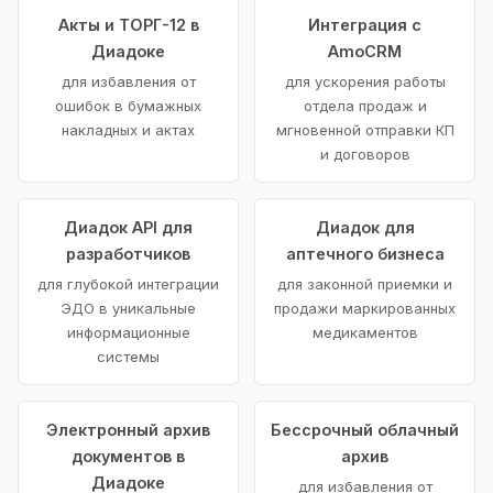
Акты и ТОРГ-12 в
Интеграция с
Диадоке
AmoCRM
для избавления от
для ускорения работы
ошибок в бумажных
отдела продаж и
накладных и актах
мгновенной отправки КП
и договоров
Диадок API для
Диадок для
разработчиков
аптечного бизнеса
для глубокой интеграции
для законной приемки и
ЭДО в уникальные
продажи маркированных
информационные
медикаментов
системы
Электронный архив
Бессрочный облачный
документов в
архив
Диадоке
для избавления от