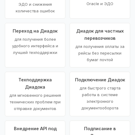
Oracle и ЭДО
ЭДО и снижения
количества ошибок
Переход на Диадок
Диадок для частных
перевозчиков
для получения более
удобного интерфейса и
для получения оплаты за
лучшей техподдержки
рейсы без пересылки
бумаг почтой
Техподдержка
Подключение Диадок
Диадока
для быстрого старта
работы в системе
для мгновенного решения
электронного
технических проблем при
документооборота
отправке документов
Внедрение API под
Подписание в