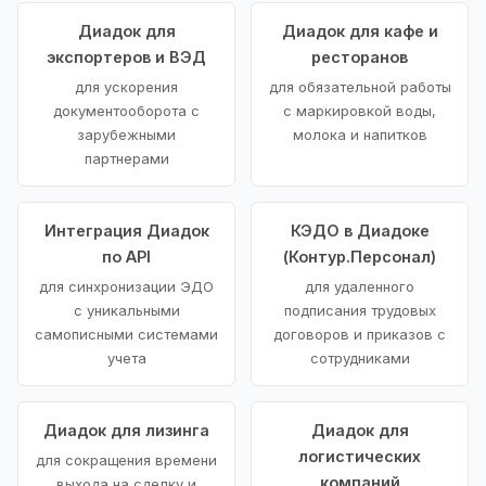
Диадок для
Диадок для кафе и
экспортеров и ВЭД
ресторанов
для ускорения
для обязательной работы
документооборота с
с маркировкой воды,
зарубежными
молока и напитков
партнерами
Интеграция Диадок
КЭДО в Диадоке
по API
(Контур.Персонал)
для синхронизации ЭДО
для удаленного
с уникальными
подписания трудовых
самописными системами
договоров и приказов с
учета
сотрудниками
Диадок для лизинга
Диадок для
логистических
для сокращения времени
компаний
выхода на сделку и