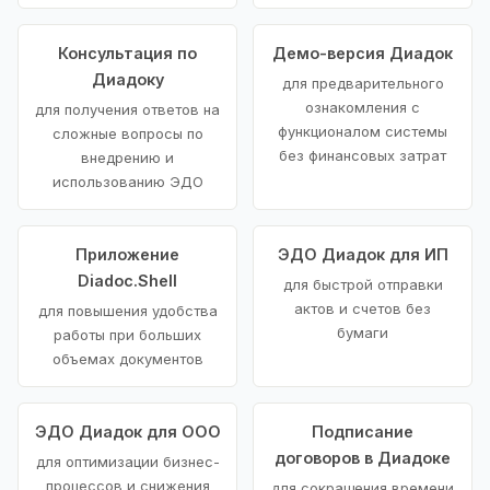
Консультация по
Демо-версия Диадок
Диадоку
для предварительного
ознакомления с
для получения ответов на
функционалом системы
сложные вопросы по
без финансовых затрат
внедрению и
использованию ЭДО
Приложение
ЭДО Диадок для ИП
Diadoc.Shell
для быстрой отправки
актов и счетов без
для повышения удобства
бумаги
работы при больших
объемах документов
ЭДО Диадок для ООО
Подписание
договоров в Диадоке
для оптимизации бизнес-
процессов и снижения
для сокращения времени