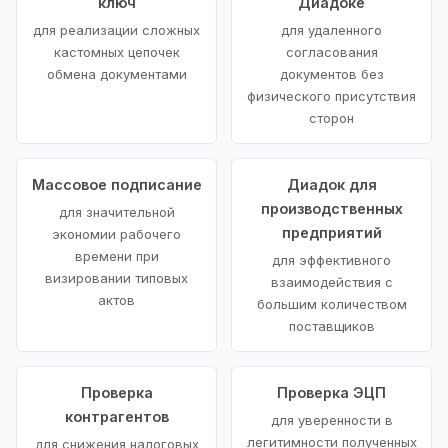
ключ
Диадоке
для реализации сложных
для удаленного
кастомных цепочек
согласования
обмена документами
документов без
физического присутствия
сторон
Массовое подписание
Диадок для
производственных
для значительной
предприятий
экономии рабочего
времени при
для эффективного
визировании типовых
взаимодействия с
актов
большим количеством
поставщиков
Проверка
Проверка ЭЦП
контрагентов
для уверенности в
легитимности полученных
для снижения налоговых