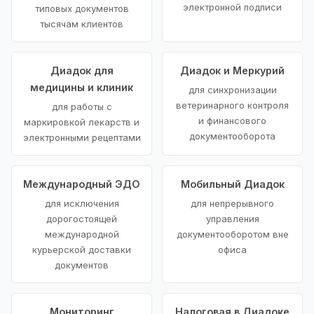
электронной подписи
типовых документов
тысячам клиентов
Диадок для
Диадок и Меркурий
медицины и клиник
для синхронизации
ветеринарного контроля
для работы с
и финансового
маркировкой лекарств и
документооборота
электронными рецептами
Международный ЭДО
Мобильный Диадок
для исключения
для непрерывного
дорогостоящей
управления
международной
документооборотом вне
курьерской доставки
офиса
документов
Мониторинг
Налоговая в Диадоке