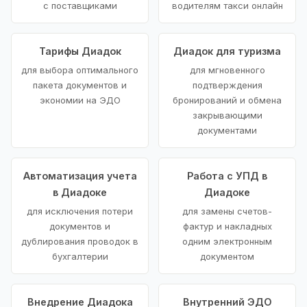
с поставщиками
водителям такси онлайн
Тарифы Диадок
Диадок для туризма
для выбора оптимального
для мгновенного
пакета документов и
подтверждения
экономии на ЭДО
бронирований и обмена
закрывающими
документами
Автоматизация учета
Работа с УПД в
в Диадоке
Диадоке
для исключения потери
для замены счетов-
документов и
фактур и накладных
дублирования проводок в
одним электронным
бухгалтерии
документом
Внедрение Диадока
Внутренний ЭДО