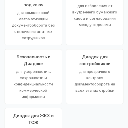
под ключ
для избавления от
внутреннего бумажного
для комплексной
хаоса и согласования
автоматизации
между отделами
документооборота без
отвлечения штатных
сотрудников
Безопасность в
Диадок для
Диадоке
застройщиков
для уверенности в
для прозрачного
сохранности и
контроля
конфиденциальности
документооборота на
коммерческой
всех этапах стройки
информации
Диадок для ЖКХ и
ТСЖ