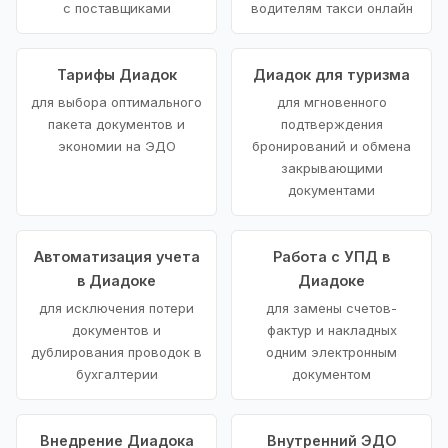
с поставщиками
водителям такси онлайн
Тарифы Диадок
Диадок для туризма
для выбора оптимального
для мгновенного
пакета документов и
подтверждения
экономии на ЭДО
бронирований и обмена
закрывающими
документами
Автоматизация учета
Работа с УПД в
в Диадоке
Диадоке
для исключения потери
для замены счетов-
документов и
фактур и накладных
дублирования проводок в
одним электронным
бухгалтерии
документом
Внедрение Диадока
Внутренний ЭДО