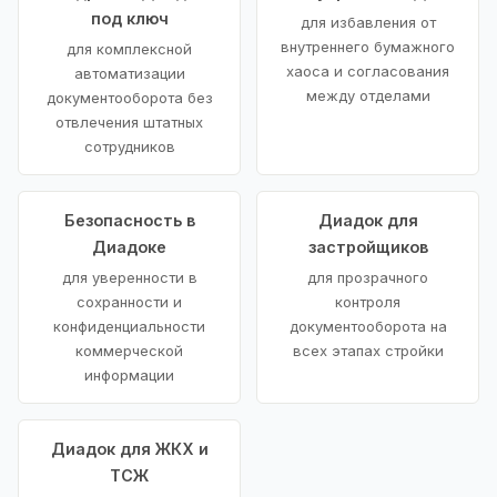
под ключ
для избавления от
внутреннего бумажного
для комплексной
хаоса и согласования
автоматизации
между отделами
документооборота без
отвлечения штатных
сотрудников
Безопасность в
Диадок для
Диадоке
застройщиков
для уверенности в
для прозрачного
сохранности и
контроля
конфиденциальности
документооборота на
коммерческой
всех этапах стройки
информации
Диадок для ЖКХ и
ТСЖ