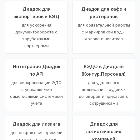
Диадок для
Диадок для кафе и
экспортеров и ВЭД
ресторанов
для ускорения
для обязательной работы
документооборота с
с маркировкой воды,
зарубежными
молока и напитков
партнерами
Интеграция Диадок
КЭДО в Диадоке
по API
(Контур.Персонал)
для синхронизации ЭДО
для удаленного
с уникальными
подписания трудовых
самописными системами
договоров и приказов с
учета
сотрудниками
Диадок для лизинга
Диадок для
логистических
для сокращения времени
компаний
выхода на сделку и