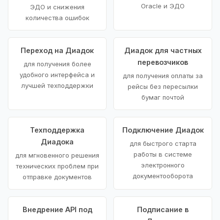
Oracle и ЭДО
ЭДО и снижения
количества ошибок
Переход на Диадок
Диадок для частных
перевозчиков
для получения более
удобного интерфейса и
для получения оплаты за
лучшей техподдержки
рейсы без пересылки
бумаг почтой
Техподдержка
Подключение Диадок
Диадока
для быстрого старта
работы в системе
для мгновенного решения
электронного
технических проблем при
документооборота
отправке документов
Внедрение API под
Подписание в