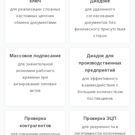
ключ
Диадоке
для реализации сложных
для удаленного
кастомных цепочек
согласования
обмена документами
документов без
физического присутствия
сторон
Массовое подписание
Диадок для
производственных
для значительной
предприятий
экономии рабочего
времени при
для эффективного
визировании типовых
взаимодействия с
актов
большим количеством
поставщиков
Проверка
Проверка ЭЦП
контрагентов
для уверенности в
легитимности полученных
для снижения налоговых