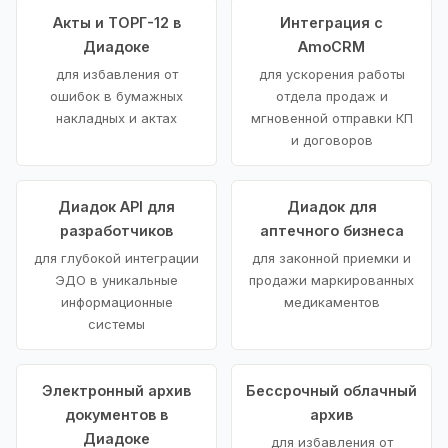
Акты и ТОРГ-12 в
Интеграция с
Диадоке
AmoCRM
для избавления от
для ускорения работы
ошибок в бумажных
отдела продаж и
накладных и актах
мгновенной отправки КП
и договоров
Диадок API для
Диадок для
разработчиков
аптечного бизнеса
для глубокой интеграции
для законной приемки и
ЭДО в уникальные
продажи маркированных
информационные
медикаментов
системы
Электронный архив
Бессрочный облачный
документов в
архив
Диадоке
для избавления от