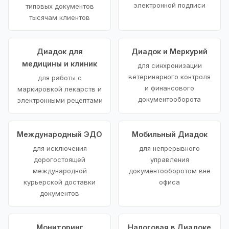
электронной подписи
типовых документов
тысячам клиентов
Диадок для
Диадок и Меркурий
медицины и клиник
для синхронизации
ветеринарного контроля
для работы с
и финансового
маркировкой лекарств и
документооборота
электронными рецептами
Международный ЭДО
Мобильный Диадок
для исключения
для непрерывного
дорогостоящей
управления
международной
документооборотом вне
курьерской доставки
офиса
документов
Мониторинг
Налоговая в Диадоке