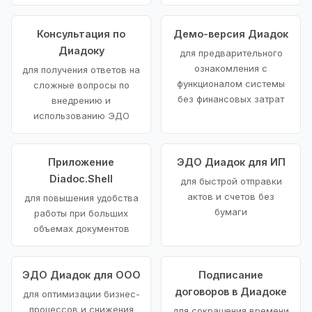
Консультация по
Демо-версия Диадок
Диадоку
для предварительного
ознакомления с
для получения ответов на
функционалом системы
сложные вопросы по
без финансовых затрат
внедрению и
использованию ЭДО
Приложение
ЭДО Диадок для ИП
Diadoc.Shell
для быстрой отправки
актов и счетов без
для повышения удобства
бумаги
работы при больших
объемах документов
ЭДО Диадок для ООО
Подписание
договоров в Диадоке
для оптимизации бизнес-
процессов и снижения
для сокращения времени