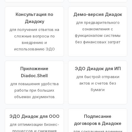
Консультация по
Демо-версия Диадок
Диадоку
для предварительного
ознакомления с
для получения ответов на
функционалом системы
сложные вопросы по
без финансовых затрат
внедрению и
использованию ЭДО
Приложение
ЭДО Диадок для ИП
Diadoc.Shell
для быстрой отправки
актов и счетов без
для повышения удобства
бумаги
работы при больших
объемах документов
ЭДО Диадок для ООО
Подписание
договоров в Диадоке
для оптимизации бизнес-
процессов и снижения
для сокращения времени