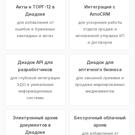
Акты и ТОРГ-12 в
Интеграция с
Диадоке
AmoCRM
для избавления от
для ускорения работы
ошибок в бумажных
отдела продаж и
накладных и актах
мгновенной отправки КП
и договоров
Диадок API для
Диадок для
разработчиков
аптечного бизнеса
для глубокой интеграции
для законной приемки и
ЭДО в уникальные
продажи маркированных
информационные
медикаментов
системы
Электронный архив
Бессрочный облачный
документов в
архив
Диадоке
для избавления от