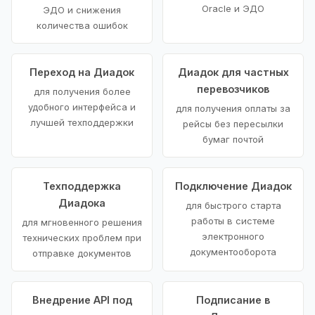
Oracle и ЭДО
ЭДО и снижения
количества ошибок
Переход на Диадок
Диадок для частных
перевозчиков
для получения более
удобного интерфейса и
для получения оплаты за
лучшей техподдержки
рейсы без пересылки
бумаг почтой
Техподдержка
Подключение Диадок
Диадока
для быстрого старта
работы в системе
для мгновенного решения
электронного
технических проблем при
документооборота
отправке документов
Внедрение API под
Подписание в