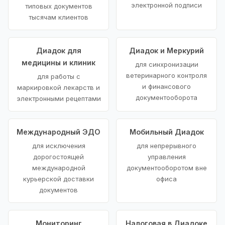
электронной подписи
типовых документов
тысячам клиентов
Диадок для
Диадок и Меркурий
медицины и клиник
для синхронизации
ветеринарного контроля
для работы с
и финансового
маркировкой лекарств и
документооборота
электронными рецептами
Международный ЭДО
Мобильный Диадок
для исключения
для непрерывного
дорогостоящей
управления
международной
документооборотом вне
курьерской доставки
офиса
документов
Мониторинг
Налоговая в Диадоке