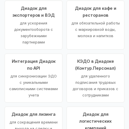
Диадок для
Диадок для кафе и
экспортеров и ВЭД
ресторанов
для ускорения
для обязательной работы
документооборота с
с маркировкой воды,
зарубежными
молока и напитков
партнерами
Интеграция Диадок
КЭДО в Диадоке
по API
(Контур.Персонал)
для синхронизации ЭДО
для удаленного
с уникальными
подписания трудовых
самописными системами
договоров и приказов с
учета
сотрудниками
Диадок для лизинга
Диадок для
логистических
для сокращения времени
компаний
выхода на сделку и