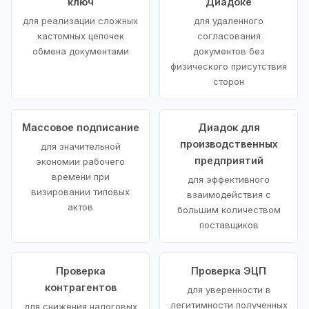
ключ
Диадоке
для реализации сложных
для удаленного
кастомных цепочек
согласования
обмена документами
документов без
физического присутствия
сторон
Массовое подписание
Диадок для
производственных
для значительной
предприятий
экономии рабочего
времени при
для эффективного
визировании типовых
взаимодействия с
актов
большим количеством
поставщиков
Проверка
Проверка ЭЦП
контрагентов
для уверенности в
легитимности полученных
для снижения налоговых