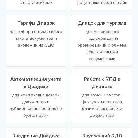
с поставщиками
водителям такси онлайн
Тарифы Диадок
Диадок для туризма
для выбора оптимального
для мгновенного
пакета документов и
подтверждения
экономии на ЭДО
бронирований и обмена
закрывающими
документами
Автоматизация учета
Работа с УПД в
в Диадоке
Диадоке
для исключения потери
для замены счетов-
документов и
фактур и накладных
дублирования проводок в
одним электронным
бухгалтерии
документом
Внедрение Диадока
Внутренний ЭДО