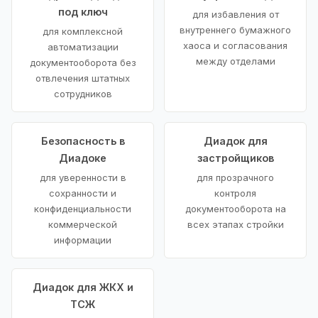
под ключ
для избавления от
внутреннего бумажного
для комплексной
хаоса и согласования
автоматизации
между отделами
документооборота без
отвлечения штатных
сотрудников
Безопасность в
Диадок для
Диадоке
застройщиков
для уверенности в
для прозрачного
сохранности и
контроля
конфиденциальности
документооборота на
коммерческой
всех этапах стройки
информации
Диадок для ЖКХ и
ТСЖ