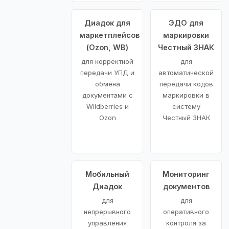
Диадок для
ЭДО для
маркетплейсов
маркировки
(Ozon, WB)
Честный ЗНАК
для корректной
для
передачи УПД и
автоматической
обмена
передачи кодов
документами с
маркировки в
Wildberries и
систему
Ozon
Честный ЗНАК
Мобильный
Мониторинг
Диадок
документов
для
для
непрерывного
оперативного
управления
контроля за