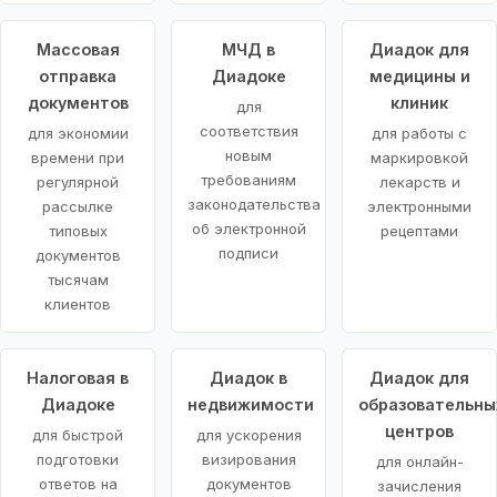
Массовая
МЧД в
Диадок для
отправка
Диадоке
медицины и
документов
клиник
для
соответствия
для экономии
для работы с
новым
времени при
маркировкой
требованиям
регулярной
лекарств и
законодательства
рассылке
электронными
об электронной
типовых
рецептами
подписи
документов
тысячам
клиентов
Налоговая в
Диадок в
Диадок для
Диадоке
недвижимости
образовательны
центров
для быстрой
для ускорения
подготовки
визирования
для онлайн-
ответов на
документов
зачисления