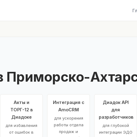
Г
в Приморско-Ахтар
Акты и
Интеграция с
Диадок API
ТОРГ-12 в
AmoCRM
для
Диадоке
разработчиков
для ускорения
работы отдела
для избавления
для глубокой
продаж и
от ошибок в
интеграции ЭДО