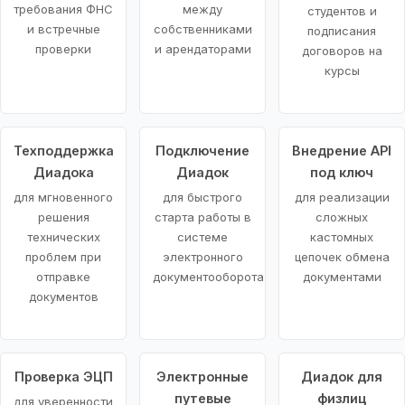
требования ФНС
между
студентов и
и встречные
собственниками
подписания
проверки
и арендаторами
договоров на
курсы
Техподдержка
Подключение
Внедрение API
Диадока
Диадок
под ключ
для мгновенного
для быстрого
для реализации
решения
старта работы в
сложных
технических
системе
кастомных
проблем при
электронного
цепочек обмена
отправке
документооборота
документами
документов
Проверка ЭЦП
Электронные
Диадок для
путевые
физлиц
для уверенности