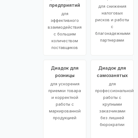
предприятий
для снижения
налоговых
для
рисков и работы
эффективного
с
взаимодействия
благонадежными
с большим
партнерами
количеством
поставщиков
Диадок для
Диадок для
розницы
самозанятых
для ускорения
для
приемки товара
профессиональной
и корректной
работы с
работы с
крупными
маркированной
заказчиками
продукцией
без лишней
бюрократии