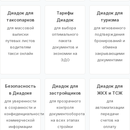
Диадок для
Тарифы
Диадок для
таксопарков
Диадок
туризма
для массовой
для выбора
для мгновенного
выписки
оптимального
подтверждения
путевых листов
пакета
бронирований и
водителям
документов и
обмена
такси онлайн
экономии на
закрывающими
ЭДО
документами
Безопасность
Диадок для
Диадок для
в Диадоке
застройщиков
ЖКХ и ТСЖ
для уверенности
для прозрачного
для
в сохранности и
контроля
автоматизации
конфиденциальности
документооборота
передачи
коммерческой
на всех этапах
счетов на
информации
стройки
оплату