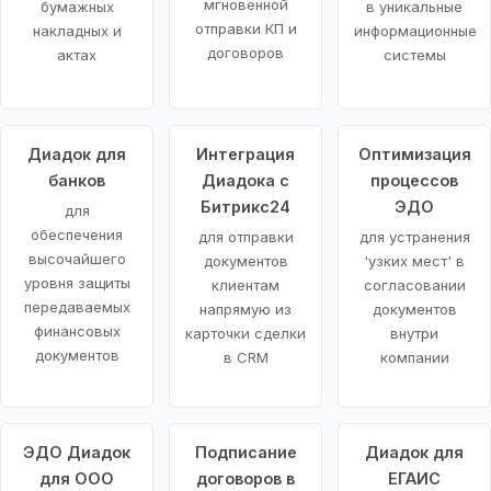
мгновенной
бумажных
в уникальные
отправки КП и
накладных и
информационные
договоров
актах
системы
Диадок для
Интеграция
Оптимизация
банков
Диадока с
процессов
Битрикс24
ЭДО
для
обеспечения
для отправки
для устранения
высочайшего
документов
'узких мест' в
уровня защиты
клиентам
согласовании
передаваемых
напрямую из
документов
финансовых
карточки сделки
внутри
документов
в CRM
компании
ЭДО Диадок
Подписание
Диадок для
для ООО
договоров в
ЕГАИС