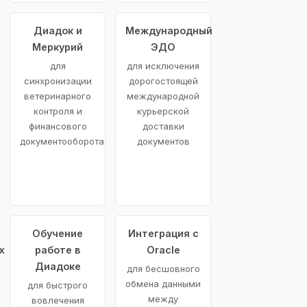
Диадок и
Международный
Меркурий
ЭДО
для
для исключения
синхронизации
дорогостоящей
ветеринарного
международной
контроля и
курьерской
финансового
доставки
документооборота
документов
Обучение
Интеграция с
х
работе в
Oracle
Диадоке
для бесшовного
обмена данными
для быстрого
между
вовлечения