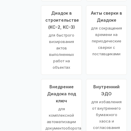
Диадок в
Акты сверки в
строительстве
Диадоке
(КС-2, КС-3)
для сокращения
времени на
для быстрого
периодические
визирования
сверки с
актов
поставщиками
выполненных
работ на
объектах
Внедрение
Внутренний
Диадока под
ЭДО
ключ
для избавления
от внутреннего
для
бумажного
комплексной
хаоса и
автоматизации
согласования
документооборота