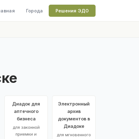
лавная
Города
Решения ЭДО
ске
Диадок для
Электронный
аптечного
архив
бизнеса
документов в
Диадоке
для законной
приемки и
для мгновенного