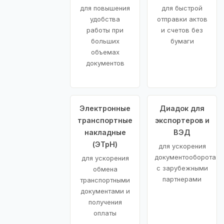
для повышения
для быстрой
удобства
отправки актов
работы при
и счетов без
больших
бумаги
объемах
документов
Электронные
Диадок для
транспортные
экспортеров и
накладные
ВЭД
(ЭТрН)
для ускорения
документооборота
для ускорения
с зарубежными
обмена
партнерами
транспортными
документами и
получения
оплаты