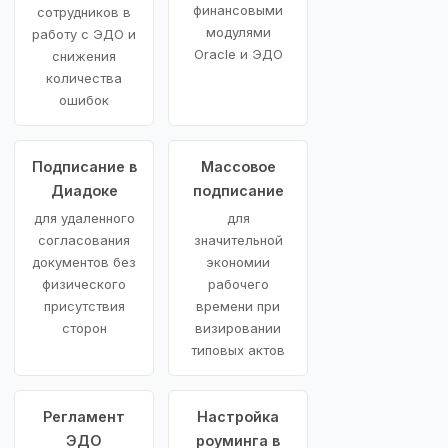
финансовыми
сотрудников в
модулями
работу с ЭДО и
Oracle и ЭДО
снижения
количества
ошибок
Подписание в
Массовое
Диадоке
подписание
для удаленного
для
согласования
значительной
документов без
экономии
физического
рабочего
присутствия
времени при
сторон
визировании
типовых актов
Регламент
Настройка
ЭДО
роуминга в