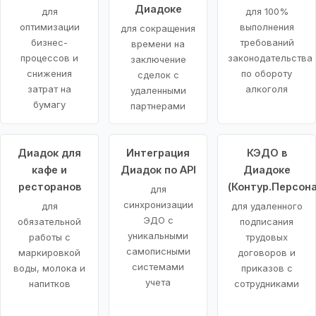
Диадоке
для
для 100%
оптимизации
выполнения
для сокращения
бизнес-
требований
времени на
процессов и
законодательства
заключение
снижения
по обороту
сделок с
затрат на
алкоголя
удаленными
бумагу
партнерами
Диадок для
Интеграция
КЭДО в
кафе и
Диадок по API
Диадоке
ресторанов
(Контур.Персона
для
синхронизации
для
для удаленного
ЭДО с
обязательной
подписания
уникальными
работы с
трудовых
самописными
маркировкой
договоров и
системами
воды, молока и
приказов с
учета
напитков
сотрудниками