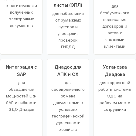
листы (ЭПЛ)
в легитимности
для
полученных
безбумажного
для избавления
электронных
подписания
от бумажных
документов
договоров и
путевок и
актов с
упрощения
частными
проверок
клиентами
ГИБДД
Интеграция с
Диадок для
Установка
SAP
АПК и СХ
Диадока
для
для
для корректной
объединения
своевременного
работы системы
мощностей ERP
обмена
ЭДО на
SAP и гибкости
документами в
рабочем месте
ЭДО Диадок
условиях
сотрудника
географической
удаленности
хозяйств