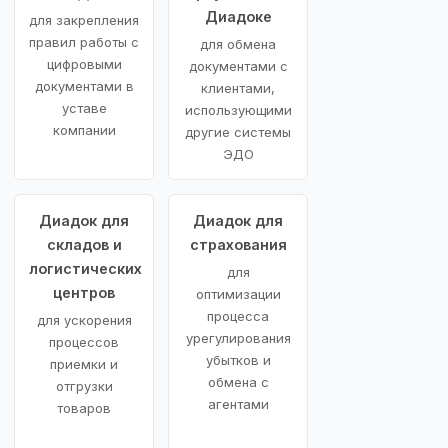
Диадоке
для закрепления
правил работы с
для обмена
цифровыми
документами с
документами в
клиентами,
уставе
использующими
компании
другие системы
ЭДО
Диадок для
Диадок для
складов и
страхования
логистических
для
центров
оптимизации
процесса
для ускорения
урегулирования
процессов
убытков и
приемки и
обмена с
отгрузки
агентами
товаров