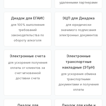
удаленными партнерами
Диадок для ЕГАИС
ЭЦП для Диадока
для 100% выполнения
для юридически
требований
значимого подписания
законодательства по
электронных документов
обороту алкоголя
Электронные счета
Электронные
транспортные
для ускорения получения
накладные (ЭТрН)
оплаты от клиентов за
счет мгновенной
для ускорения обмена
доставки счета
транспортными
документами и получения
оплаты
Диадок для
Диадок для кафе и