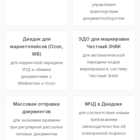
управления
транспортным
документооборотом
Диадок для
ЭДО для маркировки
маркетплейсов (Ozon,
Честный ЗНАК
WB)
для автоматической
передачи кодов
для корректной передачи
маркировки в систему
УПД и обмена
Честный ЗНАК
документами с
Wildberries и Ozon
Массовая отправка
МЧД в Диадоке
документов
для соответствия новым
требованиям
для экономии времени
законодательства об
при регулярной рассылке
электронной подписи
типовых документов