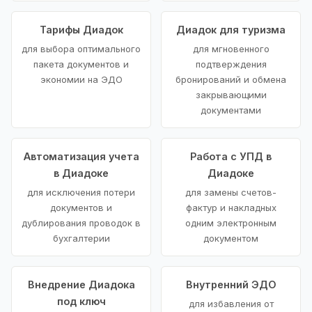
Тарифы Диадок
Диадок для туризма
для выбора оптимального
для мгновенного
пакета документов и
подтверждения
экономии на ЭДО
бронирований и обмена
закрывающими
документами
Автоматизация учета
Работа с УПД в
в Диадоке
Диадоке
для исключения потери
для замены счетов-
документов и
фактур и накладных
дублирования проводок в
одним электронным
бухгалтерии
документом
Внедрение Диадока
Внутренний ЭДО
под ключ
для избавления от