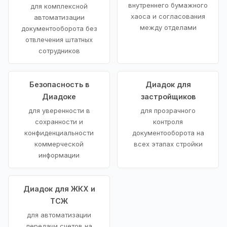
внутреннего бумажного
для комплексной
хаоса и согласования
автоматизации
между отделами
документооборота без
отвлечения штатных
сотрудников
Безопасность в
Диадок для
Диадоке
застройщиков
для уверенности в
для прозрачного
сохранности и
контроля
конфиденциальности
документооборота на
коммерческой
всех этапах стройки
информации
Диадок для ЖКХ и
ТСЖ
для автоматизации
передачи счетов на