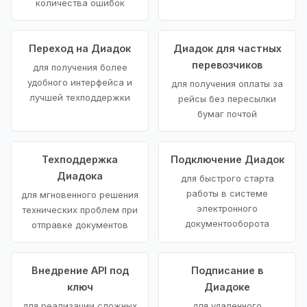
количества ошибок
Переход на Диадок
Диадок для частных
перевозчиков
для получения более
удобного интерфейса и
для получения оплаты за
лучшей техподдержки
рейсы без пересылки
бумаг почтой
Техподдержка
Подключение Диадок
Диадока
для быстрого старта
работы в системе
для мгновенного решения
электронного
технических проблем при
документооборота
отправке документов
Внедрение API под
Подписание в
ключ
Диадоке
для реализации сложных
для удаленного