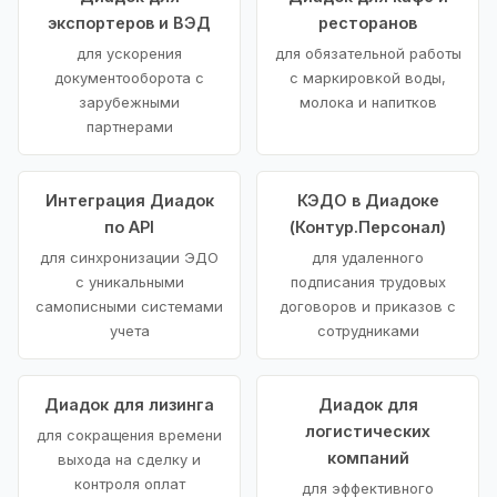
экспортеров и ВЭД
ресторанов
для ускорения
для обязательной работы
документооборота с
с маркировкой воды,
зарубежными
молока и напитков
партнерами
Интеграция Диадок
КЭДО в Диадоке
по API
(Контур.Персонал)
для синхронизации ЭДО
для удаленного
с уникальными
подписания трудовых
самописными системами
договоров и приказов с
учета
сотрудниками
Диадок для лизинга
Диадок для
логистических
для сокращения времени
компаний
выхода на сделку и
контроля оплат
для эффективного