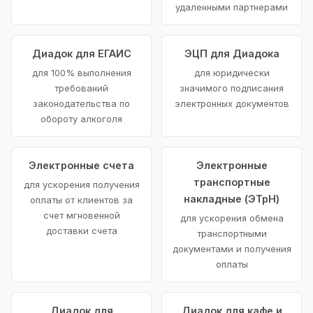
удаленными партнерами
Диадок для ЕГАИС
ЭЦП для Диадока
для 100% выполнения
для юридически
требований
значимого подписания
законодательства по
электронных документов
обороту алкоголя
Электронные счета
Электронные
транспортные
для ускорения получения
накладные (ЭТрН)
оплаты от клиентов за
счет мгновенной
для ускорения обмена
доставки счета
транспортными
документами и получения
оплаты
Диадок для
Диадок для кафе и