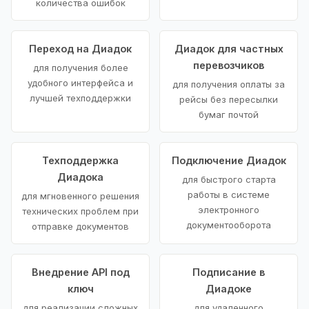
количества ошибок
Переход на Диадок
Диадок для частных
перевозчиков
для получения более
удобного интерфейса и
для получения оплаты за
лучшей техподдержки
рейсы без пересылки
бумаг почтой
Техподдержка
Подключение Диадок
Диадока
для быстрого старта
работы в системе
для мгновенного решения
электронного
технических проблем при
документооборота
отправке документов
Внедрение API под
Подписание в
ключ
Диадоке
для реализации сложных
для удаленного