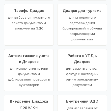
Тарифы Диадок
Диадок для туризма
для выбора оптимального
для мгновенного
пакета документов и
подтверждения
экономии на ЭДО
бронирований и обмена
закрывающими
документами
Автоматизация учета
Работа с УПД в
в Диадоке
Диадоке
для исключения потери
для замены счетов-
документов и
фактур и накладных
дублирования проводок в
одним электронным
бухгалтерии
документом
Внедрение Диадока
Внутренний ЭДО
под ключ
для избавления от