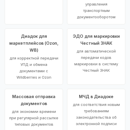
управления
транспортным
документооборотом
Диадок для
ЭДО для маркировки
маркетплейсов (Ozon,
Честный ЗНАК
WB)
для автоматической
передачи кодов
для корректной передачи
маркировки в систему
УПД и обмена
Честный ЗНАК
документами с
Wildberries и Ozon
Массовая отправка
МЧД в Диадоке
документов
для соответствия новым
требованиям
для экономии времени
законодательства об
при регулярной рассылке
электронной подписи
типовых документов