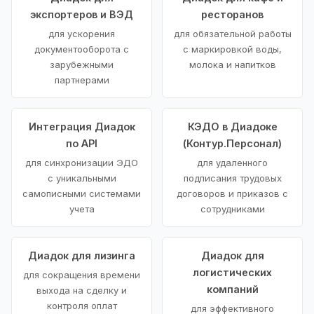
экспортеров и ВЭД
ресторанов
для ускорения
для обязательной работы
документооборота с
с маркировкой воды,
зарубежными
молока и напитков
партнерами
Интеграция Диадок
КЭДО в Диадоке
по API
(Контур.Персонал)
для синхронизации ЭДО
для удаленного
с уникальными
подписания трудовых
самописными системами
договоров и приказов с
учета
сотрудниками
Диадок для лизинга
Диадок для
логистических
для сокращения времени
компаний
выхода на сделку и
контроля оплат
для эффективного