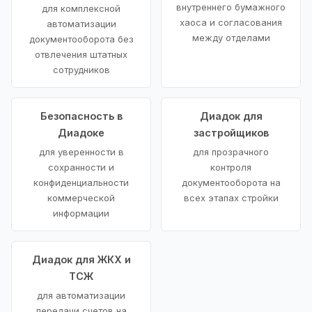
внутреннего бумажного
для комплексной
хаоса и согласования
автоматизации
между отделами
документооборота без
отвлечения штатных
сотрудников
Безопасность в
Диадок для
Диадоке
застройщиков
для уверенности в
для прозрачного
сохранности и
контроля
конфиденциальности
документооборота на
коммерческой
всех этапах стройки
информации
Диадок для ЖКХ и
ТСЖ
для автоматизации
передачи счетов на