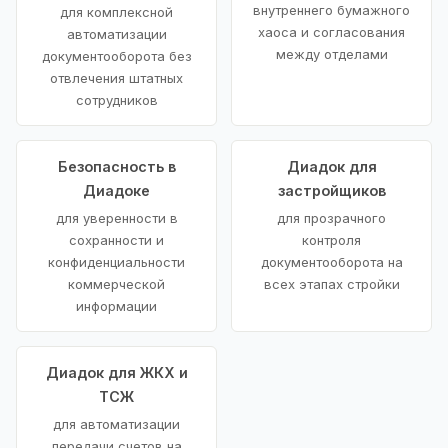
внутреннего бумажного
для комплексной
хаоса и согласования
автоматизации
между отделами
документооборота без
отвлечения штатных
сотрудников
Безопасность в
Диадок для
Диадоке
застройщиков
для уверенности в
для прозрачного
сохранности и
контроля
конфиденциальности
документооборота на
коммерческой
всех этапах стройки
информации
Диадок для ЖКХ и
ТСЖ
для автоматизации
передачи счетов на