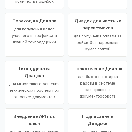
количества ошибок
Переход на Диадок
Диадок для частных
перевозчиков
для получения более
удобного интерфейса и
для получения оплаты за
лучшей техподдержки
рейсы без пересылки
бумаг почтой
Техподдержка
Подключение Диадок
Диадока
для быстрого старта
работы в системе
для мгновенного решения
электронного
технических проблем при
документооборота
отправке документов
Внедрение API под
Подписание в
ключ
Диадоке
для реализации сложных
для удаленного