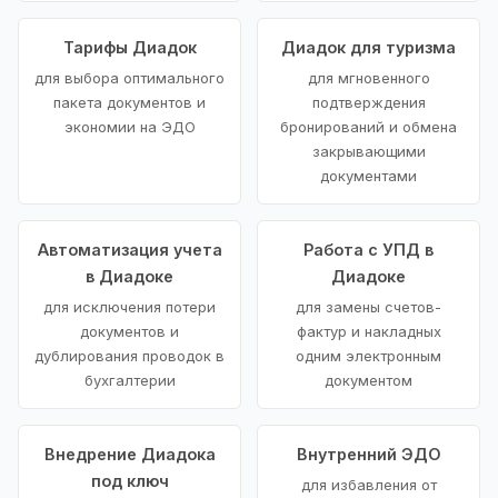
Тарифы Диадок
Диадок для туризма
для выбора оптимального
для мгновенного
пакета документов и
подтверждения
экономии на ЭДО
бронирований и обмена
закрывающими
документами
Автоматизация учета
Работа с УПД в
в Диадоке
Диадоке
для исключения потери
для замены счетов-
документов и
фактур и накладных
дублирования проводок в
одним электронным
бухгалтерии
документом
Внедрение Диадока
Внутренний ЭДО
под ключ
для избавления от