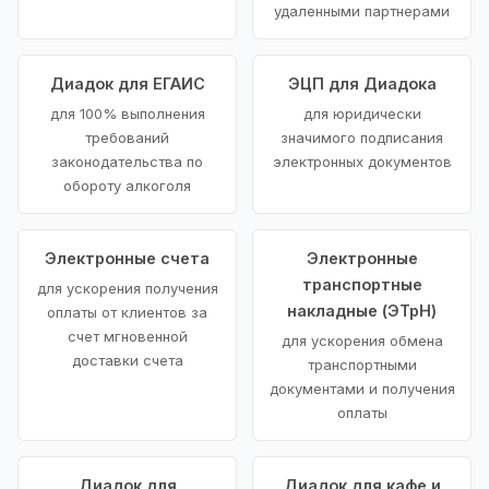
удаленными партнерами
Диадок для ЕГАИС
ЭЦП для Диадока
для 100% выполнения
для юридически
требований
значимого подписания
законодательства по
электронных документов
обороту алкоголя
Электронные счета
Электронные
транспортные
для ускорения получения
накладные (ЭТрН)
оплаты от клиентов за
счет мгновенной
для ускорения обмена
доставки счета
транспортными
документами и получения
оплаты
Диадок для
Диадок для кафе и