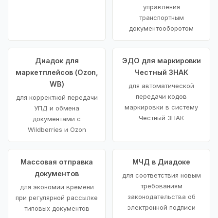
управления
транспортным
документооборотом
Диадок для
ЭДО для маркировки
маркетплейсов (Ozon,
Честный ЗНАК
WB)
для автоматической
передачи кодов
для корректной передачи
маркировки в систему
УПД и обмена
Честный ЗНАК
документами с
Wildberries и Ozon
Массовая отправка
МЧД в Диадоке
документов
для соответствия новым
требованиям
для экономии времени
законодательства об
при регулярной рассылке
электронной подписи
типовых документов