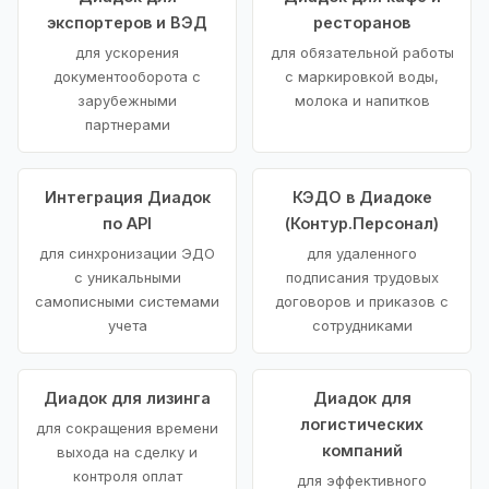
экспортеров и ВЭД
ресторанов
для ускорения
для обязательной работы
документооборота с
с маркировкой воды,
зарубежными
молока и напитков
партнерами
Интеграция Диадок
КЭДО в Диадоке
по API
(Контур.Персонал)
для синхронизации ЭДО
для удаленного
с уникальными
подписания трудовых
самописными системами
договоров и приказов с
учета
сотрудниками
Диадок для лизинга
Диадок для
логистических
для сокращения времени
компаний
выхода на сделку и
контроля оплат
для эффективного