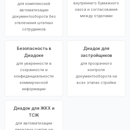
внутреннего бумажного
для комплексной
хаоса и согласования
автоматизации
между отделами
документооборота без
отвлечения штатных
сотрудников
Безопасность в
Диадок для
Диадоке
застройщиков
для уверенности в
для прозрачного
сохранности и
контроля
конфиденциальности
документооборота на
коммерческой
всех этапах стройки
информации
Диадок для ЖКХ и
ТСЖ
для автоматизации
передачи счетов на