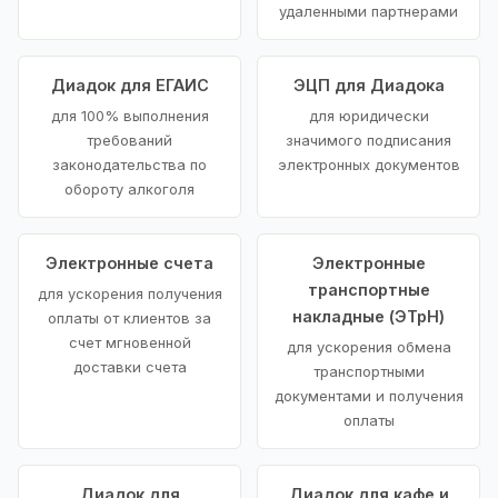
удаленными партнерами
Диадок для ЕГАИС
ЭЦП для Диадока
для 100% выполнения
для юридически
требований
значимого подписания
законодательства по
электронных документов
обороту алкоголя
Электронные счета
Электронные
транспортные
для ускорения получения
накладные (ЭТрН)
оплаты от клиентов за
счет мгновенной
для ускорения обмена
доставки счета
транспортными
документами и получения
оплаты
Диадок для
Диадок для кафе и