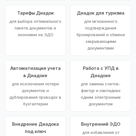
Тарифы Диадок
Диадок для туризма
для выбора оптимального
для мгновенного
пакета документов и
подтверждения
экономии на ЭДО
бронирований и обмена
закрывающими
документами
Автоматизация учета
Работа с УПД в
в Диадоке
Диадоке
для исключения потери
для замены счетов-
документов и
фактур и накладных
дублирования проводок в
одним электронным
бухгалтерии
документом
Внедрение Диадока
Внутренний ЭДО
под ключ
для избавления от