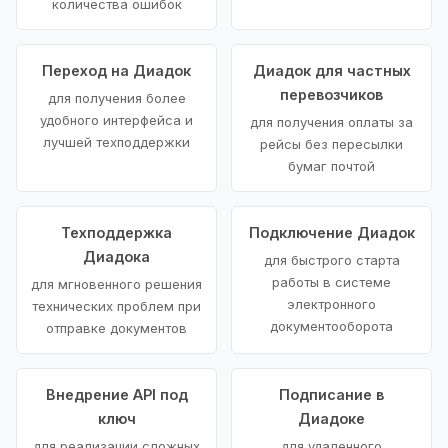
количества ошибок
Переход на Диадок
Диадок для частных
перевозчиков
для получения более
удобного интерфейса и
для получения оплаты за
лучшей техподдержки
рейсы без пересылки
бумаг почтой
Техподдержка
Подключение Диадок
Диадока
для быстрого старта
работы в системе
для мгновенного решения
электронного
технических проблем при
документооборота
отправке документов
Внедрение API под
Подписание в
ключ
Диадоке
для реализации сложных
для удаленного