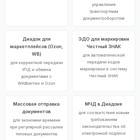
управления
транспортным
документооборотом
Диадок для
ЭДО для маркировки
маркетплейсов (Ozon,
Честный ЗНАК
WB)
для автоматической
передачи кодов
для корректной передачи
маркировки в систему
УПД и обмена
Честный ЗНАК
документами с
Wildberries и Ozon
Массовая отправка
МЧД в Диадоке
документов
для соответствия новым
требованиям
для экономии времени
законодательства об
при регулярной рассылке
электронной подписи
типовых документов