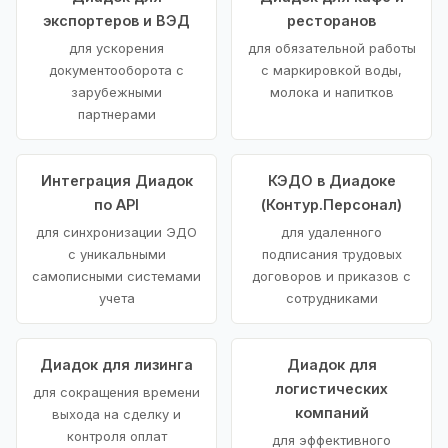
экспортеров и ВЭД
ресторанов
для ускорения
для обязательной работы
документооборота с
с маркировкой воды,
зарубежными
молока и напитков
партнерами
Интеграция Диадок
КЭДО в Диадоке
по API
(Контур.Персонал)
для синхронизации ЭДО
для удаленного
с уникальными
подписания трудовых
самописными системами
договоров и приказов с
учета
сотрудниками
Диадок для лизинга
Диадок для
логистических
для сокращения времени
компаний
выхода на сделку и
контроля оплат
для эффективного