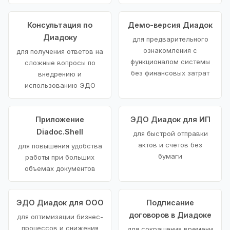
Консультация по
Демо-версия Диадок
Диадоку
для предварительного
ознакомления с
для получения ответов на
функционалом системы
сложные вопросы по
без финансовых затрат
внедрению и
использованию ЭДО
Приложение
ЭДО Диадок для ИП
Diadoc.Shell
для быстрой отправки
актов и счетов без
для повышения удобства
бумаги
работы при больших
объемах документов
ЭДО Диадок для ООО
Подписание
договоров в Диадоке
для оптимизации бизнес-
процессов и снижения
для сокращения времени