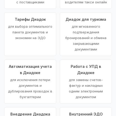
с поставщиками
водителям такси онлайн
Тарифы Диадок
Диадок для туризма
для выбора оптимального
для мгновенного
пакета документов и
подтверждения
экономии на ЭДО
бронирований и обмена
закрывающими
документами
Автоматизация учета
Работа с УПД в
в Диадоке
Диадоке
для исключения потери
для замены счетов-
документов и
фактур и накладных
дублирования проводок в
одним электронным
бухгалтерии
документом
Внедрение Диадока
Внутренний ЭДО