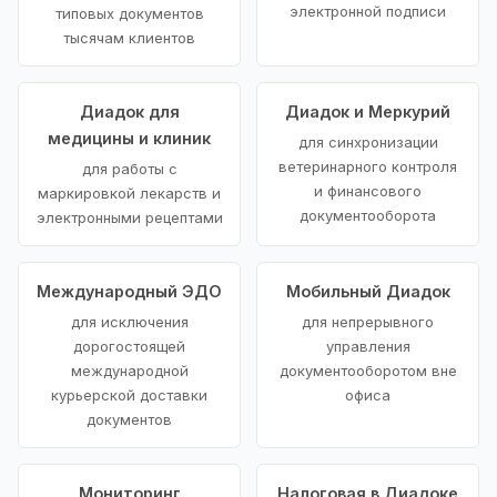
электронной подписи
типовых документов
тысячам клиентов
Диадок для
Диадок и Меркурий
медицины и клиник
для синхронизации
ветеринарного контроля
для работы с
и финансового
маркировкой лекарств и
документооборота
электронными рецептами
Международный ЭДО
Мобильный Диадок
для исключения
для непрерывного
дорогостоящей
управления
международной
документооборотом вне
курьерской доставки
офиса
документов
Мониторинг
Налоговая в Диадоке