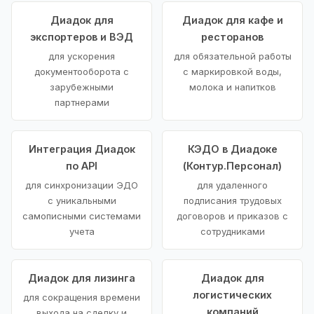
Диадок для
Диадок для кафе и
экспортеров и ВЭД
ресторанов
для ускорения
для обязательной работы
документооборота с
с маркировкой воды,
зарубежными
молока и напитков
партнерами
Интеграция Диадок
КЭДО в Диадоке
по API
(Контур.Персонал)
для синхронизации ЭДО
для удаленного
с уникальными
подписания трудовых
самописными системами
договоров и приказов с
учета
сотрудниками
Диадок для лизинга
Диадок для
логистических
для сокращения времени
компаний
выхода на сделку и