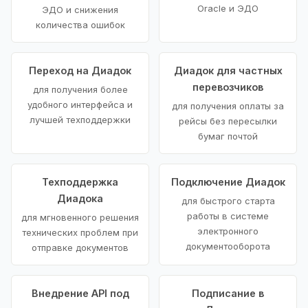
Oracle и ЭДО
ЭДО и снижения
количества ошибок
Переход на Диадок
Диадок для частных
перевозчиков
для получения более
удобного интерфейса и
для получения оплаты за
лучшей техподдержки
рейсы без пересылки
бумаг почтой
Техподдержка
Подключение Диадок
Диадока
для быстрого старта
работы в системе
для мгновенного решения
электронного
технических проблем при
документооборота
отправке документов
Внедрение API под
Подписание в