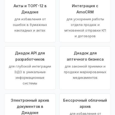
Акты и ТОРГ-12 в
Интеграция с
Диадоке
AmoCRM
для избавления от
для ускорения работы
ошибок в бумажных
отдела продаж и
накладных и актах
мгновенной отправки КП
и договоров
Диадок API для
Диадок для
разработчиков
аптечного бизнеса
для глубокой интеграции
для законной приемки и
ЭДО в уникальные
продажи маркированных
информационные
медикаментов
системы
Электронный архив
Бессрочный облачный
документов в
архив
Диадоке
для избавления от