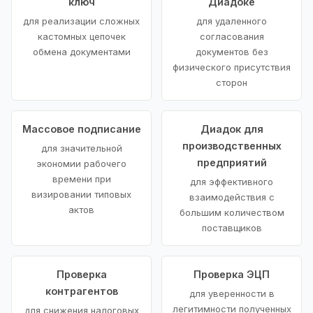
ключ
Диадоке
для реализации сложных
для удаленного
кастомных цепочек
согласования
обмена документами
документов без
физического присутствия
сторон
Массовое подписание
Диадок для
производственных
для значительной
предприятий
экономии рабочего
времени при
для эффективного
визировании типовых
взаимодействия с
актов
большим количеством
поставщиков
Проверка
Проверка ЭЦП
контрагентов
для уверенности в
легитимности полученных
для снижения налоговых