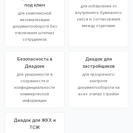
под ключ
для избавления от
внутреннего бумажного
для комплексной
хаоса и согласования
автоматизации
между отделами
документооборота без
отвлечения штатных
сотрудников
Безопасность в
Диадок для
Диадоке
застройщиков
для уверенности в
для прозрачного
сохранности и
контроля
конфиденциальности
документооборота на
коммерческой
всех этапах стройки
информации
Диадок для ЖКХ и
ТСЖ