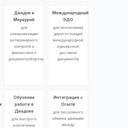
Диадок и
Международный
Меркурий
ЭДО
для
для исключения
синхронизации
дорогостоящей
ветеринарного
международной
контроля и
курьерской
финансового
доставки
документооборота
документов
Обучение
Интеграция с
х
работе в
Oracle
Диадоке
для бесшовного
обмена данными
для быстрого
между
вовлечения