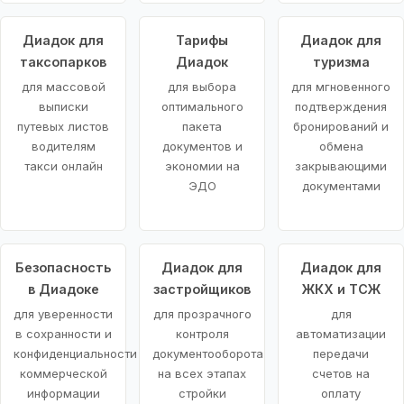
Диадок для
Тарифы
Диадок для
таксопарков
Диадок
туризма
для массовой
для выбора
для мгновенного
выписки
оптимального
подтверждения
путевых листов
пакета
бронирований и
водителям
документов и
обмена
такси онлайн
экономии на
закрывающими
ЭДО
документами
Безопасность
Диадок для
Диадок для
в Диадоке
застройщиков
ЖКХ и ТСЖ
для уверенности
для прозрачного
для
в сохранности и
контроля
автоматизации
конфиденциальности
документооборота
передачи
коммерческой
на всех этапах
счетов на
информации
стройки
оплату