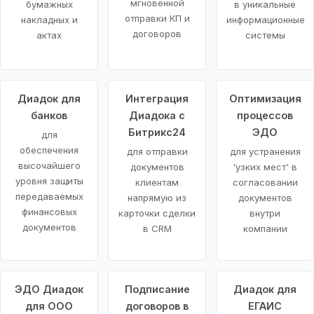
мгновенной
бумажных
в уникальные
отправки КП и
накладных и
информационные
договоров
актах
системы
Диадок для
Интеграция
Оптимизация
банков
Диадока с
процессов
Битрикс24
ЭДО
для
обеспечения
для отправки
для устранения
высочайшего
документов
'узких мест' в
уровня защиты
клиентам
согласовании
передаваемых
напрямую из
документов
финансовых
карточки сделки
внутри
документов
в CRM
компании
ЭДО Диадок
Подписание
Диадок для
для ООО
договоров в
ЕГАИС