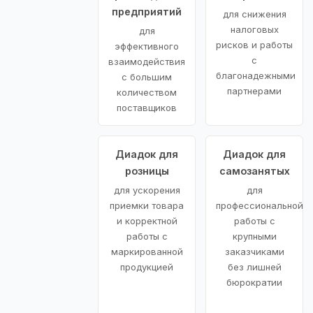
предприятий
для снижения
налоговых
для
рисков и работы
эффективного
с
взаимодействия
благонадежными
с большим
партнерами
количеством
поставщиков
Диадок для
Диадок для
розницы
самозанятых
для ускорения
для
приемки товара
профессиональной
и корректной
работы с
работы с
крупными
маркированной
заказчиками
продукцией
без лишней
бюрократии