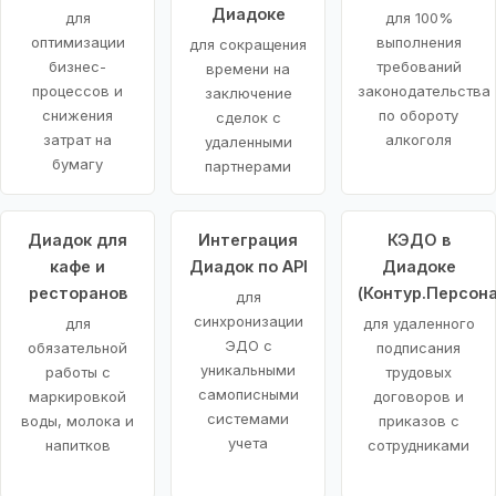
Диадоке
для
для 100%
оптимизации
выполнения
для сокращения
бизнес-
требований
времени на
процессов и
законодательства
заключение
снижения
по обороту
сделок с
затрат на
алкоголя
удаленными
бумагу
партнерами
Диадок для
Интеграция
КЭДО в
кафе и
Диадок по API
Диадоке
ресторанов
(Контур.Персона
для
синхронизации
для
для удаленного
ЭДО с
обязательной
подписания
уникальными
работы с
трудовых
самописными
маркировкой
договоров и
системами
воды, молока и
приказов с
учета
напитков
сотрудниками