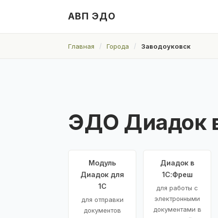
АВП ЭДО
Главная
Города
Заводоуковск
ЭДО Диадок в
Модуль
Диадок в
Диадок для
1С:Фреш
1С
для работы с
электронными
для отправки
документами в
документов