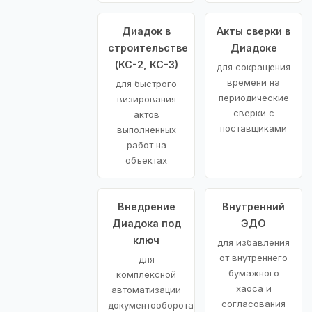
Диадок в
Акты сверки в
строительстве
Диадоке
(КС-2, КС-3)
для сокращения
времени на
для быстрого
периодические
визирования
сверки с
актов
поставщиками
выполненных
работ на
объектах
Внедрение
Внутренний
Диадока под
ЭДО
ключ
для избавления
от внутреннего
для
бумажного
комплексной
хаоса и
автоматизации
согласования
документооборота