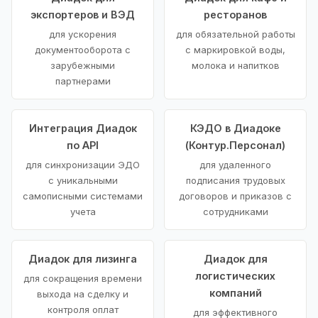
экспортеров и ВЭД
ресторанов
для ускорения
для обязательной работы
документооборота с
с маркировкой воды,
зарубежными
молока и напитков
партнерами
Интеграция Диадок
КЭДО в Диадоке
по API
(Контур.Персонал)
для синхронизации ЭДО
для удаленного
с уникальными
подписания трудовых
самописными системами
договоров и приказов с
учета
сотрудниками
Диадок для лизинга
Диадок для
логистических
для сокращения времени
компаний
выхода на сделку и
контроля оплат
для эффективного