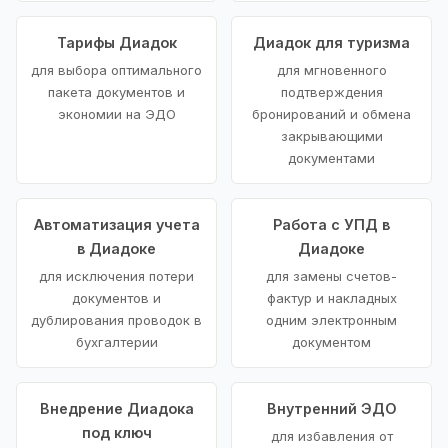
Тарифы Диадок
Диадок для туризма
для выбора оптимального
для мгновенного
пакета документов и
подтверждения
экономии на ЭДО
бронирований и обмена
закрывающими
документами
Автоматизация учета
Работа с УПД в
в Диадоке
Диадоке
для исключения потери
для замены счетов-
документов и
фактур и накладных
дублирования проводок в
одним электронным
бухгалтерии
документом
Внедрение Диадока
Внутренний ЭДО
под ключ
для избавления от