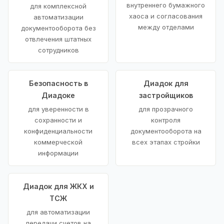
внутреннего бумажного
для комплексной
хаоса и согласования
автоматизации
между отделами
документооборота без
отвлечения штатных
сотрудников
Безопасность в
Диадок для
Диадоке
застройщиков
для уверенности в
для прозрачного
сохранности и
контроля
конфиденциальности
документооборота на
коммерческой
всех этапах стройки
информации
Диадок для ЖКХ и
ТСЖ
для автоматизации
передачи счетов на