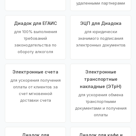
удаленными партнерами
Диадок для ЕГАИС
ЭЦП для Диадока
для 100% выполнения
для юридически
требований
значимого подписания
законодательства по
электронных документов
обороту алкоголя
Электронные счета
Электронные
транспортные
для ускорения получения
накладные (ЭТрН)
оплаты от клиентов за
счет мгновенной
для ускорения обмена
доставки счета
транспортными
документами и получения
оплаты
Диадок для
Диадок для кафе и