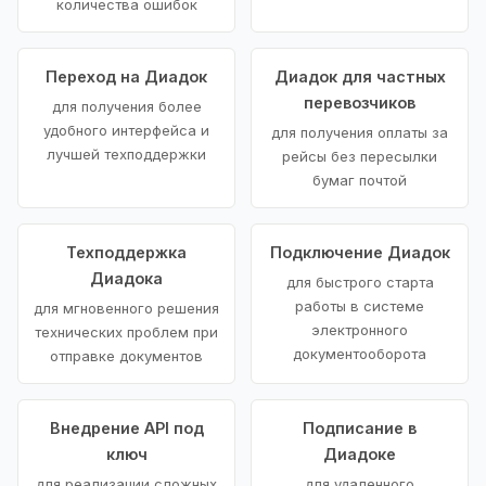
количества ошибок
Переход на Диадок
Диадок для частных
перевозчиков
для получения более
удобного интерфейса и
для получения оплаты за
лучшей техподдержки
рейсы без пересылки
бумаг почтой
Техподдержка
Подключение Диадок
Диадока
для быстрого старта
работы в системе
для мгновенного решения
электронного
технических проблем при
документооборота
отправке документов
Внедрение API под
Подписание в
ключ
Диадоке
для реализации сложных
для удаленного