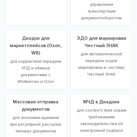
управления
транспортным
документооборотом
Диадок для
ЭДО для маркировки
маркетплейсов (Ozon,
Честный ЗНАК
WB)
для автоматической
передачи кодов
для корректной передачи
маркировки в систему
УПД и обмена
Честный ЗНАК
документами с
Wildberries и Ozon
Массовая отправка
МЧД в Диадоке
документов
для соответствия новым
требованиям
для экономии времени
законодательства об
при регулярной рассылке
электронной подписи
типовых документов