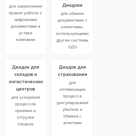
Диадоке
для закрепления
правил работы с
для обмена
цифровыми
документами с
документами в
клиентами,
уставе
использующими
компании
другие системы
ЭДО
Диадок для
Диадок для
складов и
страхования
логистических
для
центров
оптимизации
процесса
для ускорения
урегулирования
процессов
убытков и
приемки и
обмена с
отгрузки
агентами
товаров