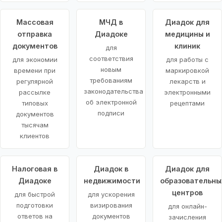
Массовая
МЧД в
Диадок для
отправка
Диадоке
медицины и
документов
клиник
для
соответствия
для экономии
для работы с
новым
времени при
маркировкой
требованиям
регулярной
лекарств и
законодательства
рассылке
электронными
об электронной
типовых
рецептами
подписи
документов
тысячам
клиентов
Налоговая в
Диадок в
Диадок для
Диадоке
недвижимости
образовательны
центров
для быстрой
для ускорения
подготовки
визирования
для онлайн-
ответов на
документов
зачисления