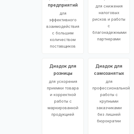
предприятий
для снижения
налоговых
для
рисков и работы
эффективного
с
взаимодействия
благонадежными
с большим
партнерами
количеством
поставщиков
Диадок для
Диадок для
розницы
самозанятых
для ускорения
для
приемки товара
профессиональной
и корректной
работы с
работы с
крупными
маркированной
заказчиками
продукцией
без лишней
бюрократии