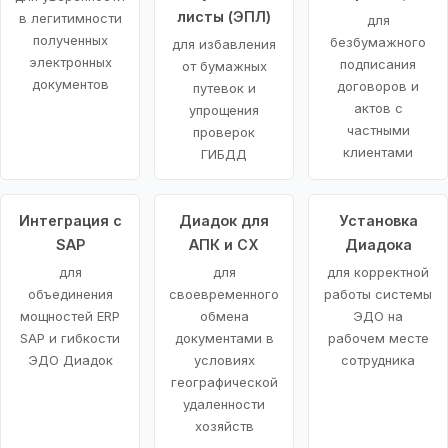
листы (ЭПЛ)
в легитимности
для
полученных
безбумажного
для избавления
электронных
подписания
от бумажных
документов
договоров и
путевок и
актов с
упрощения
частными
проверок
клиентами
ГИБДД
Интеграция с
Диадок для
Установка
SAP
АПК и СХ
Диадока
для
для
для корректной
объединения
своевременного
работы системы
мощностей ERP
обмена
ЭДО на
SAP и гибкости
документами в
рабочем месте
ЭДО Диадок
условиях
сотрудника
географической
удаленности
хозяйств