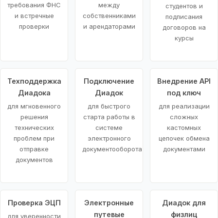
требования ФНС
между
студентов и
и встречные
собственниками
подписания
проверки
и арендаторами
договоров на
курсы
Техподдержка
Подключение
Внедрение API
Диадока
Диадок
под ключ
для мгновенного
для быстрого
для реализации
решения
старта работы в
сложных
технических
системе
кастомных
проблем при
электронного
цепочек обмена
отправке
документооборота
документами
документов
Проверка ЭЦП
Электронные
Диадок для
путевые
физлиц
для уверенности