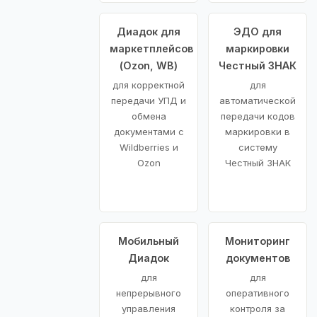
Диадок для
ЭДО для
маркетплейсов
маркировки
(Ozon, WB)
Честный ЗНАК
для корректной
для
передачи УПД и
автоматической
обмена
передачи кодов
документами с
маркировки в
Wildberries и
систему
Ozon
Честный ЗНАК
Мобильный
Мониторинг
Диадок
документов
для
для
непрерывного
оперативного
управления
контроля за