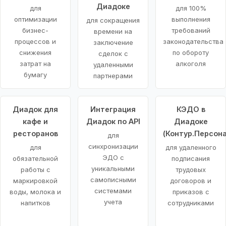
Диадоке
для
для 100%
оптимизации
выполнения
для сокращения
бизнес-
требований
времени на
процессов и
законодательства
заключение
снижения
по обороту
сделок с
затрат на
алкоголя
удаленными
бумагу
партнерами
Диадок для
Интеграция
КЭДО в
кафе и
Диадок по API
Диадоке
ресторанов
(Контур.Персона
для
синхронизации
для
для удаленного
ЭДО с
обязательной
подписания
уникальными
работы с
трудовых
самописными
маркировкой
договоров и
системами
воды, молока и
приказов с
учета
напитков
сотрудниками