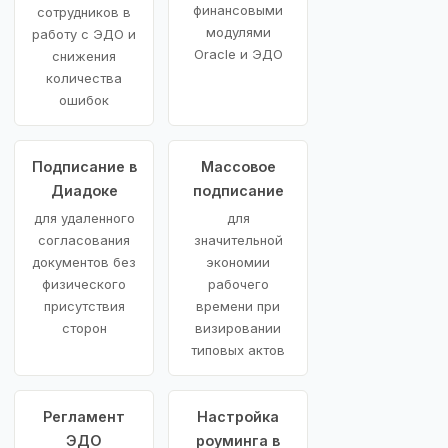
финансовыми
сотрудников в
модулями
работу с ЭДО и
Oracle и ЭДО
снижения
количества
ошибок
Подписание в
Массовое
Диадоке
подписание
для удаленного
для
согласования
значительной
документов без
экономии
физического
рабочего
присутствия
времени при
сторон
визировании
типовых актов
Регламент
Настройка
ЭДО
роуминга в