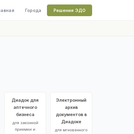
лавная
Города
Решения ЭДО
Диадок для
Электронный
аптечного
архив
бизнеса
документов в
Диадоке
для законной
приемки и
для мгновенного