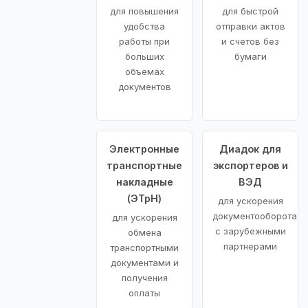
для повышения
для быстрой
удобства
отправки актов
работы при
и счетов без
больших
бумаги
объемах
документов
Электронные
Диадок для
транспортные
экспортеров и
накладные
ВЭД
(ЭТрН)
для ускорения
документооборота
для ускорения
с зарубежными
обмена
партнерами
транспортными
документами и
получения
оплаты