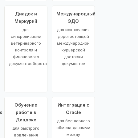
Диадок и
Международный
Меркурий
ЭДО
для
для исключения
синхронизации
дорогостоящей
ветеринарного
международной
контроля и
курьерской
финансового
доставки
документооборота
документов
Обучение
Интеграция с
х
работе в
Oracle
Диадоке
для бесшовного
обмена данными
для быстрого
между
вовлечения