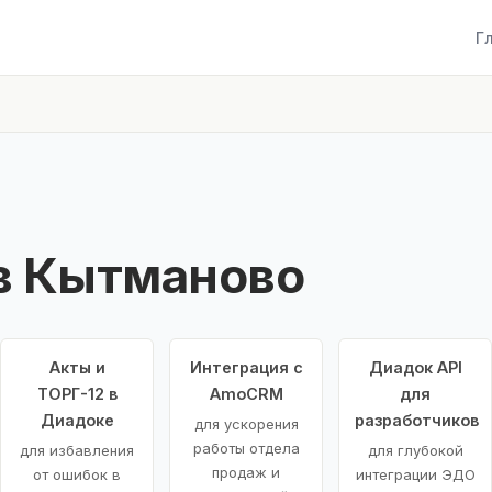
Г
в Кытманово
Акты и
Интеграция с
Диадок API
ТОРГ-12 в
AmoCRM
для
Диадоке
разработчиков
для ускорения
работы отдела
для избавления
для глубокой
продаж и
от ошибок в
интеграции ЭДО