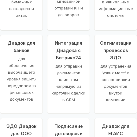
мгновенной
бумажных
в уникальные
отправки КП и
накладных и
информационные
договоров
актах
системы
Диадок для
Интеграция
Оптимизация
банков
Диадока с
процессов
Битрикс24
ЭДО
для
обеспечения
для отправки
для устранения
высочайшего
документов
'узких мест' в
уровня защиты
клиентам
согласовании
передаваемых
напрямую из
документов
финансовых
карточки сделки
внутри
документов
в CRM
компании
ЭДО Диадок
Подписание
Диадок для
для ООО
договоров в
ЕГАИС