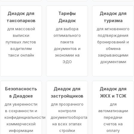
Диадок для
Тарифы
Диадок для
таксопарков
Диадок
туризма
для массовой
для выбора
для мгновенного
выписки
оптимального
подтверждения
путевых листов
пакета
бронирований и
водителям
документов и
обмена
такси онлайн
экономии на
закрывающими
ЭДО
документами
Безопасность
Диадок для
Диадок для
в Диадоке
застройщиков
ЖКХ и ТСЖ
для уверенности
для прозрачного
для
в сохранности и
контроля
автоматизации
конфиденциальности
документооборота
передачи
коммерческой
на всех этапах
счетов на
информации
стройки
оплату