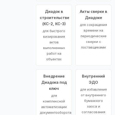
Диадок в
Акты сверки в
строительстве
Диадоке
(КС-2, КС-3)
для сокращения
времени на
для быстрого
периодические
визирования
сверки с
актов
поставщиками
выполненных
работ на
объектах
Внедрение
Внутренний
Диадока под
ЭДО
ключ
для избавления
от внутреннего
для
бумажного
комплексной
хаоса и
автоматизации
согласования
документооборота