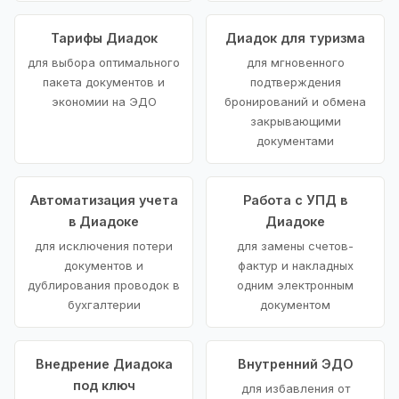
Тарифы Диадок
Диадок для туризма
для выбора оптимального
для мгновенного
пакета документов и
подтверждения
экономии на ЭДО
бронирований и обмена
закрывающими
документами
Автоматизация учета
Работа с УПД в
в Диадоке
Диадоке
для исключения потери
для замены счетов-
документов и
фактур и накладных
дублирования проводок в
одним электронным
бухгалтерии
документом
Внедрение Диадока
Внутренний ЭДО
под ключ
для избавления от