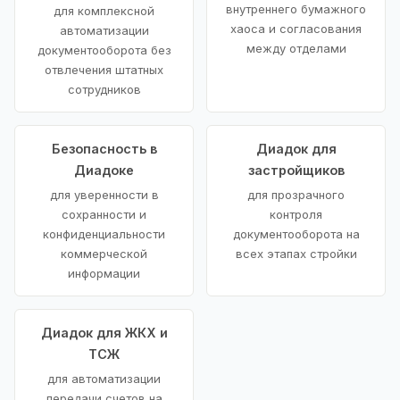
внутреннего бумажного
для комплексной
хаоса и согласования
автоматизации
между отделами
документооборота без
отвлечения штатных
сотрудников
Безопасность в
Диадок для
Диадоке
застройщиков
для уверенности в
для прозрачного
сохранности и
контроля
конфиденциальности
документооборота на
коммерческой
всех этапах стройки
информации
Диадок для ЖКХ и
ТСЖ
для автоматизации
передачи счетов на