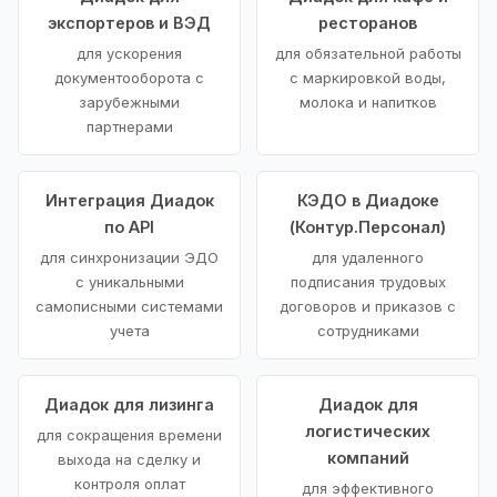
экспортеров и ВЭД
ресторанов
для ускорения
для обязательной работы
документооборота с
с маркировкой воды,
зарубежными
молока и напитков
партнерами
Интеграция Диадок
КЭДО в Диадоке
по API
(Контур.Персонал)
для синхронизации ЭДО
для удаленного
с уникальными
подписания трудовых
самописными системами
договоров и приказов с
учета
сотрудниками
Диадок для лизинга
Диадок для
логистических
для сокращения времени
компаний
выхода на сделку и
контроля оплат
для эффективного