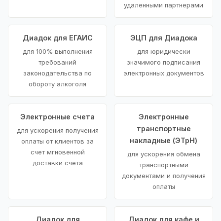
удаленными партнерами
Диадок для ЕГАИС
ЭЦП для Диадока
для 100% выполнения
для юридически
требований
значимого подписания
законодательства по
электронных документов
обороту алкоголя
Электронные счета
Электронные
транспортные
для ускорения получения
накладные (ЭТрН)
оплаты от клиентов за
счет мгновенной
для ускорения обмена
доставки счета
транспортными
документами и получения
оплаты
Диадок для
Диадок для кафе и