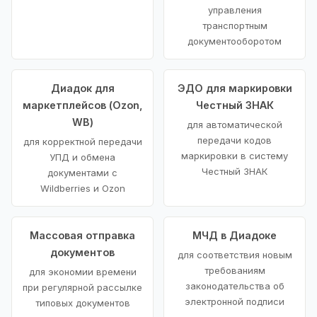
управления
транспортным
документооборотом
Диадок для
ЭДО для маркировки
маркетплейсов (Ozon,
Честный ЗНАК
WB)
для автоматической
передачи кодов
для корректной передачи
маркировки в систему
УПД и обмена
Честный ЗНАК
документами с
Wildberries и Ozon
Массовая отправка
МЧД в Диадоке
документов
для соответствия новым
требованиям
для экономии времени
законодательства об
при регулярной рассылке
электронной подписи
типовых документов