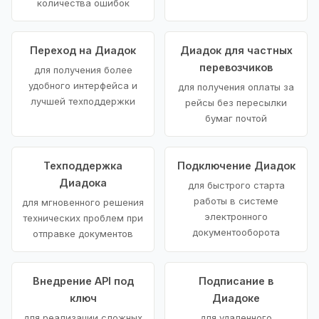
количества ошибок
Переход на Диадок
Диадок для частных
перевозчиков
для получения более
удобного интерфейса и
для получения оплаты за
лучшей техподдержки
рейсы без пересылки
бумаг почтой
Техподдержка
Подключение Диадок
Диадока
для быстрого старта
работы в системе
для мгновенного решения
электронного
технических проблем при
документооборота
отправке документов
Внедрение API под
Подписание в
ключ
Диадоке
для реализации сложных
для удаленного