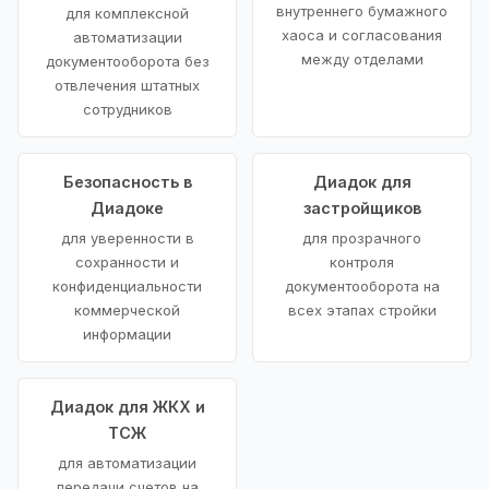
внутреннего бумажного
для комплексной
хаоса и согласования
автоматизации
между отделами
документооборота без
отвлечения штатных
сотрудников
Безопасность в
Диадок для
Диадоке
застройщиков
для уверенности в
для прозрачного
сохранности и
контроля
конфиденциальности
документооборота на
коммерческой
всех этапах стройки
информации
Диадок для ЖКХ и
ТСЖ
для автоматизации
передачи счетов на