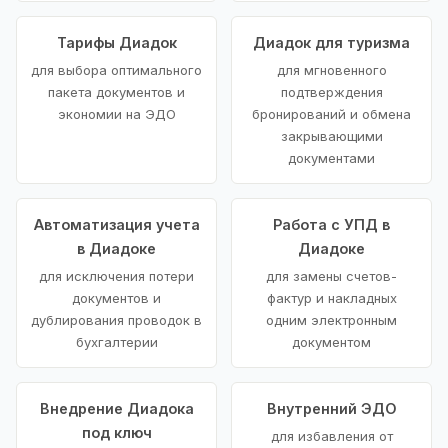
Тарифы Диадок
Диадок для туризма
для выбора оптимального
для мгновенного
пакета документов и
подтверждения
экономии на ЭДО
бронирований и обмена
закрывающими
документами
Автоматизация учета
Работа с УПД в
в Диадоке
Диадоке
для исключения потери
для замены счетов-
документов и
фактур и накладных
дублирования проводок в
одним электронным
бухгалтерии
документом
Внедрение Диадока
Внутренний ЭДО
под ключ
для избавления от