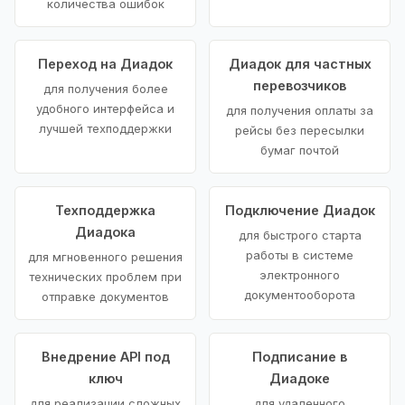
количества ошибок
Переход на Диадок
Диадок для частных
перевозчиков
для получения более
удобного интерфейса и
для получения оплаты за
лучшей техподдержки
рейсы без пересылки
бумаг почтой
Техподдержка
Подключение Диадок
Диадока
для быстрого старта
работы в системе
для мгновенного решения
электронного
технических проблем при
документооборота
отправке документов
Внедрение API под
Подписание в
ключ
Диадоке
для реализации сложных
для удаленного