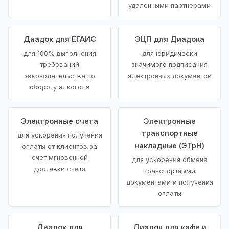
удаленными партнерами
Диадок для ЕГАИС
ЭЦП для Диадока
для 100% выполнения
для юридически
требований
значимого подписания
законодательства по
электронных документов
обороту алкоголя
Электронные счета
Электронные
транспортные
для ускорения получения
накладные (ЭТрН)
оплаты от клиентов за
счет мгновенной
для ускорения обмена
доставки счета
транспортными
документами и получения
оплаты
Диадок для
Диадок для кафе и