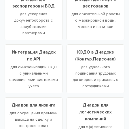
экспортеров и ВЭД
ресторанов
для ускорения
для обязательной работы
документооборота с
с маркировкой воды,
зарубежными
молока и напитков
партнерами
Интеграция Диадок
КЭДО в Диадоке
по API
(Контур.Персонал)
для синхронизации ЭДО
для удаленного
с уникальными
подписания трудовых
самописными системами
договоров и приказов с
учета
сотрудниками
Диадок для лизинга
Диадок для
логистических
для сокращения времени
компаний
выхода на сделку и
контроля оплат
для эффективного