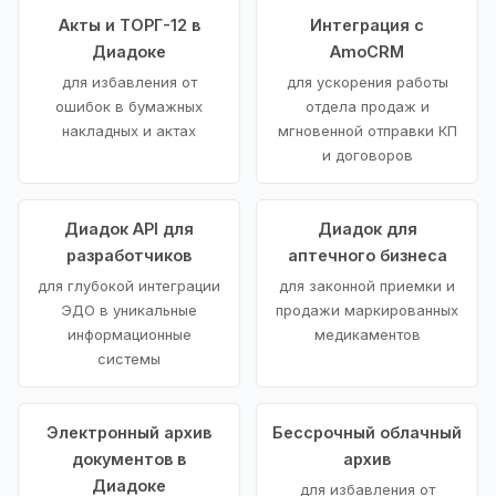
Акты и ТОРГ-12 в
Интеграция с
Диадоке
AmoCRM
для избавления от
для ускорения работы
ошибок в бумажных
отдела продаж и
накладных и актах
мгновенной отправки КП
и договоров
Диадок API для
Диадок для
разработчиков
аптечного бизнеса
для глубокой интеграции
для законной приемки и
ЭДО в уникальные
продажи маркированных
информационные
медикаментов
системы
Электронный архив
Бессрочный облачный
документов в
архив
Диадоке
для избавления от