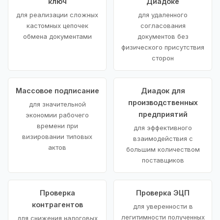
ключ
Диадоке
для реализации сложных
для удаленного
кастомных цепочек
согласования
обмена документами
документов без
физического присутствия
сторон
Массовое подписание
Диадок для
производственных
для значительной
предприятий
экономии рабочего
времени при
для эффективного
визировании типовых
взаимодействия с
актов
большим количеством
поставщиков
Проверка
Проверка ЭЦП
контрагентов
для уверенности в
легитимности полученных
для снижения налоговых