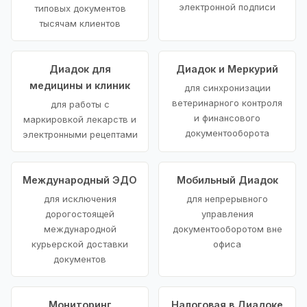
электронной подписи
типовых документов
тысячам клиентов
Диадок для
Диадок и Меркурий
медицины и клиник
для синхронизации
ветеринарного контроля
для работы с
и финансового
маркировкой лекарств и
документооборота
электронными рецептами
Международный ЭДО
Мобильный Диадок
для исключения
для непрерывного
дорогостоящей
управления
международной
документооборотом вне
курьерской доставки
офиса
документов
Мониторинг
Налоговая в Диадоке