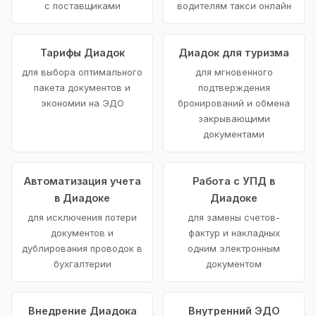
с поставщиками
водителям такси онлайн
Тарифы Диадок
Диадок для туризма
для выбора оптимального
для мгновенного
пакета документов и
подтверждения
экономии на ЭДО
бронирований и обмена
закрывающими
документами
Автоматизация учета
Работа с УПД в
в Диадоке
Диадоке
для исключения потери
для замены счетов-
документов и
фактур и накладных
дублирования проводок в
одним электронным
бухгалтерии
документом
Внедрение Диадока
Внутренний ЭДО