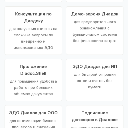
Консультация по
Демо-версия Диадок
Диадоку
для предварительного
ознакомления с
для получения ответов на
функционалом системы
сложные вопросы по
без финансовых затрат
внедрению и
использованию ЭДО
Приложение
ЭДО Диадок для ИП
Diadoc.Shell
для быстрой отправки
актов и счетов без
для повышения удобства
бумаги
работы при больших
объемах документов
ЭДО Диадок для ООО
Подписание
договоров в Диадоке
для оптимизации бизнес-
процессов и снижения
для сокращения времени