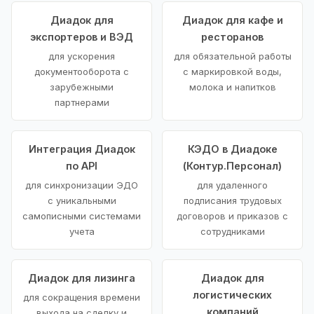
Диадок для
Диадок для кафе и
экспортеров и ВЭД
ресторанов
для ускорения
для обязательной работы
документооборота с
с маркировкой воды,
зарубежными
молока и напитков
партнерами
Интеграция Диадок
КЭДО в Диадоке
по API
(Контур.Персонал)
для синхронизации ЭДО
для удаленного
с уникальными
подписания трудовых
самописными системами
договоров и приказов с
учета
сотрудниками
Диадок для лизинга
Диадок для
логистических
для сокращения времени
компаний
выхода на сделку и