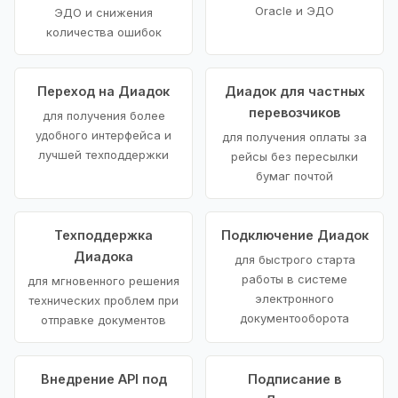
Oracle и ЭДО
ЭДО и снижения
количества ошибок
Переход на Диадок
Диадок для частных
перевозчиков
для получения более
удобного интерфейса и
для получения оплаты за
лучшей техподдержки
рейсы без пересылки
бумаг почтой
Техподдержка
Подключение Диадок
Диадока
для быстрого старта
работы в системе
для мгновенного решения
электронного
технических проблем при
документооборота
отправке документов
Внедрение API под
Подписание в