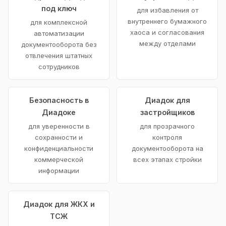
под ключ
для избавления от
внутреннего бумажного
для комплексной
хаоса и согласования
автоматизации
между отделами
документооборота без
отвлечения штатных
сотрудников
Безопасность в
Диадок для
Диадоке
застройщиков
для уверенности в
для прозрачного
сохранности и
контроля
конфиденциальности
документооборота на
коммерческой
всех этапах стройки
информации
Диадок для ЖКХ и
ТСЖ