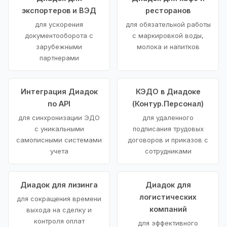
экспортеров и ВЭД
ресторанов
для ускорения
для обязательной работы
документооборота с
с маркировкой воды,
зарубежными
молока и напитков
партнерами
Интеграция Диадок
КЭДО в Диадоке
по API
(Контур.Персонал)
для синхронизации ЭДО
для удаленного
с уникальными
подписания трудовых
самописными системами
договоров и приказов с
учета
сотрудниками
Диадок для лизинга
Диадок для
логистических
для сокращения времени
компаний
выхода на сделку и
контроля оплат
для эффективного