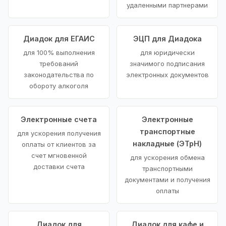
удаленными партнерами
Диадок для ЕГАИС
ЭЦП для Диадока
для 100% выполнения
для юридически
требований
значимого подписания
законодательства по
электронных документов
обороту алкоголя
Электронные счета
Электронные
транспортные
для ускорения получения
накладные (ЭТрН)
оплаты от клиентов за
счет мгновенной
для ускорения обмена
доставки счета
транспортными
документами и получения
оплаты
Диадок для
Диадок для кафе и