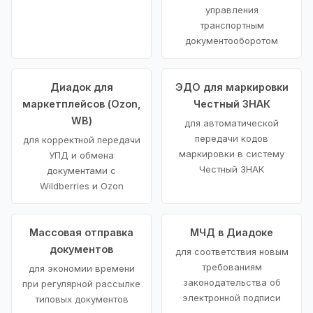
управления
транспортным
документооборотом
Диадок для
ЭДО для маркировки
маркетплейсов (Ozon,
Честный ЗНАК
WB)
для автоматической
передачи кодов
для корректной передачи
маркировки в систему
УПД и обмена
Честный ЗНАК
документами с
Wildberries и Ozon
Массовая отправка
МЧД в Диадоке
документов
для соответствия новым
требованиям
для экономии времени
законодательства об
при регулярной рассылке
электронной подписи
типовых документов