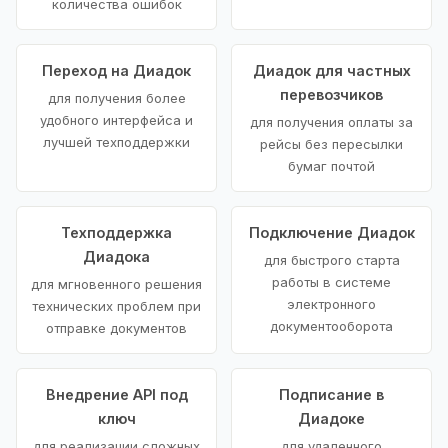
количества ошибок
Переход на Диадок
Диадок для частных
перевозчиков
для получения более
удобного интерфейса и
для получения оплаты за
лучшей техподдержки
рейсы без пересылки
бумаг почтой
Техподдержка
Подключение Диадок
Диадока
для быстрого старта
работы в системе
для мгновенного решения
электронного
технических проблем при
документооборота
отправке документов
Внедрение API под
Подписание в
ключ
Диадоке
для реализации сложных
для удаленного