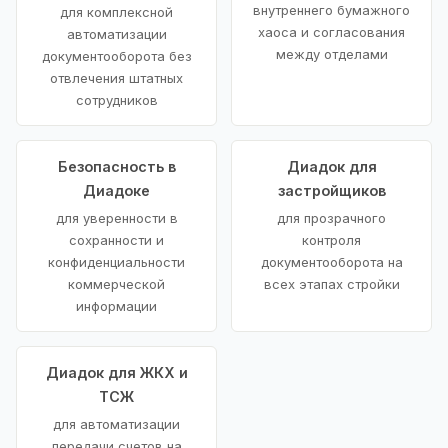
внутреннего бумажного
для комплексной
хаоса и согласования
автоматизации
между отделами
документооборота без
отвлечения штатных
сотрудников
Безопасность в
Диадок для
Диадоке
застройщиков
для уверенности в
для прозрачного
сохранности и
контроля
конфиденциальности
документооборота на
коммерческой
всех этапах стройки
информации
Диадок для ЖКХ и
ТСЖ
для автоматизации
передачи счетов на