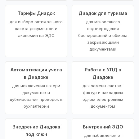
Тарифы Диадок
Диадок для туризма
для выбора оптимального
для мгновенного
пакета документов и
подтверждения
экономии на ЭДО
бронирований и обмена
закрывающими
документами
Автоматизация учета
Работа с УПД в
в Диадоке
Диадоке
для исключения потери
для замены счетов-
документов и
фактур и накладных
дублирования проводок в
одним электронным
бухгалтерии
документом
Внедрение Диадока
Внутренний ЭДО
под ключ
для избавления от