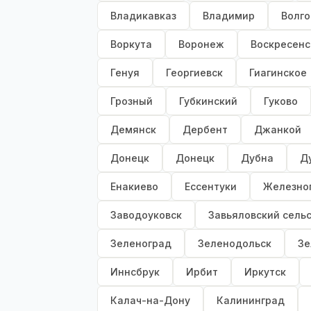
Владикавказ
Владимир
Волго
Воркута
Воронеж
Воскресенс
Генуя
Георгиевск
Гиагинское
Грозный
Губкинский
Гуково
Демянск
Дербент
Джанкой
Донецк
Донецк
Дубна
Д
Енакиево
Ессентуки
Железно
Заводоуковск
Завьяловский сель
Зеленоград
Зеленодольск
Зе
Иннсбрук
Ирбит
Иркутск
Калач-на-Дону
Калининград