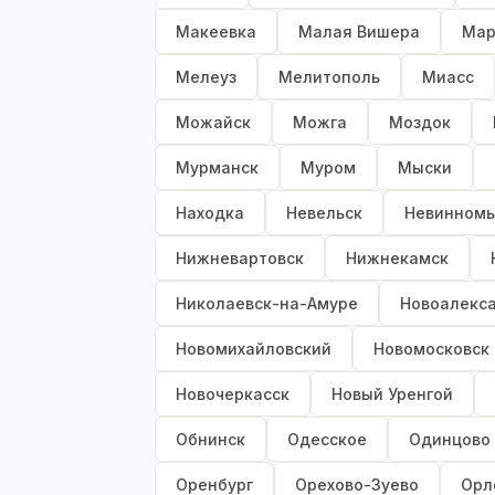
Макеевка
Малая Вишера
Мар
Мелеуз
Мелитополь
Миасс
Можайск
Можга
Моздок
Мурманск
Муром
Мыски
Находка
Невельск
Невинномы
Нижневартовск
Нижнекамск
Николаевск-на-Амуре
Новоалекс
Новомихайловский
Новомосковск
Новочеркасск
Новый Уренгой
Обнинск
Одесское
Одинцово
Оренбург
Орехово-Зуево
Орл