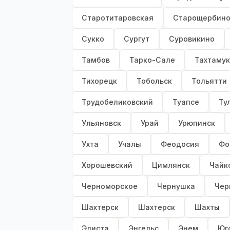
Старотитаровская
Старощербино
Сукко
Сургут
Суровикино
Тамбов
Тарко-Сале
Тахтаму
Тихорецк
Тобольск
Тольятти
Трудобеликовский
Туапсе
Ту
Ульяновск
Урай
Урюпинск
Ухта
Учалы
Феодосия
Фо
Хорошевский
Цимлянск
Чайк
Черноморское
Чернушка
Чер
Шахтерск
Шахтерск
Шахты
Элиста
Энгельс
Энем
Юг