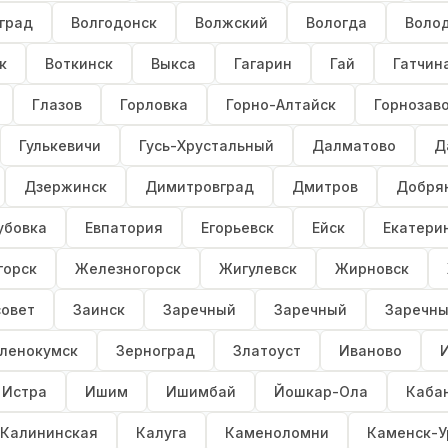
град
Волгодонск
Волжский
Вологда
Воло
к
Воткинск
Выкса
Гагарин
Гай
Гатчин
Глазов
Горловка
Горно-Алтайск
Горнозав
Гулькевичи
Гусь-Хрустальный
Далматово
Д
Дзержинск
Димитровград
Дмитров
Добря
убовка
Евпатория
Егорьевск
Ейск
Екатери
горск
Железногорск
Жигулевск
Жирновск
совет
Заинск
Заречный
Заречный
Заречн
ленокумск
Зерноград
Златоуст
Иваново
Истра
Ишим
Ишимбай
Йошкар-Ола
Каба
Калининская
Калуга
Каменоломни
Каменск-У