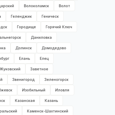
дарский
Волоколамск
Волот
а
Геленджик
Геническ
одск
Городище
Горячий Ключ
альнегорск
Даниловка
нка
Долинск
Домодедово
нбург
Елань
Елец
Жуковский
Заветное
ый
Звенигород
Зеленогорск
Ижевск
Изобильный
Иловля
нск
Казанская
Казань
ральский
Каменск-Шахтинский