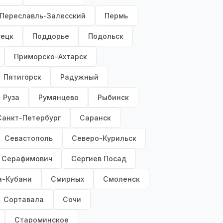
Переславль-Залесский
Пермь
сецк
Поддорье
Подольск
Приморско-Ахтарск
Пятигорск
Радужный
Руза
Румянцево
Рыбинск
Санкт-Петербург
Саранск
Севастополь
Северо-Курильск
Серафимович
Сергиев Посад
а-Кубани
Смирных
Смоленск
Сортавала
Сочи
Староминское