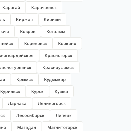
Карагай
Карачаевск
ль
Киржач
Кириши
лючи
Ковров
Когалым
опейск
Кореновск
Коркино
сногвардейское
Красногорск
раснотурьинск
Красноуфимск
ая
Крымск
Кудымкар
Курильск
Курск
Кушва
Ларнака
Лениногорск
ск
Лесосибирск
Липецк
ино
Магадан
Магнитогорск