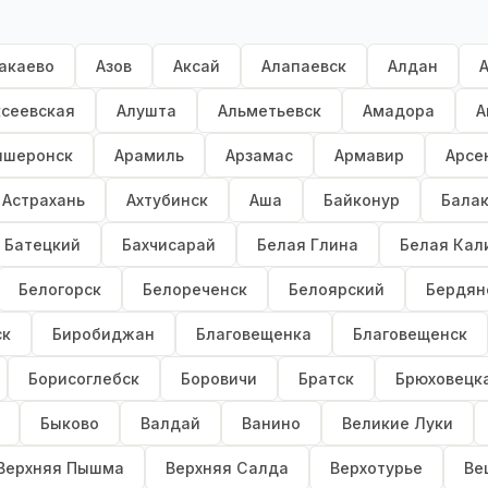
акаево
Азов
Аксай
Алапаевск
Алдан
ксеевская
Алушта
Альметьевск
Амадора
А
пшеронск
Арамиль
Арзамас
Армавир
Арсе
Астрахань
Ахтубинск
Аша
Байконур
Бала
Батецкий
Бахчисарай
Белая Глина
Белая Кал
Белогорск
Белореченск
Белоярский
Бердян
ск
Биробиджан
Благовещенка
Благовещенск
Борисоглебск
Боровичи
Братск
Брюховецк
Быково
Валдай
Ванино
Великие Луки
Верхняя Пышма
Верхняя Салда
Верхотурье
Ве