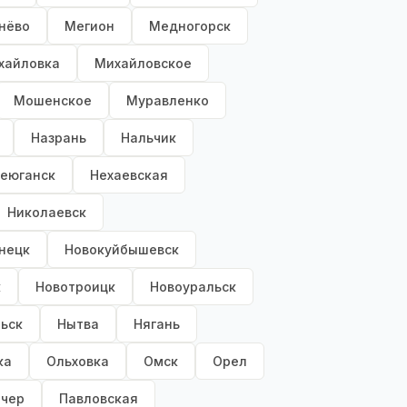
нёво
Мегион
Медногорск
хайловка
Михайловское
Мошенское
Муравленко
Назрань
Нальчик
еюганск
Нехаевская
Николаевск
нецк
Новокуйбышевск
к
Новотроицк
Новоуральск
ьск
Нытва
Нягань
ка
Ольховка
Омск
Орел
чер
Павловская