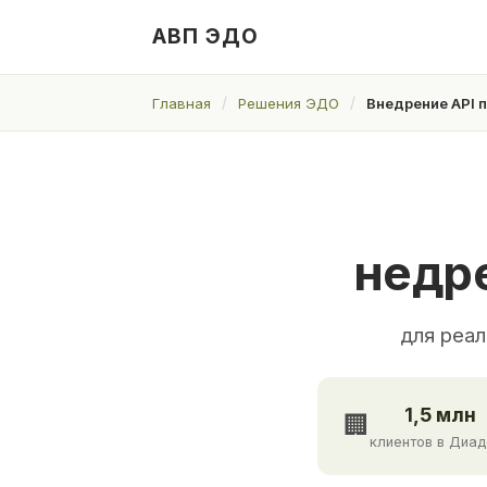
АВП ЭДО
Главная
Решения ЭДО
Внедрение API 
недр
для реа
1,5 млн
🏢
клиентов в Диа