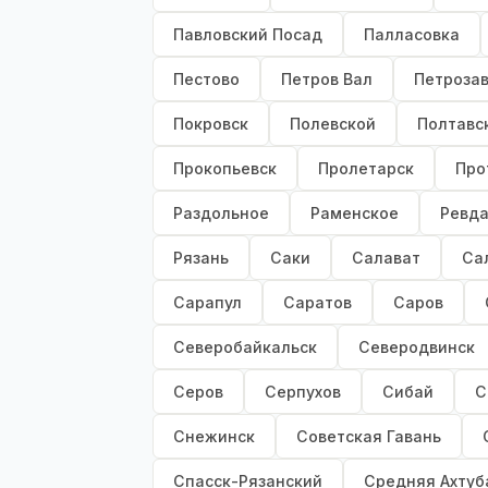
Павловский Посад
Палласовка
Пестово
Петров Вал
Петроза
Покровск
Полевской
Полтавс
Прокопьевск
Пролетарск
Про
Раздольное
Раменское
Ревд
Рязань
Саки
Салават
Са
Сарапул
Саратов
Саров
Северобайкальск
Северодвинск
Серов
Серпухов
Сибай
С
Снежинск
Советская Гавань
Спасск-Рязанский
Средняя Ахтуб