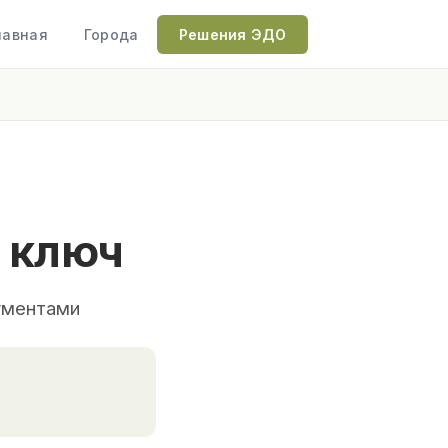
лавная
Города
Решения ЭДО
 ключ
ументами