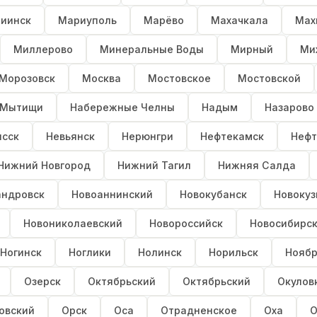
иинск
Мариуполь
Марёво
Махачкала
Мах
Миллерово
Минеральные Воды
Мирный
Ми
Морозовск
Москва
Мостовское
Мостовской
Мытищи
Набережные Челны
Надым
Назарово
сск
Невьянск
Нерюнгри
Нефтекамск
Нефт
Нижний Новгород
Нижний Тагил
Нижняя Салда
андровск
Новоаннинский
Новокубанск
Новокуз
Новониколаевский
Новороссийск
Новосибирс
Ногинск
Ноглики
Нолинск
Норильск
Ноябр
Озерск
Октябрьский
Октябрьский
Окулов
овский
Орск
Оса
Отрадненское
Оха
О