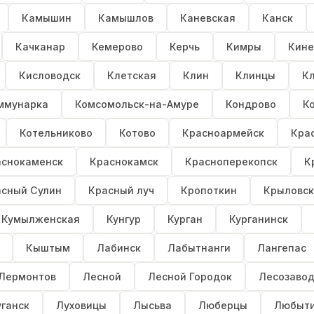
Камышин
Камышлов
Каневская
Канск
Качканар
Кемерово
Керчь
Кимры
Кине
Кисловодск
Клетская
Клин
Клинцы
К
ммунарка
Комсомольск-на-Амуре
Кондрово
К
Котельниково
Котово
Красноармейск
Кра
аснокаменск
Краснокамск
Красноперекопск
К
асный Сулин
Красный луч
Кропоткин
Крыловск
Кумылженская
Кунгур
Курган
Курганинск
Кыштым
Лабинск
Лабытнанги
Лангепас
Лермонтов
Лесной
Лесной Городок
Лесозавод
ганск
Луховицы
Лысьва
Люберцы
Любыт