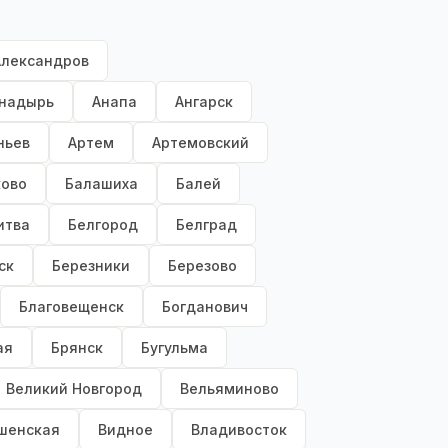
Александров
надырь
Анапа
Ангарск
ньев
Артем
Артемовский
ково
Балашиха
Балей
итва
Белгород
Белград
ск
Березники
Березово
Благовещенск
Богданович
ая
Брянск
Бугульма
Великий Новгород
Вельяминово
шенская
Видное
Владивосток