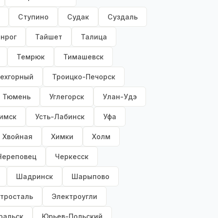
Ступино
Судак
Суздаль
анрог
Тайшет
Талица
Темрюк
Тимашевск
ехгорный
Троицко-Печорск
Тюмень
Углегорск
Улан-Удэ
имск
Усть-Лабинск
Уфа
Хвойная
Химки
Холм
Череповец
Черкесск
Шадринск
Шарыпово
тросталь
Электроугли
ральск
Юрьев-Польский