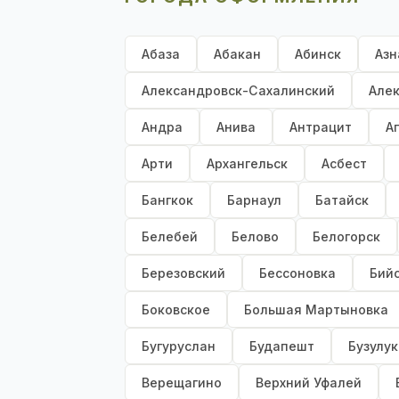
Абаза
Абакан
Абинск
Азн
Александровск-Сахалинский
Але
Андра
Анива
Антрацит
А
Арти
Архангельск
Асбест
Бангкок
Барнаул
Батайск
Белебей
Белово
Белогорск
Березовский
Бессоновка
Бий
Боковское
Большая Мартыновка
Бугуруслан
Будапешт
Бузулук
Верещагино
Верхний Уфалей