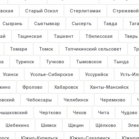
вская
Старый Оскол
Стерлитамак
Стрежевой
Сызрань
Сыктывкар
Сысерть
Тавда
Таг
кай
Тацинская
Ташкент
Тбилисская
Тверь
Томари
Томск
Топчихинский сельсовет
Тр
ла
Туринск
Тучково
Тымовское
Тында
Усинск
Усолье-Сибирское
Уссурийск
Усть-Ил
кино
Фролово
Хабаровск
Ханты-Мансийск
овский
Чебоксары
Челябинск
Черемхово
нышковский
Чертково
Чехов
Чита
Чудово
Шебекино
Шимск
Щецин
Щёлково
Элек
орск
Южно-Курильск
Южно-Сахалинск
Южноу