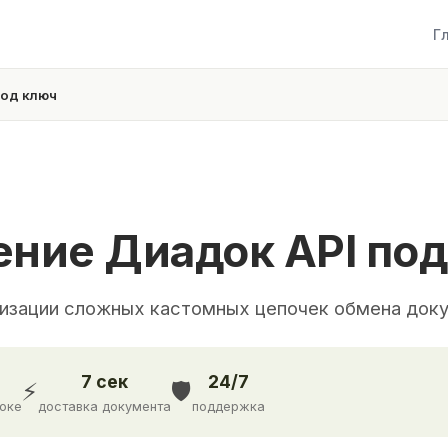
Г
под ключ
ение Диадок API под
лизации сложных кастомных цепочек обмена док
7 сек
24/7
⚡
🛡️
доке
доставка документа
поддержка