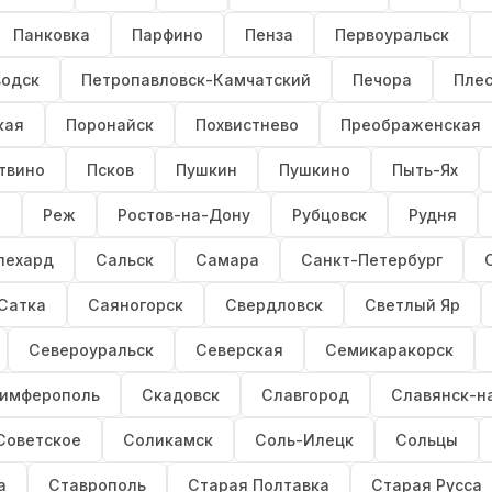
Панковка
Парфино
Пенза
Первоуральск
водск
Петропавловск-Камчатский
Печора
Пле
кая
Поронайск
Похвистнево
Преображенская
твино
Псков
Пушкин
Пушкино
Пыть-Ях
а
Реж
Ростов-на-Дону
Рубцовск
Рудня
лехард
Сальск
Самара
Санкт-Петербург
Сатка
Саяногорск
Свердловск
Светлый Яр
Североуральск
Северская
Семикаракорск
имферополь
Скадовск
Славгород
Славянск-н
Советское
Соликамск
Соль-Илецк
Сольцы
а
Ставрополь
Старая Полтавка
Старая Русса