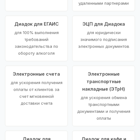
удаленными партнерами
Диадок для ЕГАИС
ЭЦП для Диадока
для 100% выполнения
для юридически
требований
значимого подписания
законодательства по
электронных документов
обороту алкоголя
Электронные счета
Электронные
транспортные
для ускорения получения
накладные (ЭТрН)
оплаты от клиентов за
счет мгновенной
для ускорения обмена
доставки счета
транспортными
документами и получения
оплаты
Диадок для
Диадок для кафе и