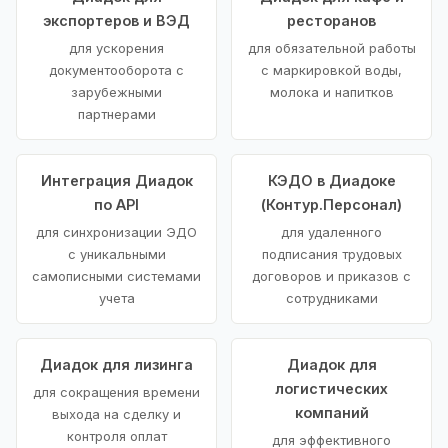
экспортеров и ВЭД
ресторанов
для ускорения
для обязательной работы
документооборота с
с маркировкой воды,
зарубежными
молока и напитков
партнерами
Интеграция Диадок
КЭДО в Диадоке
по API
(Контур.Персонал)
для синхронизации ЭДО
для удаленного
с уникальными
подписания трудовых
самописными системами
договоров и приказов с
учета
сотрудниками
Диадок для лизинга
Диадок для
логистических
для сокращения времени
компаний
выхода на сделку и
контроля оплат
для эффективного