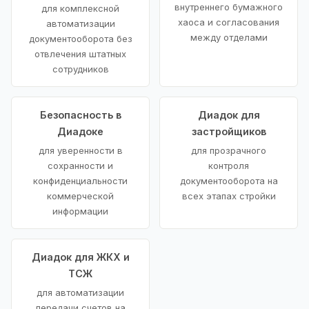
внутреннего бумажного
для комплексной
хаоса и согласования
автоматизации
между отделами
документооборота без
отвлечения штатных
сотрудников
Безопасность в
Диадок для
Диадоке
застройщиков
для уверенности в
для прозрачного
сохранности и
контроля
конфиденциальности
документооборота на
коммерческой
всех этапах стройки
информации
Диадок для ЖКХ и
ТСЖ
для автоматизации
передачи счетов на