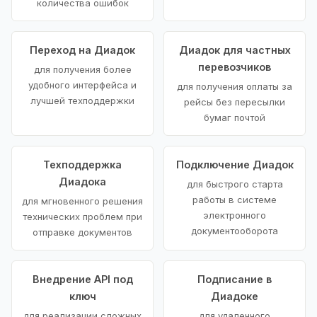
количества ошибок
Переход на Диадок
Диадок для частных
перевозчиков
для получения более
удобного интерфейса и
для получения оплаты за
лучшей техподдержки
рейсы без пересылки
бумаг почтой
Техподдержка
Подключение Диадок
Диадока
для быстрого старта
работы в системе
для мгновенного решения
электронного
технических проблем при
документооборота
отправке документов
Внедрение API под
Подписание в
ключ
Диадоке
для реализации сложных
для удаленного