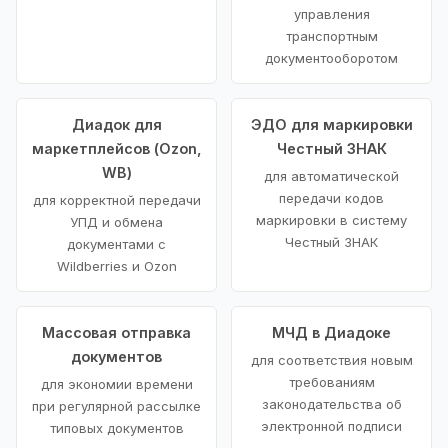
управления
транспортным
документооборотом
Диадок для
ЭДО для маркировки
маркетплейсов (Ozon,
Честный ЗНАК
WB)
для автоматической
передачи кодов
для корректной передачи
маркировки в систему
УПД и обмена
Честный ЗНАК
документами с
Wildberries и Ozon
Массовая отправка
МЧД в Диадоке
документов
для соответствия новым
требованиям
для экономии времени
законодательства об
при регулярной рассылке
электронной подписи
типовых документов