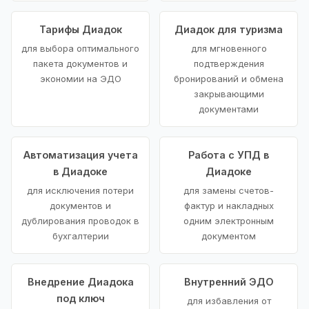
Тарифы Диадок
Диадок для туризма
для выбора оптимального
для мгновенного
пакета документов и
подтверждения
экономии на ЭДО
бронирований и обмена
закрывающими
документами
Автоматизация учета
Работа с УПД в
в Диадоке
Диадоке
для исключения потери
для замены счетов-
документов и
фактур и накладных
дублирования проводок в
одним электронным
бухгалтерии
документом
Внедрение Диадока
Внутренний ЭДО
под ключ
для избавления от