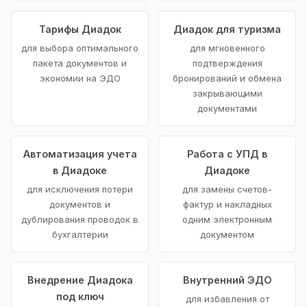
Тарифы Диадок
Диадок для туризма
для выбора оптимального
для мгновенного
пакета документов и
подтверждения
экономии на ЭДО
бронирований и обмена
закрывающими
документами
Автоматизация учета
Работа с УПД в
в Диадоке
Диадоке
для исключения потери
для замены счетов-
документов и
фактур и накладных
дублирования проводок в
одним электронным
бухгалтерии
документом
Внедрение Диадока
Внутренний ЭДО
под ключ
для избавления от