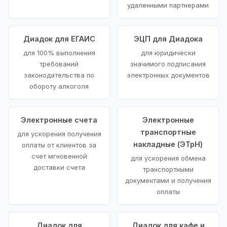
удаленными партнерами
Диадок для ЕГАИС
ЭЦП для Диадока
для 100% выполнения
для юридически
требований
значимого подписания
законодательства по
электронных документов
обороту алкоголя
Электронные счета
Электронные
транспортные
для ускорения получения
накладные (ЭТрН)
оплаты от клиентов за
счет мгновенной
для ускорения обмена
доставки счета
транспортными
документами и получения
оплаты
Диадок для
Диадок для кафе и