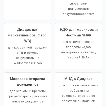
управления
транспортным
документооборотом
Диадок для
ЭДО для маркировки
маркетплейсов (Ozon,
Честный ЗНАК
WB)
для автоматической
передачи кодов
для корректной передачи
маркировки в систему
УПД и обмена
Честный ЗНАК
документами с
Wildberries и Ozon
Массовая отправка
МЧД в Диадоке
документов
для соответствия новым
требованиям
для экономии времени
законодательства об
при регулярной рассылке
электронной подписи
типовых документов