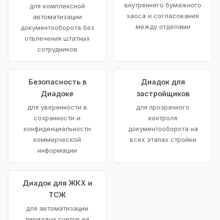
внутреннего бумажного
для комплексной
хаоса и согласования
автоматизации
между отделами
документооборота без
отвлечения штатных
сотрудников
Безопасность в
Диадок для
Диадоке
застройщиков
для уверенности в
для прозрачного
сохранности и
контроля
конфиденциальности
документооборота на
коммерческой
всех этапах стройки
информации
Диадок для ЖКХ и
ТСЖ
для автоматизации
передачи счетов на