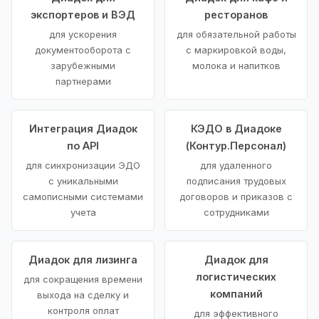
экспортеров и ВЭД
ресторанов
для ускорения
для обязательной работы
документооборота с
с маркировкой воды,
зарубежными
молока и напитков
партнерами
Интеграция Диадок
КЭДО в Диадоке
по API
(Контур.Персонал)
для синхронизации ЭДО
для удаленного
с уникальными
подписания трудовых
самописными системами
договоров и приказов с
учета
сотрудниками
Диадок для лизинга
Диадок для
логистических
для сокращения времени
компаний
выхода на сделку и
контроля оплат
для эффективного