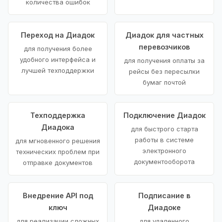
количества ошибок
Переход на Диадок
Диадок для частных
перевозчиков
для получения более
удобного интерфейса и
для получения оплаты за
лучшей техподдержки
рейсы без пересылки
бумаг почтой
Техподдержка
Подключение Диадок
Диадока
для быстрого старта
работы в системе
для мгновенного решения
электронного
технических проблем при
документооборота
отправке документов
Внедрение API под
Подписание в
ключ
Диадоке
для реализации сложных
для удаленного