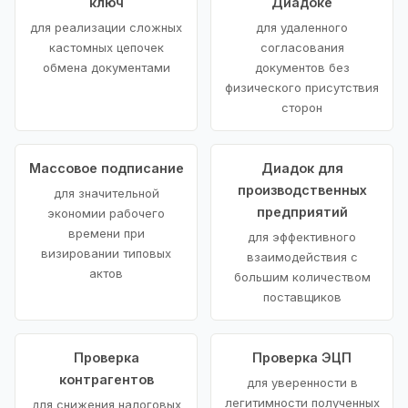
ключ
Диадоке
для реализации сложных
для удаленного
кастомных цепочек
согласования
обмена документами
документов без
физического присутствия
сторон
Массовое подписание
Диадок для
производственных
для значительной
предприятий
экономии рабочего
времени при
для эффективного
визировании типовых
взаимодействия с
актов
большим количеством
поставщиков
Проверка
Проверка ЭЦП
контрагентов
для уверенности в
легитимности полученных
для снижения налоговых