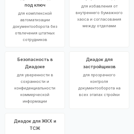
под ключ
для избавления от
внутреннего бумажного
для комплексной
хаоса и согласования
автоматизации
между отделами
документооборота без
отвлечения штатных
сотрудников
Безопасность в
Диадок для
Диадоке
застройщиков
для уверенности в
для прозрачного
сохранности и
контроля
конфиденциальности
документооборота на
коммерческой
всех этапах стройки
информации
Диадок для ЖКХ и
ТСЖ