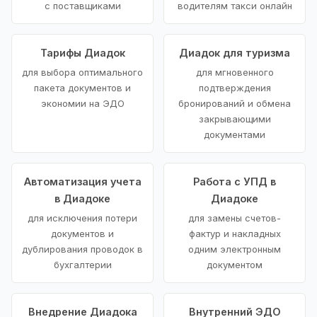
с поставщиками
водителям такси онлайн
Тарифы Диадок
Диадок для туризма
для выбора оптимального
для мгновенного
пакета документов и
подтверждения
экономии на ЭДО
бронирований и обмена
закрывающими
документами
Автоматизация учета
Работа с УПД в
в Диадоке
Диадоке
для исключения потери
для замены счетов-
документов и
фактур и накладных
дублирования проводок в
одним электронным
бухгалтерии
документом
Внедрение Диадока
Внутренний ЭДО