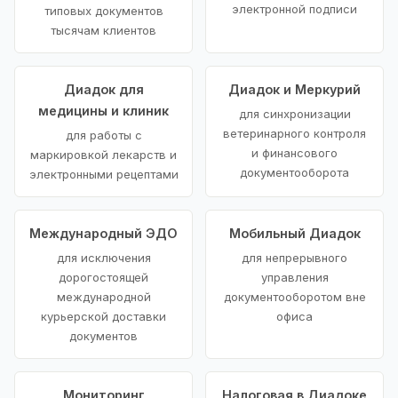
электронной подписи
типовых документов
тысячам клиентов
Диадок для
Диадок и Меркурий
медицины и клиник
для синхронизации
ветеринарного контроля
для работы с
и финансового
маркировкой лекарств и
документооборота
электронными рецептами
Международный ЭДО
Мобильный Диадок
для исключения
для непрерывного
дорогостоящей
управления
международной
документооборотом вне
курьерской доставки
офиса
документов
Мониторинг
Налоговая в Диадоке