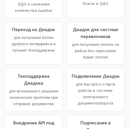
Oracle и ЭДО
ЭДО и снижения
количества ошибок
Переход на Диадок
Диадок для частных
перевозчиков
для получения более
удобного интерфейса и
для получения оплаты за
лучшей техподдержки
рейсы без пересылки
бумаг почтой
Техподдержка
Подключение Диадок
Диадока
для быстрого старта
работы в системе
для мгновенного решения
электронного
технических проблем при
документооборота
отправке документов
Внедрение API под
Подписание в