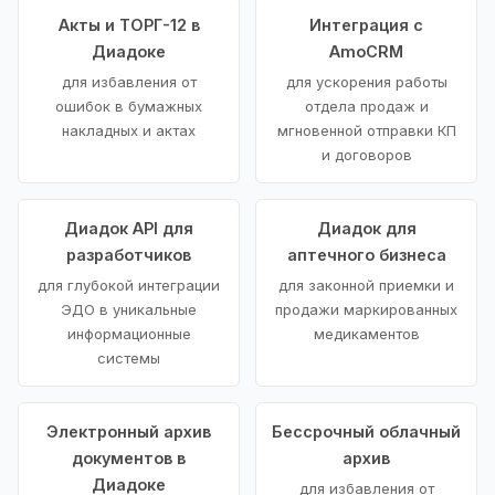
Акты и ТОРГ-12 в
Интеграция с
Диадоке
AmoCRM
для избавления от
для ускорения работы
ошибок в бумажных
отдела продаж и
накладных и актах
мгновенной отправки КП
и договоров
Диадок API для
Диадок для
разработчиков
аптечного бизнеса
для глубокой интеграции
для законной приемки и
ЭДО в уникальные
продажи маркированных
информационные
медикаментов
системы
Электронный архив
Бессрочный облачный
документов в
архив
Диадоке
для избавления от