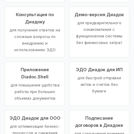
Консультация по
Демо-версия Диадок
Диадоку
для предварительного
ознакомления с
для получения ответов на
функционалом системы
сложные вопросы по
без финансовых затрат
внедрению и
использованию ЭДО
Приложение
ЭДО Диадок для ИП
Diadoc.Shell
для быстрой отправки
актов и счетов без
для повышения удобства
бумаги
работы при больших
объемах документов
ЭДО Диадок для ООО
Подписание
договоров в Диадоке
для оптимизации бизнес-
процессов и снижения
для сокращения времени