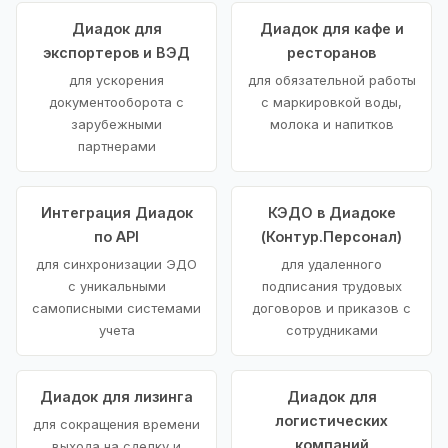
Диадок для
Диадок для кафе и
экспортеров и ВЭД
ресторанов
для ускорения
для обязательной работы
документооборота с
с маркировкой воды,
зарубежными
молока и напитков
партнерами
Интеграция Диадок
КЭДО в Диадоке
по API
(Контур.Персонал)
для синхронизации ЭДО
для удаленного
с уникальными
подписания трудовых
самописными системами
договоров и приказов с
учета
сотрудниками
Диадок для лизинга
Диадок для
логистических
для сокращения времени
компаний
выхода на сделку и