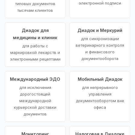
электронной подписи
типовых документов
тысячам клиентов
Диадок для
Диадок и Меркурий
медицины и клиник
для синхронизации
ветеринарного контроля
для работы с
и финансового
маркировкой лекарств и
документооборота
электронными рецептами
Международный ЭДО
Мобильный Диадок
для исключения
для непрерывного
дорогостоящей
управления
международной
документооборотом вне
курьерской доставки
офиса
документов
Мониторинг
Налоговая в Диадоке