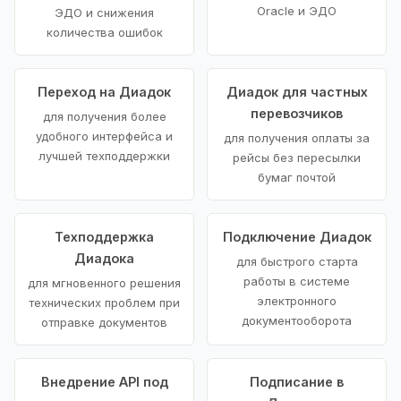
Oracle и ЭДО
ЭДО и снижения
количества ошибок
Переход на Диадок
Диадок для частных
перевозчиков
для получения более
удобного интерфейса и
для получения оплаты за
лучшей техподдержки
рейсы без пересылки
бумаг почтой
Техподдержка
Подключение Диадок
Диадока
для быстрого старта
работы в системе
для мгновенного решения
электронного
технических проблем при
документооборота
отправке документов
Внедрение API под
Подписание в