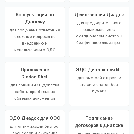
Консультация по
Демо-версия Диадок
Диадоку
для предварительного
ознакомления с
для получения ответов на
функционалом системы
сложные вопросы по
без финансовых затрат
внедрению и
использованию ЭДО
Приложение
ЭДО Диадок для ИП
Diadoc.Shell
для быстрой отправки
актов и счетов без
для повышения удобства
бумаги
работы при больших
объемах документов
ЭДО Диадок для ООО
Подписание
договоров в Диадоке
для оптимизации бизнес-
процессов и снижения
для сокращения времени