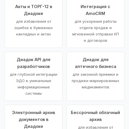
Акты и ТОРГ-12 в
Интеграция с
Диадоке
AmoCRM
для избавления от
для ускорения работы
ошибок в бумажных
отдела продаж и
накладных и актах
мгновенной отправки КП
и договоров
Диадок API для
Диадок для
разработчиков
аптечного бизнеса
для глубокой интеграции
для законной приемки и
ЭДО в уникальные
продажи маркированных
информационные
медикаментов
системы
Электронный архив
Бессрочный облачный
документов в
архив
Диадоке
для избавления от