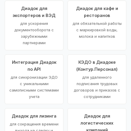
Диадок для
Диадок для кафе и
экспортеров и ВЭД
ресторанов
для ускорения
для обязательной работы
документооборота с
с маркировкой воды,
зарубежными
молока и напитков
партнерами
Интеграция Диадок
КЭДО в Диадоке
по API
(Контур.Персонал)
для синхронизации ЭДО
для удаленного
с уникальными
подписания трудовых
самописными системами
договоров и приказов с
учета
сотрудниками
Диадок для лизинга
Диадок для
логистических
для сокращения времени
компаний
выхода на сделку и