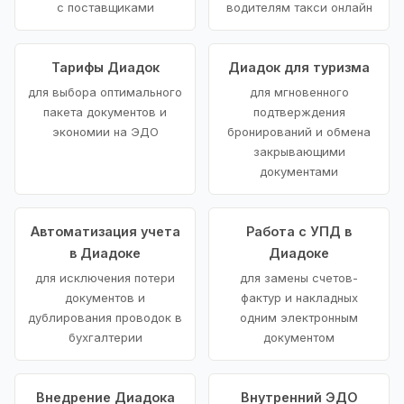
с поставщиками
водителям такси онлайн
Тарифы Диадок
Диадок для туризма
для выбора оптимального
для мгновенного
пакета документов и
подтверждения
экономии на ЭДО
бронирований и обмена
закрывающими
документами
Автоматизация учета
Работа с УПД в
в Диадоке
Диадоке
для исключения потери
для замены счетов-
документов и
фактур и накладных
дублирования проводок в
одним электронным
бухгалтерии
документом
Внедрение Диадока
Внутренний ЭДО