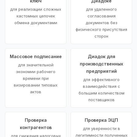
ключ
Диадоке
для реализации сложных
для удаленного
кастомных цепочек
согласования
обмена документами
документов без
физического присутствия
сторон
Массовое подписание
Диадок для
производственных
для значительной
предприятий
экономии рабочего
времени при
для эффективного
визировании типовых
взаимодействия с
актов
большим количеством
поставщиков
Проверка
Проверка ЭЦП
контрагентов
для уверенности в
легитимности полученных
для снижения налоговых