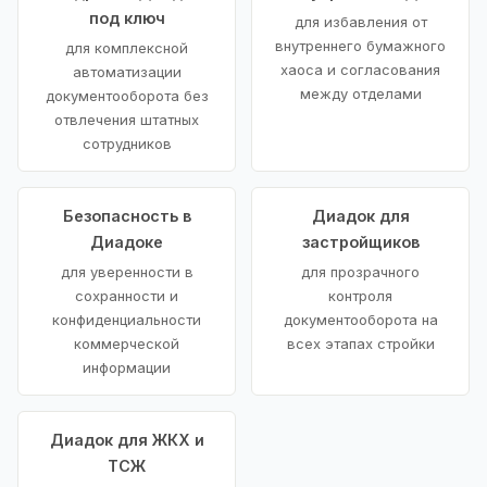
под ключ
для избавления от
внутреннего бумажного
для комплексной
хаоса и согласования
автоматизации
между отделами
документооборота без
отвлечения штатных
сотрудников
Безопасность в
Диадок для
Диадоке
застройщиков
для уверенности в
для прозрачного
сохранности и
контроля
конфиденциальности
документооборота на
коммерческой
всех этапах стройки
информации
Диадок для ЖКХ и
ТСЖ