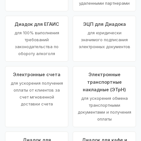
удаленными партнерами
Диадок для ЕГАИС
ЭЦП для Диадока
для 100% выполнения
для юридически
требований
значимого подписания
законодательства по
электронных документов
обороту алкоголя
Электронные счета
Электронные
транспортные
для ускорения получения
накладные (ЭТрН)
оплаты от клиентов за
счет мгновенной
для ускорения обмена
доставки счета
транспортными
документами и получения
оплаты
Диадок для
Диадок для кафе и