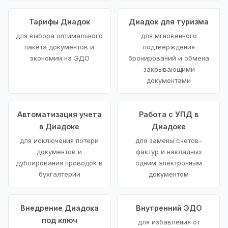
Тарифы Диадок
Диадок для туризма
для выбора оптимального
для мгновенного
пакета документов и
подтверждения
экономии на ЭДО
бронирований и обмена
закрывающими
документами
Автоматизация учета
Работа с УПД в
в Диадоке
Диадоке
для исключения потери
для замены счетов-
документов и
фактур и накладных
дублирования проводок в
одним электронным
бухгалтерии
документом
Внедрение Диадока
Внутренний ЭДО
под ключ
для избавления от