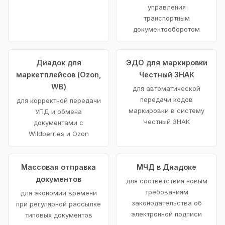
управления
транспортным
документооборотом
Диадок для
ЭДО для маркировки
маркетплейсов (Ozon,
Честный ЗНАК
WB)
для автоматической
передачи кодов
для корректной передачи
маркировки в систему
УПД и обмена
Честный ЗНАК
документами с
Wildberries и Ozon
Массовая отправка
МЧД в Диадоке
документов
для соответствия новым
требованиям
для экономии времени
законодательства об
при регулярной рассылке
электронной подписи
типовых документов