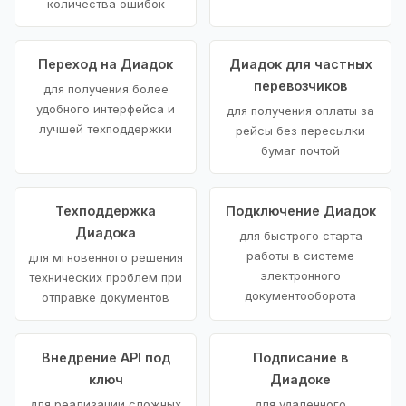
количества ошибок
Переход на Диадок
Диадок для частных
перевозчиков
для получения более
удобного интерфейса и
для получения оплаты за
лучшей техподдержки
рейсы без пересылки
бумаг почтой
Техподдержка
Подключение Диадок
Диадока
для быстрого старта
работы в системе
для мгновенного решения
электронного
технических проблем при
документооборота
отправке документов
Внедрение API под
Подписание в
ключ
Диадоке
для реализации сложных
для удаленного