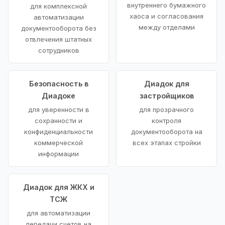
внутреннего бумажного
для комплексной
хаоса и согласования
автоматизации
между отделами
документооборота без
отвлечения штатных
сотрудников
Безопасность в
Диадок для
Диадоке
застройщиков
для уверенности в
для прозрачного
сохранности и
контроля
конфиденциальности
документооборота на
коммерческой
всех этапах стройки
информации
Диадок для ЖКХ и
ТСЖ
для автоматизации
передачи счетов на