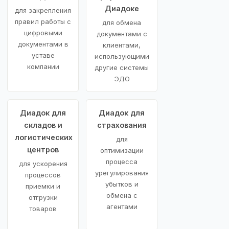
Диадоке
для закрепления
правил работы с
для обмена
цифровыми
документами с
документами в
клиентами,
уставе
использующими
компании
другие системы
ЭДО
Диадок для
Диадок для
складов и
страхования
логистических
для
центров
оптимизации
процесса
для ускорения
урегулирования
процессов
убытков и
приемки и
обмена с
отгрузки
агентами
товаров