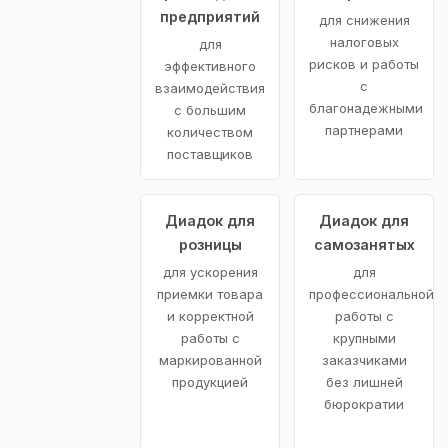
предприятий
для снижения
налоговых
для
рисков и работы
эффективного
с
взаимодействия
благонадежными
с большим
партнерами
количеством
поставщиков
Диадок для
Диадок для
розницы
самозанятых
для ускорения
для
приемки товара
профессиональной
и корректной
работы с
работы с
крупными
маркированной
заказчиками
продукцией
без лишней
бюрократии