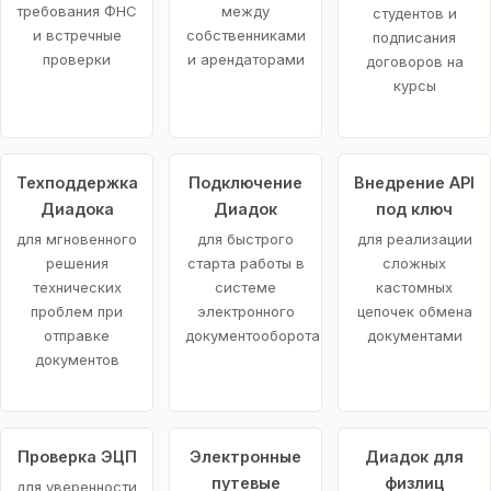
требования ФНС
между
студентов и
и встречные
собственниками
подписания
проверки
и арендаторами
договоров на
курсы
Техподдержка
Подключение
Внедрение API
Диадока
Диадок
под ключ
для мгновенного
для быстрого
для реализации
решения
старта работы в
сложных
технических
системе
кастомных
проблем при
электронного
цепочек обмена
отправке
документооборота
документами
документов
Проверка ЭЦП
Электронные
Диадок для
путевые
физлиц
для уверенности