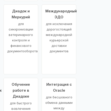
Диадок и
Международный
Меркурий
ЭДО
для
для исключения
синхронизации
дорогостоящей
ветеринарного
международной
контроля и
курьерской
финансового
доставки
документооборота
документов
Обучение
Интеграция с
х
работе в
Oracle
Диадоке
для бесшовного
обмена данными
для быстрого
между
вовлечения