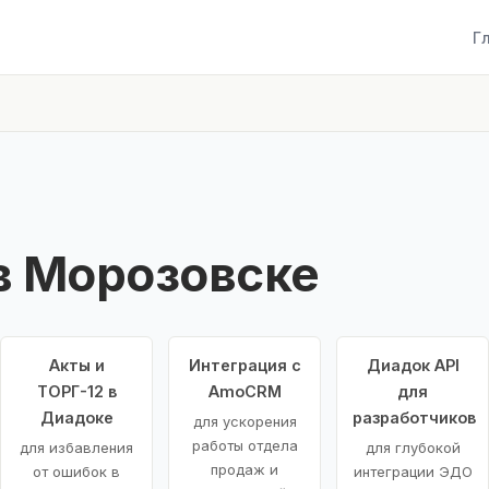
Г
в Морозовске
Акты и
Интеграция с
Диадок API
ТОРГ-12 в
AmoCRM
для
Диадоке
разработчиков
для ускорения
работы отдела
для избавления
для глубокой
продаж и
от ошибок в
интеграции ЭДО