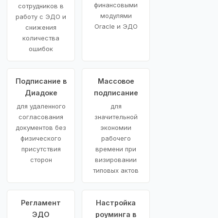
финансовыми
сотрудников в
модулями
работу с ЭДО и
Oracle и ЭДО
снижения
количества
ошибок
Подписание в
Массовое
Диадоке
подписание
для удаленного
для
согласования
значительной
документов без
экономии
физического
рабочего
присутствия
времени при
сторон
визировании
типовых актов
Регламент
Настройка
ЭДО
роуминга в