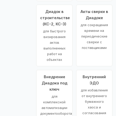
Диадок в
Акты сверки в
строительстве
Диадоке
(КС-2, КС-3)
для сокращения
времени на
для быстрого
периодические
визирования
сверки с
актов
поставщиками
выполненных
работ на
объектах
Внедрение
Внутренний
Диадока под
ЭДО
ключ
для избавления
от внутреннего
для
бумажного
комплексной
хаоса и
автоматизации
согласования
документооборота