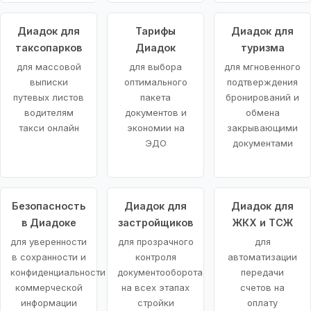
Диадок для
Тарифы
Диадок для
таксопарков
Диадок
туризма
для массовой
для выбора
для мгновенного
выписки
оптимального
подтверждения
путевых листов
пакета
бронирований и
водителям
документов и
обмена
такси онлайн
экономии на
закрывающими
ЭДО
документами
Безопасность
Диадок для
Диадок для
в Диадоке
застройщиков
ЖКХ и ТСЖ
для уверенности
для прозрачного
для
в сохранности и
контроля
автоматизации
конфиденциальности
документооборота
передачи
коммерческой
на всех этапах
счетов на
информации
стройки
оплату