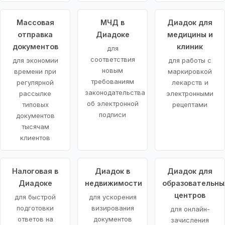
Массовая
МЧД в
Диадок для
отправка
Диадоке
медицины и
документов
клиник
для
соответствия
для экономии
для работы с
новым
времени при
маркировкой
требованиям
регулярной
лекарств и
законодательства
рассылке
электронными
об электронной
типовых
рецептами
подписи
документов
тысячам
клиентов
Налоговая в
Диадок в
Диадок для
Диадоке
недвижимости
образовательны
центров
для быстрой
для ускорения
подготовки
визирования
для онлайн-
ответов на
документов
зачисления