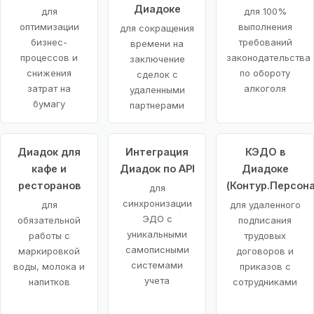
Диадоке
для
для 100%
оптимизации
выполнения
для сокращения
бизнес-
требований
времени на
процессов и
законодательства
заключение
снижения
по обороту
сделок с
затрат на
алкоголя
удаленными
бумагу
партнерами
Диадок для
Интеграция
КЭДО в
кафе и
Диадок по API
Диадоке
ресторанов
(Контур.Персона
для
синхронизации
для
для удаленного
ЭДО с
обязательной
подписания
уникальными
работы с
трудовых
самописными
маркировкой
договоров и
системами
воды, молока и
приказов с
учета
напитков
сотрудниками