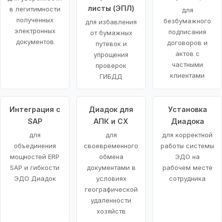
листы (ЭПЛ)
в легитимности
для
полученных
безбумажного
для избавления
электронных
подписания
от бумажных
документов
договоров и
путевок и
актов с
упрощения
частными
проверок
клиентами
ГИБДД
Интеграция с
Диадок для
Установка
SAP
АПК и СХ
Диадока
для
для
для корректной
объединения
своевременного
работы системы
мощностей ERP
обмена
ЭДО на
SAP и гибкости
документами в
рабочем месте
ЭДО Диадок
условиях
сотрудника
географической
удаленности
хозяйств