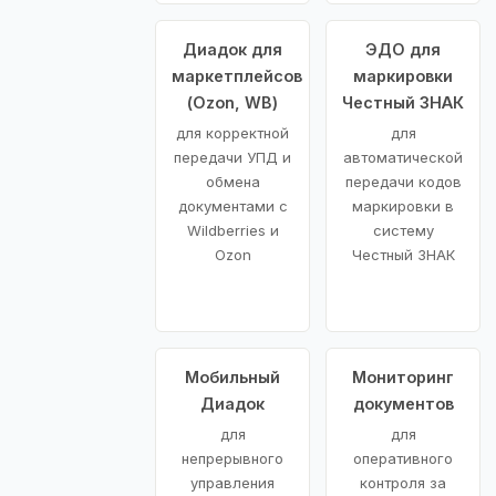
Диадок для
ЭДО для
маркетплейсов
маркировки
(Ozon, WB)
Честный ЗНАК
для корректной
для
передачи УПД и
автоматической
обмена
передачи кодов
документами с
маркировки в
Wildberries и
систему
Ozon
Честный ЗНАК
Мобильный
Мониторинг
Диадок
документов
для
для
непрерывного
оперативного
управления
контроля за