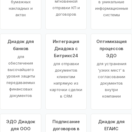
мгновенной
бумажных
в уникальные
отправки КП и
накладных и
информационные
договоров
актах
системы
Диадок для
Интеграция
Оптимизация
банков
Диадока с
процессов
Битрикс24
ЭДО
для
обеспечения
для отправки
для устранения
высочайшего
документов
'узких мест' в
уровня защиты
клиентам
согласовании
передаваемых
напрямую из
документов
финансовых
карточки сделки
внутри
документов
в CRM
компании
ЭДО Диадок
Подписание
Диадок для
для ООО
договоров в
ЕГАИС