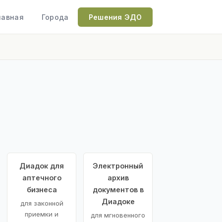
лавная
Города
Решения ЭДО
Диадок для
Электронный
аптечного
архив
бизнеса
документов в
Диадоке
для законной
приемки и
для мгновенного