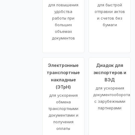
для повышения
для быстрой
удобства
отправки актов
работы при
и счетов без
больших
бумаги
объемах
документов
Электронные
Диадок для
транспортные
экспортеров и
накладные
ВЭД
(ЭТрН)
для ускорения
документооборота
для ускорения
с зарубежными
обмена
партнерами
транспортными
документами и
получения
оплаты