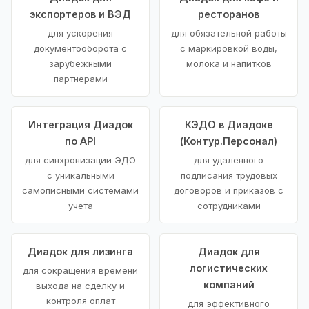
экспортеров и ВЭД
ресторанов
для ускорения
для обязательной работы
документооборота с
с маркировкой воды,
зарубежными
молока и напитков
партнерами
Интеграция Диадок
КЭДО в Диадоке
по API
(Контур.Персонал)
для синхронизации ЭДО
для удаленного
с уникальными
подписания трудовых
самописными системами
договоров и приказов с
учета
сотрудниками
Диадок для лизинга
Диадок для
логистических
для сокращения времени
компаний
выхода на сделку и
контроля оплат
для эффективного