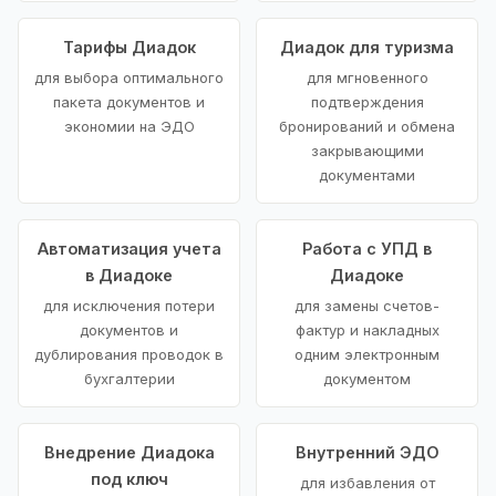
Тарифы Диадок
Диадок для туризма
для выбора оптимального
для мгновенного
пакета документов и
подтверждения
экономии на ЭДО
бронирований и обмена
закрывающими
документами
Автоматизация учета
Работа с УПД в
в Диадоке
Диадоке
для исключения потери
для замены счетов-
документов и
фактур и накладных
дублирования проводок в
одним электронным
бухгалтерии
документом
Внедрение Диадока
Внутренний ЭДО
под ключ
для избавления от