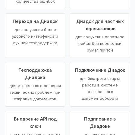
количества ошибок
Переход на Диадок
Диадок для частных
перевозчиков
для получения более
удобного интерфейса и
для получения оплаты за
лучшей техподдержки
рейсы без пересылки
бумаг почтой
Техподдержка
Подключение Диадок
Диадока
для быстрого старта
работы в системе
для мгновенного решения
электронного
технических проблем при
документооборота
отправке документов
Внедрение API под
Подписание в
ключ
Диадоке
для реализации сложных
для удаленного