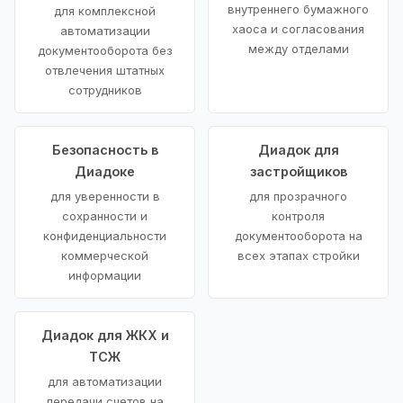
внутреннего бумажного
для комплексной
хаоса и согласования
автоматизации
между отделами
документооборота без
отвлечения штатных
сотрудников
Безопасность в
Диадок для
Диадоке
застройщиков
для уверенности в
для прозрачного
сохранности и
контроля
конфиденциальности
документооборота на
коммерческой
всех этапах стройки
информации
Диадок для ЖКХ и
ТСЖ
для автоматизации
передачи счетов на