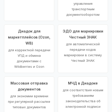
управления
транспортным
документооборотом
Диадок для
ЭДО для маркировки
маркетплейсов (Ozon,
Честный ЗНАК
WB)
для автоматической
передачи кодов
для корректной передачи
маркировки в систему
УПД и обмена
Честный ЗНАК
документами с
Wildberries и Ozon
Массовая отправка
МЧД в Диадоке
документов
для соответствия новым
требованиям
для экономии времени
законодательства об
при регулярной рассылке
электронной подписи
типовых документов