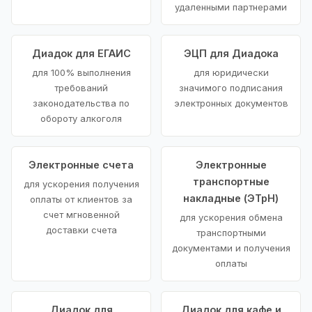
удаленными партнерами
Диадок для ЕГАИС
ЭЦП для Диадока
для 100% выполнения
для юридически
требований
значимого подписания
законодательства по
электронных документов
обороту алкоголя
Электронные счета
Электронные
транспортные
для ускорения получения
накладные (ЭТрН)
оплаты от клиентов за
счет мгновенной
для ускорения обмена
доставки счета
транспортными
документами и получения
оплаты
Диадок для
Диадок для кафе и