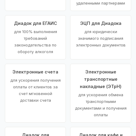
удаленными партнерами
Диадок для ЕГАИС
ЭЦП для Диадока
для 100% выполнения
для юридически
требований
значимого подписания
законодательства по
электронных документов
обороту алкоголя
Электронные счета
Электронные
транспортные
для ускорения получения
накладные (ЭТрН)
оплаты от клиентов за
счет мгновенной
для ускорения обмена
доставки счета
транспортными
документами и получения
оплаты
Диадок для
Диадок для кафе и