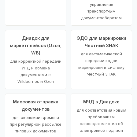
управления
транспортным
документооборотом
Диадок для
ЭДО для маркировки
маркетплейсов (Ozon,
Честный ЗНАК
WB)
для автоматической
передачи кодов
для корректной передачи
маркировки в систему
УПД и обмена
Честный ЗНАК
документами с
Wildberries и Ozon
Массовая отправка
МЧД в Диадоке
документов
для соответствия новым
требованиям
для экономии времени
законодательства об
при регулярной рассылке
электронной подписи
типовых документов