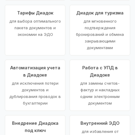
Тарифы Диадок
Диадок для туризма
для выбора оптимального
для мгновенного
пакета документов и
подтверждения
экономии на ЭДО
бронирований и обмена
закрывающими
документами
Автоматизация учета
Работа с УПД в
в Диадоке
Диадоке
для исключения потери
для замены счетов-
документов и
фактур и накладных
дублирования проводок в
одним электронным
бухгалтерии
документом
Внедрение Диадока
Внутренний ЭДО
под ключ
для избавления от