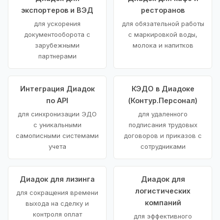
экспортеров и ВЭД
ресторанов
для ускорения
для обязательной работы
документооборота с
с маркировкой воды,
зарубежными
молока и напитков
партнерами
Интеграция Диадок
КЭДО в Диадоке
по API
(Контур.Персонал)
для синхронизации ЭДО
для удаленного
с уникальными
подписания трудовых
самописными системами
договоров и приказов с
учета
сотрудниками
Диадок для лизинга
Диадок для
логистических
для сокращения времени
компаний
выхода на сделку и
контроля оплат
для эффективного