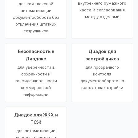
внутреннего бумажного
для комплексной
хаоса и согласования
автоматизации
между отделами
документооборота без
отвлечения штатных
сотрудников
Безопасность в
Диадок для
Диадоке
застройщиков
для уверенности в
для прозрачного
сохранности и
контроля
конфиденциальности
документооборота на
коммерческой
всех этапах стройки
информации
Диадок для ЖКХ и
ТСЖ
для автоматизации
передачи счетов на