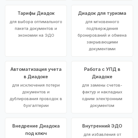
Тарифы Диадок
Диадок для туризма
для выбора оптимального
для мгновенного
пакета документов и
подтверждения
экономии на ЭДО
бронирований и обмена
закрывающими
документами
Автоматизация учета
Работа с УПД в
в Диадоке
Диадоке
для исключения потери
для замены счетов-
документов и
фактур и накладных
дублирования проводок в
одним электронным
бухгалтерии
документом
Внедрение Диадока
Внутренний ЭДО
под ключ
для избавления от