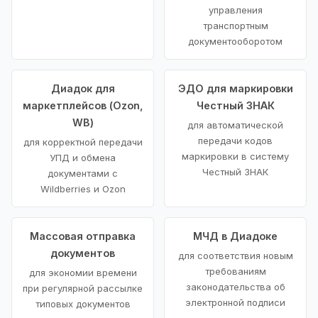
управления
транспортным
документооборотом
Диадок для
ЭДО для маркировки
маркетплейсов (Ozon,
Честный ЗНАК
WB)
для автоматической
передачи кодов
для корректной передачи
маркировки в систему
УПД и обмена
Честный ЗНАК
документами с
Wildberries и Ozon
Массовая отправка
МЧД в Диадоке
документов
для соответствия новым
требованиям
для экономии времени
законодательства об
при регулярной рассылке
электронной подписи
типовых документов