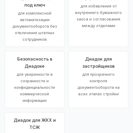
под ключ
для избавления от
внутреннего бумажного
для комплексной
хаоса и согласования
автоматизации
между отделами
документооборота без
отвлечения штатных
сотрудников
Безопасность в
Диадок для
Диадоке
застройщиков
для уверенности в
для прозрачного
сохранности и
контроля
конфиденциальности
документооборота на
коммерческой
всех этапах стройки
информации
Диадок для ЖКХ и
ТСЖ