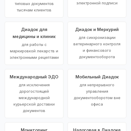
электронной подписи
типовых документов
тысячам клиентов
Диадок для
Диадок и Меркурий
медицины и клиник
для синхронизации
ветеринарного контроля
для работы с
и финансового
маркировкой лекарств и
документооборота
электронными рецептами
Международный ЭДО
Мобильный Диадок
для исключения
для непрерывного
дорогостоящей
управления
международной
документооборотом вне
курьерской доставки
офиса
документов
Мониторинг
Налоговая в Диадоке