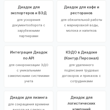
Диадок для
Диадок для кафе и
экспортеров и ВЭД
ресторанов
для ускорения
для обязательной работы
документооборота с
с маркировкой воды,
зарубежными
молока и напитков
партнерами
Интеграция Диадок
КЭДО в Диадоке
по API
(Контур.Персонал)
для синхронизации ЭДО
для удаленного
с уникальными
подписания трудовых
самописными системами
договоров и приказов с
учета
сотрудниками
Диадок для лизинга
Диадок для
логистических
для сокращения времени
компаний
выхода на сделку и