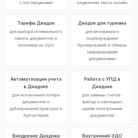
с поставщиками
водителям такси онлайн
Тарифы Диадок
Диадок для туризма
для выбора оптимального
для мгновенного
пакета документов и
подтверждения
экономии на ЭДО
бронирований и обмена
закрывающими
документами
Автоматизация учета
Работа с УПД в
в Диадоке
Диадоке
для исключения потери
для замены счетов-
документов и
фактур и накладных
дублирования проводок в
одним электронным
бухгалтерии
документом
Внедрение Диадока
Внутренний ЭДО