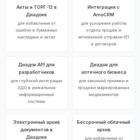
Акты и ТОРГ-12 в
Интеграция с
Диадоке
AmoCRM
для избавления от
для ускорения работы
ошибок в бумажных
отдела продаж и
накладных и актах
мгновенной отправки КП
и договоров
Диадок API для
Диадок для
разработчиков
аптечного бизнеса
для глубокой интеграции
для законной приемки и
ЭДО в уникальные
продажи маркированных
информационные
медикаментов
системы
Электронный архив
Бессрочный облачный
документов в
архив
Диадоке
для избавления от