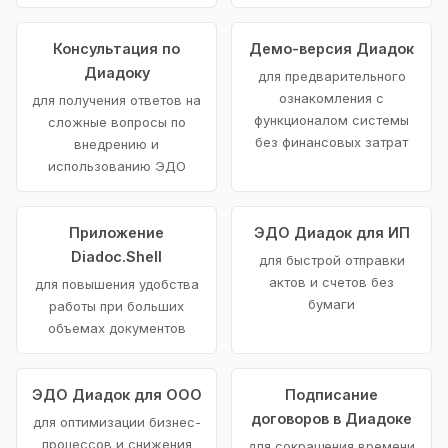
Консультация по
Демо-версия Диадок
Диадоку
для предварительного
ознакомления с
для получения ответов на
функционалом системы
сложные вопросы по
без финансовых затрат
внедрению и
использованию ЭДО
Приложение
ЭДО Диадок для ИП
Diadoc.Shell
для быстрой отправки
актов и счетов без
для повышения удобства
бумаги
работы при больших
объемах документов
ЭДО Диадок для ООО
Подписание
договоров в Диадоке
для оптимизации бизнес-
процессов и снижения
для сокращения времени