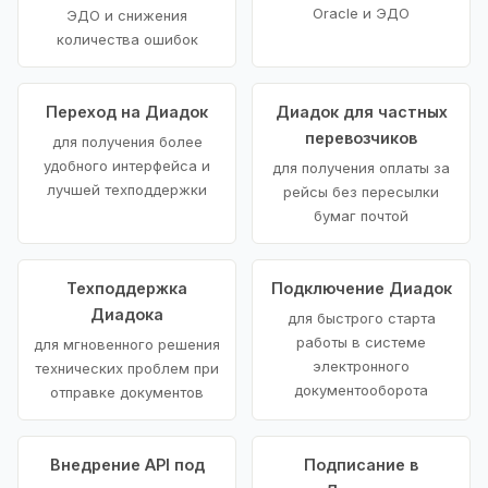
Oracle и ЭДО
ЭДО и снижения
количества ошибок
Переход на Диадок
Диадок для частных
перевозчиков
для получения более
удобного интерфейса и
для получения оплаты за
лучшей техподдержки
рейсы без пересылки
бумаг почтой
Техподдержка
Подключение Диадок
Диадока
для быстрого старта
работы в системе
для мгновенного решения
электронного
технических проблем при
документооборота
отправке документов
Внедрение API под
Подписание в