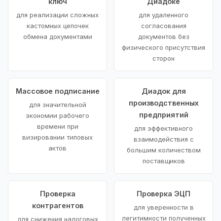
ключ
Диадоке
для реализации сложных
для удаленного
кастомных цепочек
согласования
обмена документами
документов без
физического присутствия
сторон
Массовое подписание
Диадок для
производственных
для значительной
предприятий
экономии рабочего
времени при
для эффективного
визировании типовых
взаимодействия с
актов
большим количеством
поставщиков
Проверка
Проверка ЭЦП
контрагентов
для уверенности в
легитимности полученных
для снижения налоговых