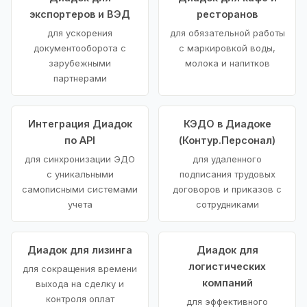
экспортеров и ВЭД
ресторанов
для ускорения
для обязательной работы
документооборота с
с маркировкой воды,
зарубежными
молока и напитков
партнерами
Интеграция Диадок
КЭДО в Диадоке
по API
(Контур.Персонал)
для синхронизации ЭДО
для удаленного
с уникальными
подписания трудовых
самописными системами
договоров и приказов с
учета
сотрудниками
Диадок для лизинга
Диадок для
логистических
для сокращения времени
компаний
выхода на сделку и
контроля оплат
для эффективного