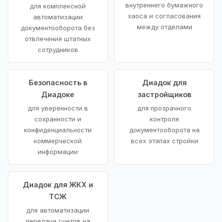
внутреннего бумажного
для комплексной
хаоса и согласования
автоматизации
между отделами
документооборота без
отвлечения штатных
сотрудников
Безопасность в
Диадок для
Диадоке
застройщиков
для уверенности в
для прозрачного
сохранности и
контроля
конфиденциальности
документооборота на
коммерческой
всех этапах стройки
информации
Диадок для ЖКХ и
ТСЖ
для автоматизации
передачи счетов на