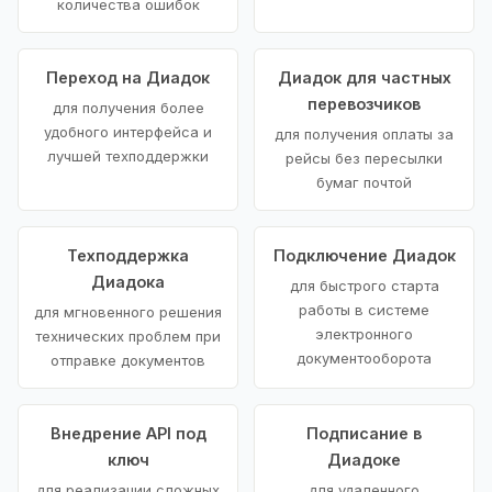
количества ошибок
Переход на Диадок
Диадок для частных
перевозчиков
для получения более
удобного интерфейса и
для получения оплаты за
лучшей техподдержки
рейсы без пересылки
бумаг почтой
Техподдержка
Подключение Диадок
Диадока
для быстрого старта
работы в системе
для мгновенного решения
электронного
технических проблем при
документооборота
отправке документов
Внедрение API под
Подписание в
ключ
Диадоке
для реализации сложных
для удаленного