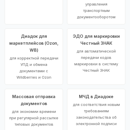
управления
транспортным
документооборотом
Диадок для
ЭДО для маркировки
маркетплейсов (Ozon,
Честный ЗНАК
WB)
для автоматической
передачи кодов
для корректной передачи
маркировки в систему
УПД и обмена
Честный ЗНАК
документами с
Wildberries и Ozon
Массовая отправка
МЧД в Диадоке
документов
для соответствия новым
требованиям
для экономии времени
законодательства об
при регулярной рассылке
электронной подписи
типовых документов