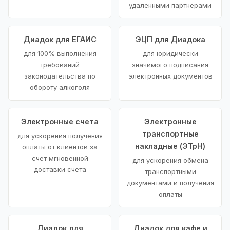
удаленными партнерами
Диадок для ЕГАИС
ЭЦП для Диадока
для 100% выполнения
для юридически
требований
значимого подписания
законодательства по
электронных документов
обороту алкоголя
Электронные счета
Электронные
транспортные
для ускорения получения
накладные (ЭТрН)
оплаты от клиентов за
счет мгновенной
для ускорения обмена
доставки счета
транспортными
документами и получения
оплаты
Диадок для
Диадок для кафе и