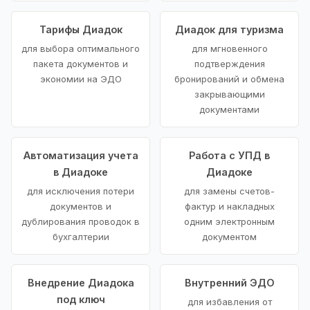
Тарифы Диадок
Диадок для туризма
для выбора оптимального
для мгновенного
пакета документов и
подтверждения
экономии на ЭДО
бронирований и обмена
закрывающими
документами
Автоматизация учета
Работа с УПД в
в Диадоке
Диадоке
для исключения потери
для замены счетов-
документов и
фактур и накладных
дублирования проводок в
одним электронным
бухгалтерии
документом
Внедрение Диадока
Внутренний ЭДО
под ключ
для избавления от