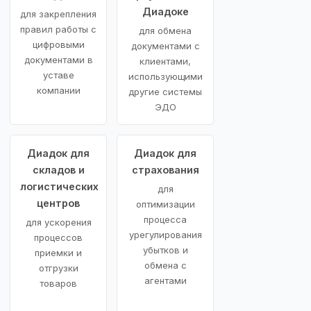
Диадоке
для закрепления
правил работы с
для обмена
цифровыми
документами с
документами в
клиентами,
уставе
использующими
компании
другие системы
ЭДО
Диадок для
Диадок для
складов и
страхования
логистических
для
центров
оптимизации
процесса
для ускорения
урегулирования
процессов
убытков и
приемки и
обмена с
отгрузки
агентами
товаров