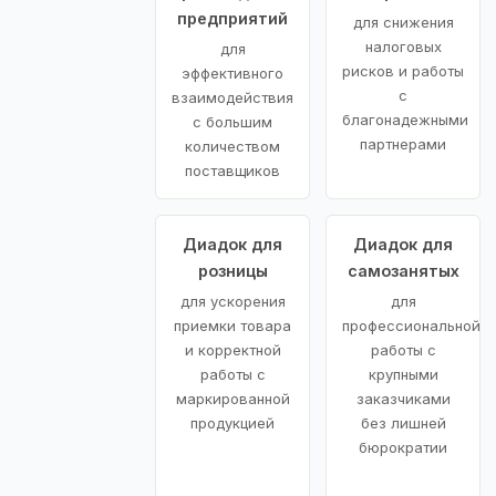
предприятий
для снижения
налоговых
для
рисков и работы
эффективного
с
взаимодействия
благонадежными
с большим
партнерами
количеством
поставщиков
Диадок для
Диадок для
розницы
самозанятых
для ускорения
для
приемки товара
профессиональной
и корректной
работы с
работы с
крупными
маркированной
заказчиками
продукцией
без лишней
бюрократии