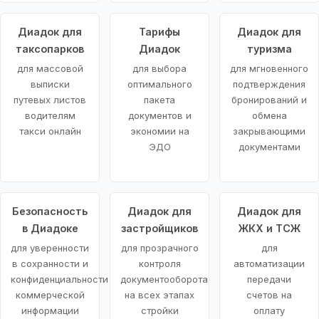
Диадок для
Тарифы
Диадок для
таксопарков
Диадок
туризма
для массовой
для выбора
для мгновенного
выписки
оптимального
подтверждения
путевых листов
пакета
бронирований и
водителям
документов и
обмена
такси онлайн
экономии на
закрывающими
ЭДО
документами
Безопасность
Диадок для
Диадок для
в Диадоке
застройщиков
ЖКХ и ТСЖ
для уверенности
для прозрачного
для
в сохранности и
контроля
автоматизации
конфиденциальности
документооборота
передачи
коммерческой
на всех этапах
счетов на
информации
стройки
оплату