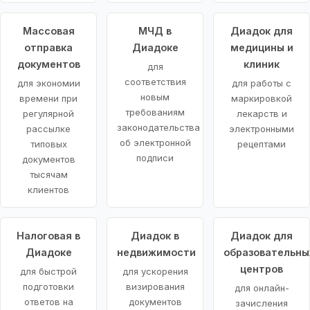
Массовая
МЧД в
Диадок для
отправка
Диадоке
медицины и
документов
клиник
для
соответствия
для экономии
для работы с
новым
времени при
маркировкой
требованиям
регулярной
лекарств и
законодательства
рассылке
электронными
об электронной
типовых
рецептами
подписи
документов
тысячам
клиентов
Налоговая в
Диадок в
Диадок для
Диадоке
недвижимости
образовательны
центров
для быстрой
для ускорения
подготовки
визирования
для онлайн-
ответов на
документов
зачисления