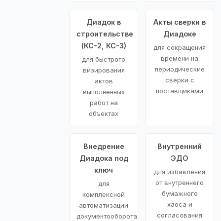
Диадок в
Акты сверки в
строительстве
Диадоке
(КС-2, КС-3)
для сокращения
времени на
для быстрого
периодические
визирования
сверки с
актов
поставщиками
выполненных
работ на
объектах
Внедрение
Внутренний
Диадока под
ЭДО
ключ
для избавления
от внутреннего
для
бумажного
комплексной
хаоса и
автоматизации
согласования
документооборота