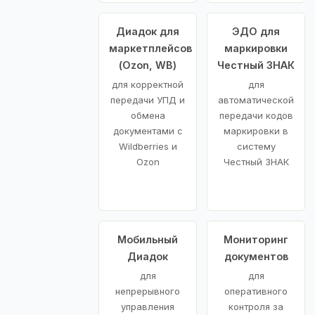
Диадок для
ЭДО для
маркетплейсов
маркировки
(Ozon, WB)
Честный ЗНАК
для корректной
для
передачи УПД и
автоматической
обмена
передачи кодов
документами с
маркировки в
Wildberries и
систему
Ozon
Честный ЗНАК
Мобильный
Мониторинг
Диадок
документов
для
для
непрерывного
оперативного
управления
контроля за