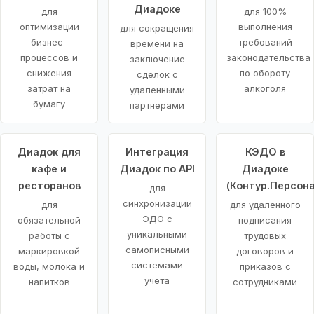
Диадоке
для
для 100%
оптимизации
выполнения
для сокращения
бизнес-
требований
времени на
процессов и
законодательства
заключение
снижения
по обороту
сделок с
затрат на
алкоголя
удаленными
бумагу
партнерами
Диадок для
Интеграция
КЭДО в
кафе и
Диадок по API
Диадоке
ресторанов
(Контур.Персона
для
синхронизации
для
для удаленного
ЭДО с
обязательной
подписания
уникальными
работы с
трудовых
самописными
маркировкой
договоров и
системами
воды, молока и
приказов с
учета
напитков
сотрудниками