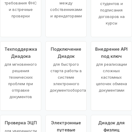
требования ФНС
между
студентов и
и встречные
собственниками
подписания
проверки
и арендаторами
договоров на
курсы
Техподдержка
Подключение
Внедрение API
Диадока
Диадок
под ключ
для мгновенного
для быстрого
для реализации
решения
старта работы в
сложных
технических
системе
кастомных
проблем при
электронного
цепочек обмена
отправке
документооборота
документами
документов
Проверка ЭЦП
Электронные
Диадок для
путевые
физлиц
для уверенности