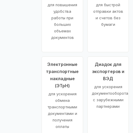
для повышения
для быстрой
удобства
отправки актов
работы при
и счетов без
больших
бумаги
объемах
документов
Электронные
Диадок для
транспортные
экспортеров и
накладные
ВЭД
(ЭТрН)
для ускорения
документооборота
для ускорения
с зарубежными
обмена
партнерами
транспортными
документами и
получения
оплаты