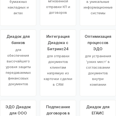
мгновенной
бумажных
в уникальные
отправки КП и
накладных и
информационные
договоров
актах
системы
Диадок для
Интеграция
Оптимизация
банков
Диадока с
процессов
Битрикс24
ЭДО
для
обеспечения
для отправки
для устранения
высочайшего
документов
'узких мест' в
уровня защиты
клиентам
согласовании
передаваемых
напрямую из
документов
финансовых
карточки сделки
внутри
документов
в CRM
компании
ЭДО Диадок
Подписание
Диадок для
для ООО
договоров в
ЕГАИС