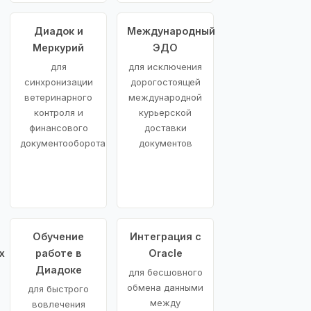
Диадок и
Международный
Меркурий
ЭДО
для
для исключения
синхронизации
дорогостоящей
ветеринарного
международной
контроля и
курьерской
финансового
доставки
документооборота
документов
Обучение
Интеграция с
х
работе в
Oracle
Диадоке
для бесшовного
обмена данными
для быстрого
между
вовлечения