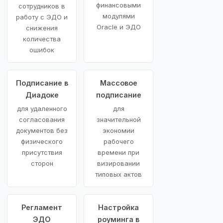
финансовыми
сотрудников в
модулями
работу с ЭДО и
Oracle и ЭДО
снижения
количества
ошибок
Подписание в
Массовое
Диадоке
подписание
для удаленного
для
согласования
значительной
документов без
экономии
физического
рабочего
присутствия
времени при
сторон
визировании
типовых актов
Регламент
Настройка
ЭДО
роуминга в