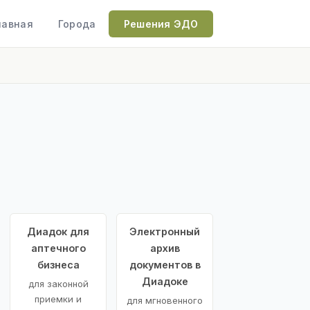
лавная
Города
Решения ЭДО
Диадок для
Электронный
аптечного
архив
бизнеса
документов в
Диадоке
для законной
приемки и
для мгновенного