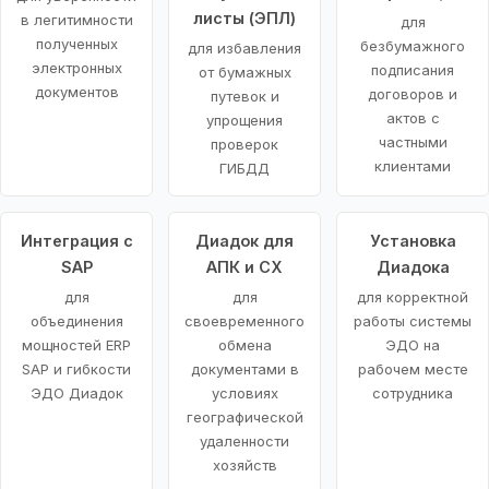
листы (ЭПЛ)
в легитимности
для
полученных
безбумажного
для избавления
электронных
подписания
от бумажных
документов
договоров и
путевок и
актов с
упрощения
частными
проверок
клиентами
ГИБДД
Интеграция с
Диадок для
Установка
SAP
АПК и СХ
Диадока
для
для
для корректной
объединения
своевременного
работы системы
мощностей ERP
обмена
ЭДО на
SAP и гибкости
документами в
рабочем месте
ЭДО Диадок
условиях
сотрудника
географической
удаленности
хозяйств