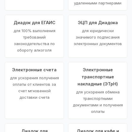
удаленными партнерами
Диадок для ЕГАИС
ЭЦП для Диадока
для 100% выполнения
для юридически
требований
значимого подписания
законодательства по
электронных документов
обороту алкоголя
Электронные счета
Электронные
транспортные
для ускорения получения
накладные (ЭТрН)
оплаты от клиентов за
счет мгновенной
для ускорения обмена
доставки счета
транспортными
документами и получения
оплаты
Диадок для
Диадок для кафе и