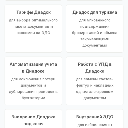
Тарифы Диадок
Диадок для туризма
для выбора оптимального
для мгновенного
пакета документов и
подтверждения
экономии на ЭДО
бронирований и обмена
закрывающими
документами
Автоматизация учета
Работа с УПД в
в Диадоке
Диадоке
для исключения потери
для замены счетов-
документов и
фактур и накладных
дублирования проводок в
одним электронным
бухгалтерии
документом
Внедрение Диадока
Внутренний ЭДО
под ключ
для избавления от