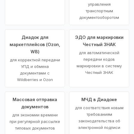
управления
транспортным
документооборотом
Диадок для
ЭДО для маркировки
маркетплейсов (Ozon,
Честный ЗНАК
WB)
для автоматической
передачи кодов
для корректной передачи
маркировки в систему
УПД и обмена
Честный ЗНАК
документами с
Wildberries и Ozon
Массовая отправка
МЧД в Диадоке
документов
для соответствия новым
требованиям
для экономии времени
законодательства об
при регулярной рассылке
электронной подписи
типовых документов