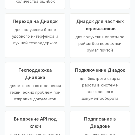
количества ошибок
Переход на Диадок
Диадок для частных
перевозчиков
для получения более
удобного интерфейса и
для получения оплаты за
лучшей техподдержки
рейсы без пересылки
бумаг почтой
Техподдержка
Подключение Диадок
Диадока
для быстрого старта
работы в системе
для мгновенного решения
электронного
технических проблем при
документооборота
отправке документов
Внедрение API под
Подписание в
ключ
Диадоке
для реализации сложных
для удаленного