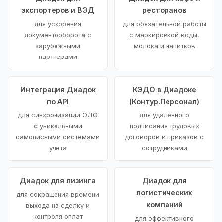
экспортеров и ВЭД
ресторанов
для ускорения
для обязательной работы
документооборота с
с маркировкой воды,
зарубежными
молока и напитков
партнерами
Интеграция Диадок
КЭДО в Диадоке
по API
(Контур.Персонал)
для синхронизации ЭДО
для удаленного
с уникальными
подписания трудовых
самописными системами
договоров и приказов с
учета
сотрудниками
Диадок для лизинга
Диадок для
логистических
для сокращения времени
компаний
выхода на сделку и
контроля оплат
для эффективного