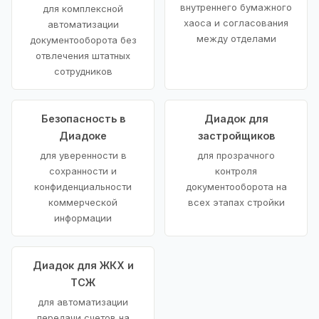
внутреннего бумажного
для комплексной
хаоса и согласования
автоматизации
между отделами
документооборота без
отвлечения штатных
сотрудников
Безопасность в
Диадок для
Диадоке
застройщиков
для уверенности в
для прозрачного
сохранности и
контроля
конфиденциальности
документооборота на
коммерческой
всех этапах стройки
информации
Диадок для ЖКХ и
ТСЖ
для автоматизации
передачи счетов на