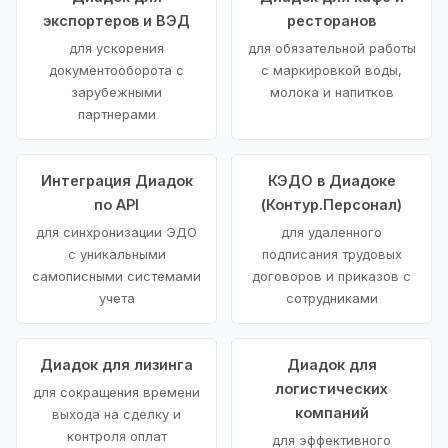
экспортеров и ВЭД
ресторанов
для ускорения
для обязательной работы
документооборота с
с маркировкой воды,
зарубежными
молока и напитков
партнерами
Интеграция Диадок
КЭДО в Диадоке
по API
(Контур.Персонал)
для синхронизации ЭДО
для удаленного
с уникальными
подписания трудовых
самописными системами
договоров и приказов с
учета
сотрудниками
Диадок для лизинга
Диадок для
логистических
для сокращения времени
компаний
выхода на сделку и
контроля оплат
для эффективного