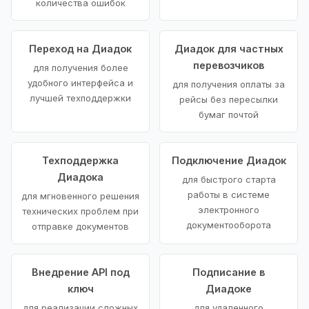
количества ошибок
Переход на Диадок
Диадок для частных
перевозчиков
для получения более
удобного интерфейса и
для получения оплаты за
лучшей техподдержки
рейсы без пересылки
бумаг почтой
Техподдержка
Подключение Диадок
Диадока
для быстрого старта
работы в системе
для мгновенного решения
электронного
технических проблем при
документооборота
отправке документов
Внедрение API под
Подписание в
ключ
Диадоке
для реализации сложных
для удаленного