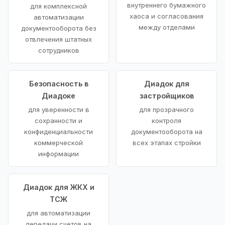
внутреннего бумажного
для комплексной
хаоса и согласования
автоматизации
между отделами
документооборота без
отвлечения штатных
сотрудников
Безопасность в
Диадок для
Диадоке
застройщиков
для уверенности в
для прозрачного
сохранности и
контроля
конфиденциальности
документооборота на
коммерческой
всех этапах стройки
информации
Диадок для ЖКХ и
ТСЖ
для автоматизации
передачи счетов на