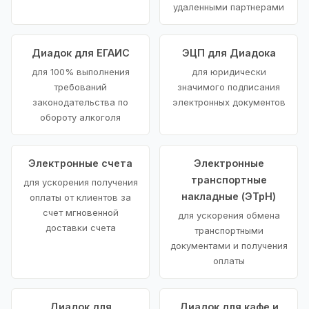
удаленными партнерами
Диадок для ЕГАИС
ЭЦП для Диадока
для 100% выполнения
для юридически
требований
значимого подписания
законодательства по
электронных документов
обороту алкоголя
Электронные счета
Электронные
транспортные
для ускорения получения
накладные (ЭТрН)
оплаты от клиентов за
счет мгновенной
для ускорения обмена
доставки счета
транспортными
документами и получения
оплаты
Диадок для
Диадок для кафе и