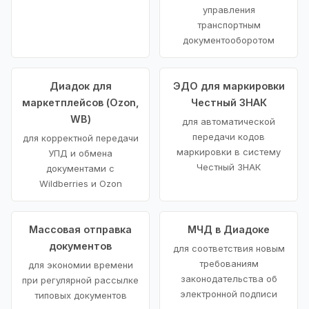
управления
транспортным
документооборотом
Диадок для
ЭДО для маркировки
маркетплейсов (Ozon,
Честный ЗНАК
WB)
для автоматической
передачи кодов
для корректной передачи
маркировки в систему
УПД и обмена
Честный ЗНАК
документами с
Wildberries и Ozon
Массовая отправка
МЧД в Диадоке
документов
для соответствия новым
требованиям
для экономии времени
законодательства об
при регулярной рассылке
электронной подписи
типовых документов