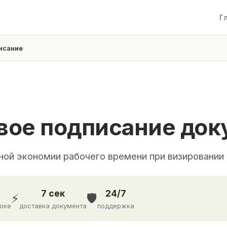
Г
исание
вое подписание док
ной экономии рабочего времени при визировании
7 сек
24/7
⚡
🛡️
доке
доставка документа
поддержка