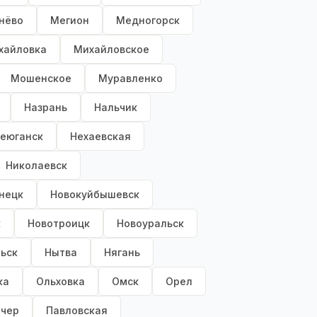
нёво
Мегион
Медногорск
хайловка
Михайловское
Мошенское
Муравленко
Назрань
Нальчик
еюганск
Нехаевская
Николаевск
нецк
Новокуйбышевск
к
Новотроицк
Новоуральск
ьск
Нытва
Нягань
ка
Ольховка
Омск
Орел
чер
Павловская