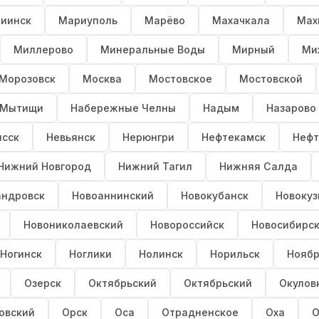
иинск
Мариуполь
Марёво
Махачкала
Мах
Миллерово
Минеральные Воды
Мирный
Ми
Морозовск
Москва
Мостовское
Мостовской
Мытищи
Набережные Челны
Надым
Назарово
сск
Невьянск
Нерюнгри
Нефтекамск
Нефт
Нижний Новгород
Нижний Тагил
Нижняя Салда
андровск
Новоаннинский
Новокубанск
Новокуз
Новониколаевский
Новороссийск
Новосибирс
Ногинск
Ноглики
Нолинск
Норильск
Ноябр
Озерск
Октябрьский
Октябрьский
Окулов
овский
Орск
Оса
Отрадненское
Оха
О