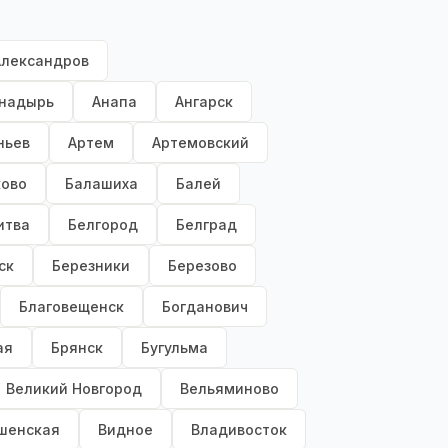
Александров
надырь
Анапа
Ангарск
ньев
Артем
Артемовский
ково
Балашиха
Балей
итва
Белгород
Белград
ск
Березники
Березово
Благовещенск
Богданович
ая
Брянск
Бугульма
Великий Новгород
Вельяминово
шенская
Видное
Владивосток