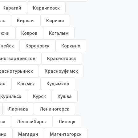
Карагай
Карачаевск
ль
Киржач
Кириши
лючи
Ковров
Когалым
опейск
Кореновск
Коркино
сногвардейское
Красногорск
раснотурьинск
Красноуфимск
ая
Крымск
Кудымкар
Курильск
Курск
Кушва
Ларнака
Лениногорск
ск
Лесосибирск
Липецк
ино
Магадан
Магнитогорск