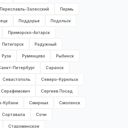
Переславль-Залесский
Пермь
сецк
Поддорье
Подольск
Приморско-Ахтарск
Пятигорск
Радужный
Руза
Румянцево
Рыбинск
Санкт-Петербург
Саранск
Севастополь
Северо-Курильск
Серафимович
Сергиев Посад
а-Кубани
Смирных
Смоленск
Сортавала
Сочи
Староминское