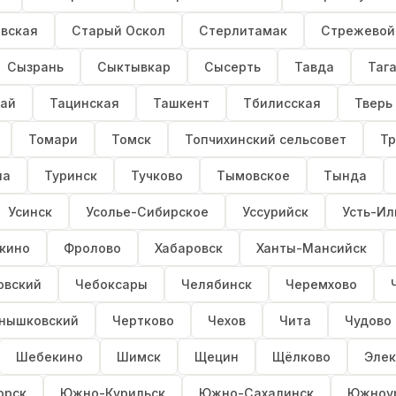
вская
Старый Оскол
Стерлитамак
Стрежевой
Сызрань
Сыктывкар
Сысерть
Тавда
Таг
кай
Тацинская
Ташкент
Тбилисская
Тверь
Томари
Томск
Топчихинский сельсовет
Тр
ла
Туринск
Тучково
Тымовское
Тында
Усинск
Усолье-Сибирское
Уссурийск
Усть-Ил
кино
Фролово
Хабаровск
Ханты-Мансийск
овский
Чебоксары
Челябинск
Черемхово
нышковский
Чертково
Чехов
Чита
Чудово
Шебекино
Шимск
Щецин
Щёлково
Элек
орск
Южно-Курильск
Южно-Сахалинск
Южноу