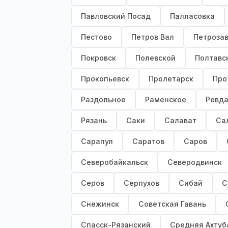
Павловский Посад
Палласовка
Пестово
Петров Вал
Петроза
Покровск
Полевской
Полтавс
Прокопьевск
Пролетарск
Про
Раздольное
Раменское
Ревд
Рязань
Саки
Салават
Са
Сарапул
Саратов
Саров
Северобайкальск
Северодвинск
Серов
Серпухов
Сибай
С
Снежинск
Советская Гавань
Спасск-Рязанский
Средняя Ахтуб