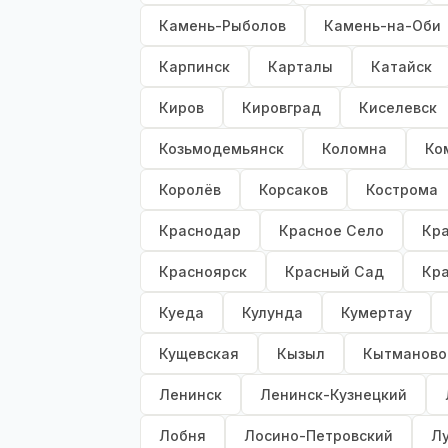
Камень-Рыболов
Камень-на-Оби
Карпинск
Карталы
Катайск
Киров
Кировград
Киселевск
Козьмодемьянск
Коломна
Ко
Королёв
Корсаков
Кострома
Краснодар
Красное Село
Кр
Красноярск
Красный Сад
Кр
Куеда
Кулунда
Кумертау
Кущевская
Кызыл
Кытманово
Ленинск
Ленинск-Кузнецкий
Лобня
Лосино-Петровский
Лу