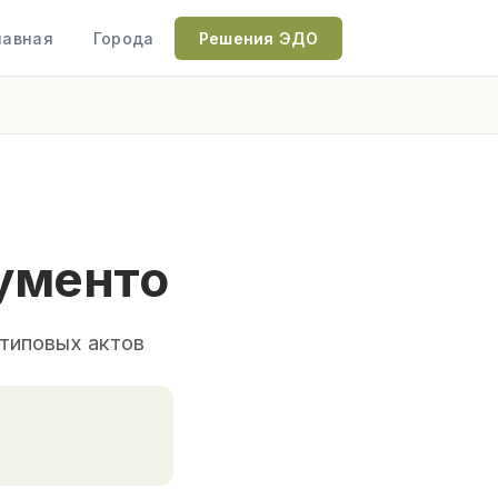
лавная
Города
Решения ЭДО
ументо
 типовых актов