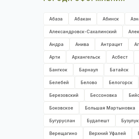
Абаза
Абакан
Абинск
Азн
Александровск-Сахалинский
Але
Андра
Анива
Антрацит
А
Арти
Архангельск
Асбест
Бангкок
Барнаул
Батайск
Белебей
Белово
Белогорск
Березовский
Бессоновка
Бий
Боковское
Большая Мартыновка
Бугуруслан
Будапешт
Бузулук
Верещагино
Верхний Уфалей