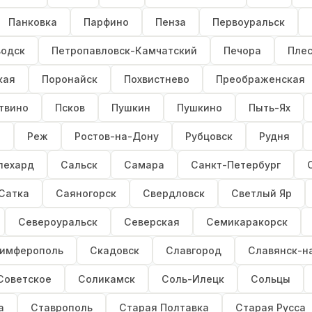
Панковка
Парфино
Пенза
Первоуральск
водск
Петропавловск-Камчатский
Печора
Пле
кая
Поронайск
Похвистнево
Преображенская
твино
Псков
Пушкин
Пушкино
Пыть-Ях
а
Реж
Ростов-на-Дону
Рубцовск
Рудня
лехард
Сальск
Самара
Санкт-Петербург
Сатка
Саяногорск
Свердловск
Светлый Яр
Североуральск
Северская
Семикаракорск
имферополь
Скадовск
Славгород
Славянск-н
Советское
Соликамск
Соль-Илецк
Сольцы
а
Ставрополь
Старая Полтавка
Старая Русса