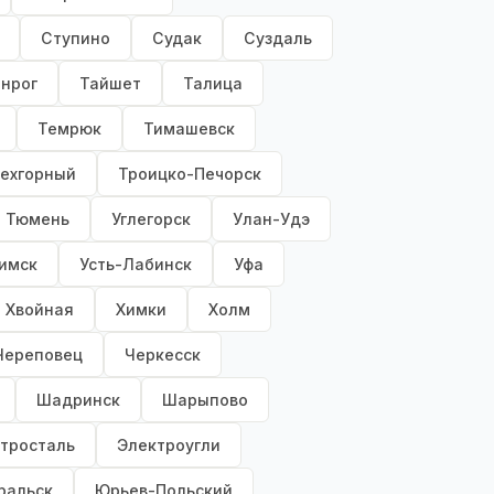
Ступино
Судак
Суздаль
анрог
Тайшет
Талица
Темрюк
Тимашевск
ехгорный
Троицко-Печорск
Тюмень
Углегорск
Улан-Удэ
имск
Усть-Лабинск
Уфа
Хвойная
Химки
Холм
Череповец
Черкесск
Шадринск
Шарыпово
тросталь
Электроугли
ральск
Юрьев-Польский