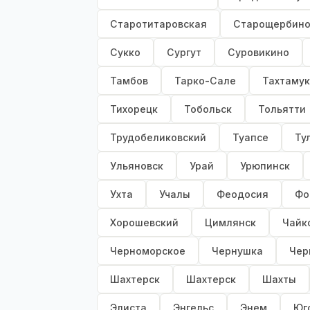
Старотитаровская
Старощербино
Сукко
Сургут
Суровикино
Тамбов
Тарко-Сале
Тахтаму
Тихорецк
Тобольск
Тольятти
Трудобеликовский
Туапсе
Ту
Ульяновск
Урай
Урюпинск
Ухта
Учалы
Феодосия
Фо
Хорошевский
Цимлянск
Чайк
Черноморское
Чернушка
Чер
Шахтерск
Шахтерск
Шахты
Элиста
Энгельс
Энем
Юг