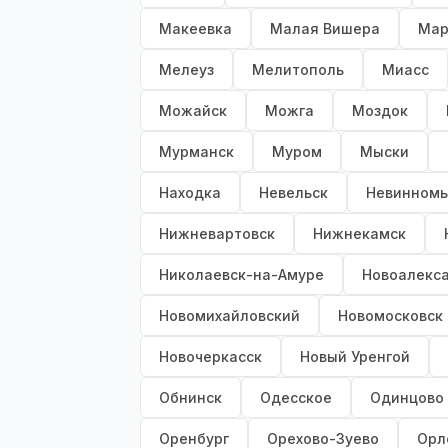
Макеевка
Малая Вишера
Мар
Мелеуз
Мелитополь
Миасс
Можайск
Можга
Моздок
Мурманск
Муром
Мыски
Находка
Невельск
Невинномы
Нижневартовск
Нижнекамск
Николаевск-на-Амуре
Новоалекс
Новомихайловский
Новомосковск
Новочеркасск
Новый Уренгой
Обнинск
Одесское
Одинцово
Оренбург
Орехово-Зуево
Орл