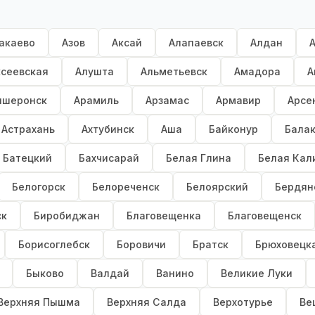
акаево
Азов
Аксай
Алапаевск
Алдан
ксеевская
Алушта
Альметьевск
Амадора
А
пшеронск
Арамиль
Арзамас
Армавир
Арсе
Астрахань
Ахтубинск
Аша
Байконур
Бала
Батецкий
Бахчисарай
Белая Глина
Белая Кал
Белогорск
Белореченск
Белоярский
Бердян
ск
Биробиджан
Благовещенка
Благовещенск
Борисоглебск
Боровичи
Братск
Брюховецк
Быково
Валдай
Ванино
Великие Луки
Верхняя Пышма
Верхняя Салда
Верхотурье
Ве