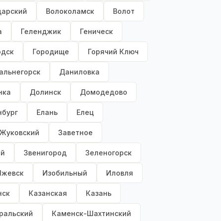
дарский
Волоколамск
Волот
а
Геленджик
Геническ
одск
Городище
Горячий Ключ
альнегорск
Даниловка
нка
Долинск
Домодедово
нбург
Елань
Елец
Жуковский
Заветное
ый
Звенигород
Зеленогорск
Ижевск
Изобильный
Иловля
нск
Казанская
Казань
ральский
Каменск-Шахтинский