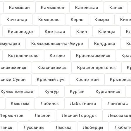
Камышин
Камышлов
Каневская
Канск
Качканар
Кемерово
Керчь
Кимры
Кине
Кисловодск
Клетская
Клин
Клинцы
К
ммунарка
Комсомольск-на-Амуре
Кондрово
К
Котельниково
Котово
Красноармейск
Кра
аснокаменск
Краснокамск
Красноперекопск
К
асный Сулин
Красный луч
Кропоткин
Крыловск
Кумылженская
Кунгур
Курган
Курганинск
Кыштым
Лабинск
Лабытнанги
Лангепас
Лермонтов
Лесной
Лесной Городок
Лесозавод
ганск
Луховицы
Лысьва
Люберцы
Любыт