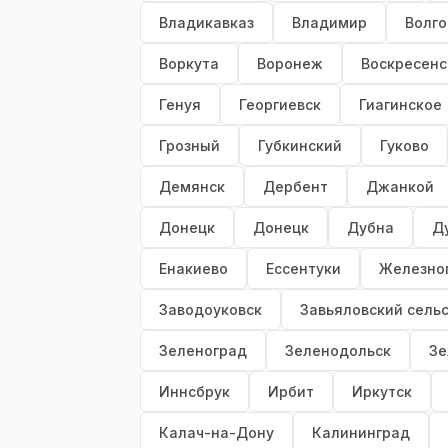
Владикавказ
Владимир
Волго
Воркута
Воронеж
Воскресенс
Генуя
Георгиевск
Гиагинское
Грозный
Губкинский
Гуково
Демянск
Дербент
Джанкой
Донецк
Донецк
Дубна
Д
Енакиево
Ессентуки
Железно
Заводоуковск
Завьяловский сель
Зеленоград
Зеленодольск
Зе
Иннсбрук
Ирбит
Иркутск
Калач-на-Дону
Калининград