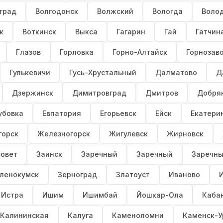
град
Волгодонск
Волжский
Вологда
Воло
к
Воткинск
Выкса
Гагарин
Гай
Гатчин
Глазов
Горловка
Горно-Алтайск
Горнозав
Гулькевичи
Гусь-Хрустальный
Далматово
Д
Дзержинск
Димитровград
Дмитров
Добря
убовка
Евпатория
Егорьевск
Ейск
Екатери
горск
Железногорск
Жигулевск
Жирновск
совет
Заинск
Заречный
Заречный
Заречн
ленокумск
Зерноград
Златоуст
Иваново
Истра
Ишим
Ишимбай
Йошкар-Ола
Каба
Калининская
Калуга
Каменоломни
Каменск-У