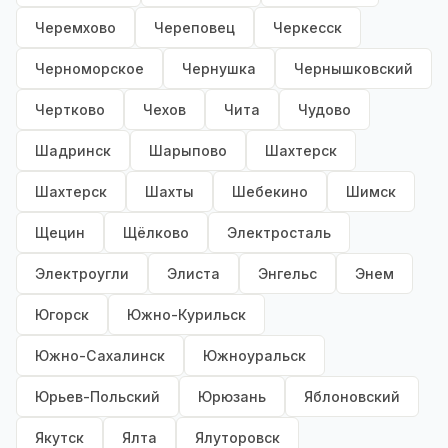
Черемхово
Череповец
Черкесск
Черноморское
Чернушка
Чернышковский
Чертково
Чехов
Чита
Чудово
Шадринск
Шарыпово
Шахтерск
Шахтерск
Шахты
Шебекино
Шимск
Щецин
Щёлково
Электросталь
Электроугли
Элиста
Энгельс
Энем
Югорск
Южно-Курильск
Южно-Сахалинск
Южноуральск
Юрьев-Польский
Юрюзань
Яблоновский
Якутск
Ялта
Ялуторовск