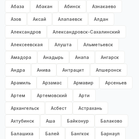
Абаза
Абакан
Абинск
Азнакаево
Азов
Аксай
Алапаевск
Алдан
Александров
Александровск-Сахалинский
Алексеевская
Алушта
Альметьевск
Амадора
Анадырь
Анапа
Ангарск
Андра
Анива
Антрацит
Апшеронск
Арамиль
Арзамас
Армавир
Арсеньев
Артем
Артемовский
Арти
Архангельск
Асбест
Астрахань
Ахтубинск
Аша
Байконур
Балаково
Балашиха
Балей
Бангкок
Барнаул