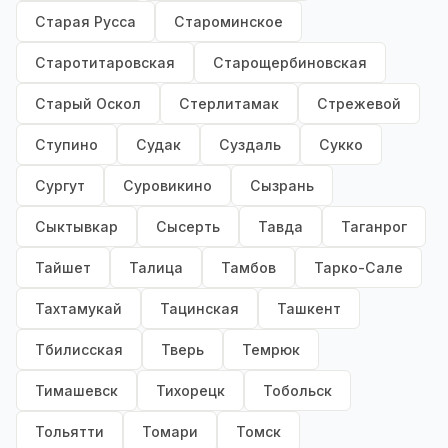
Старая Русса
Староминское
Старотитаровская
Старощербиновская
Старый Оскол
Стерлитамак
Стрежевой
Ступино
Судак
Суздаль
Сукко
Сургут
Суровикино
Сызрань
Сыктывкар
Сысерть
Тавда
Таганрог
Тайшет
Талица
Тамбов
Тарко-Сале
Тахтамукай
Тацинская
Ташкент
Тбилисская
Тверь
Темрюк
Тимашевск
Тихорецк
Тобольск
Тольятти
Томари
Томск