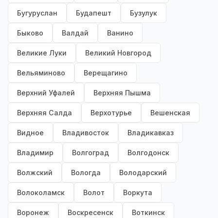
Бугуруслан
Будапешт
Бузулук
Быково
Валдай
Ванино
Великие Луки
Великий Новгород
Вельяминово
Верещагино
Верхний Уфалей
Верхняя Пышма
Верхняя Салда
Верхотурье
Вешенская
Видное
Владивосток
Владикавказ
Владимир
Волгоград
Волгодонск
Волжский
Вологда
Володарский
Волоколамск
Волот
Воркута
Воронеж
Воскресенск
Воткинск