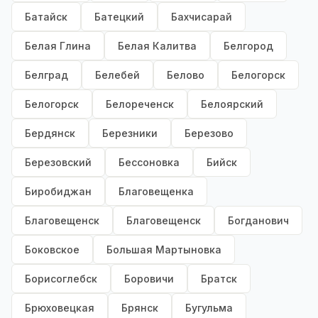
Батайск
Батецкий
Бахчисарай
Белая Глина
Белая Калитва
Белгород
Белград
Белебей
Белово
Белогорск
Белогорск
Белореченск
Белоярский
Бердянск
Березники
Березово
Березовский
Бессоновка
Бийск
Биробиджан
Благовещенка
Благовещенск
Благовещенск
Богданович
Боковское
Большая Мартыновка
Борисоглебск
Боровичи
Братск
Брюховецкая
Брянск
Бугульма