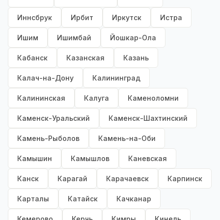
Иннсбрук
Ирбит
Иркутск
Истра
Ишим
Ишимбай
Йошкар-Ола
Кабанск
Казанская
Казань
Калач-на-Дону
Калининград
Калининская
Калуга
Каменоломни
Каменск-Уральский
Каменск-Шахтинский
Камень-Рыболов
Камень-на-Оби
Камышин
Камышлов
Каневская
Канск
Карагай
Карачаевск
Карпинск
Карталы
Катайск
Качканар
Кемерово
Керчь
Кимры
Кинель