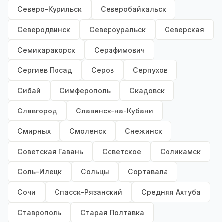
Северо-Курильск
Северобайкальск
Северодвинск
Североуральск
Северская
Семикаракорск
Серафимович
Сергиев Посад
Серов
Серпухов
Сибай
Симферополь
Скадовск
Славгород
Славянск-на-Кубани
Смирных
Смоленск
Снежинск
Советская Гавань
Советское
Соликамск
Соль-Илецк
Сольцы
Сортавала
Сочи
Спасск-Рязанский
Средняя Ахтуба
Ставрополь
Старая Полтавка