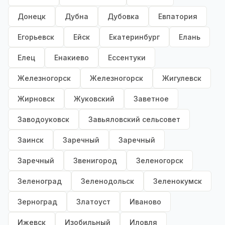
Донецк
Дубна
Дубовка
Евпатория
Егорьевск
Ейск
Екатеринбург
Елань
Елец
Енакиево
Ессентуки
Железногорск
Железногорск
Жигулевск
Жирновск
Жуковский
Заветное
Заводоуковск
Завьяловский сельсовет
Заинск
Заречный
Заречный
Заречный
Звенигород
Зеленогорск
Зеленоград
Зеленодольск
Зеленокумск
Зерноград
Златоуст
Иваново
Ижевск
Изобильный
Иловля