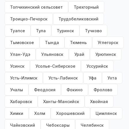
Топчихинский сельсовет
Трехгорный
Троицко-Печорск
Трудобеликовский
Туапсе
Тула
Туринск
Тучково
Тымовское
Тында
Тюмень
Углегорск
Улан-Удэ
Ульяновск
Урай
Урюпинск
Усинск
Усолье-Сибирское
Уссурийск
Усть-Илимск
Усть-Лабинск
Уфа
Ухта
Учалы
Феодосия
Фокино
Фролово
Хабаровск
Ханты-Мансийск
Хвойная
Химки
Холм
Хорошевский
Цимлянск
Чайковский
Чебоксары
Челябинск