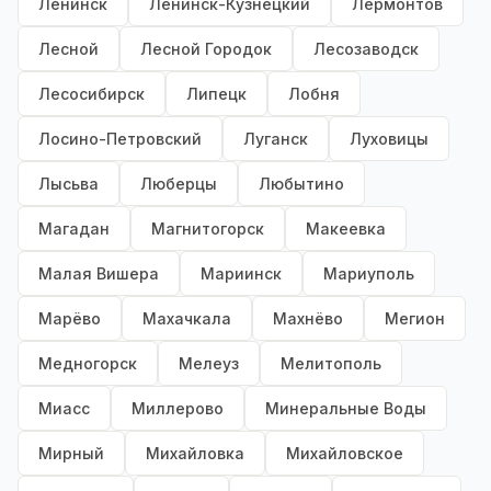
Ленинск
Ленинск-Кузнецкий
Лермонтов
Лесной
Лесной Городок
Лесозаводск
Лесосибирск
Липецк
Лобня
Лосино-Петровский
Луганск
Луховицы
Лысьва
Люберцы
Любытино
Магадан
Магнитогорск
Макеевка
Малая Вишера
Мариинск
Мариуполь
Марёво
Махачкала
Махнёво
Мегион
Медногорск
Мелеуз
Мелитополь
Миасс
Миллерово
Минеральные Воды
Мирный
Михайловка
Михайловское