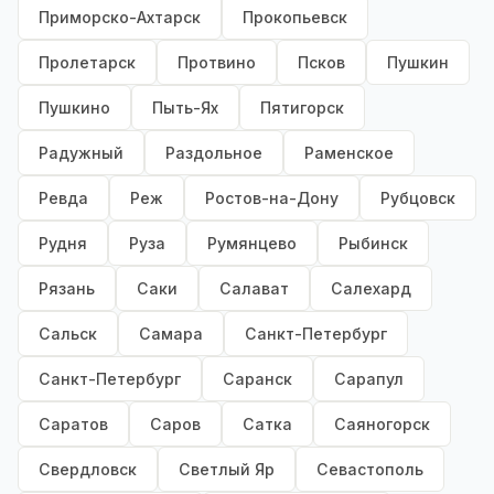
Приморско-Ахтарск
Прокопьевск
Пролетарск
Протвино
Псков
Пушкин
Пушкино
Пыть-Ях
Пятигорск
Радужный
Раздольное
Раменское
Ревда
Реж
Ростов-на-Дону
Рубцовск
Рудня
Руза
Румянцево
Рыбинск
Рязань
Саки
Салават
Салехард
Сальск
Самара
Санкт-Петербург
Санкт-Петербург
Саранск
Сарапул
Саратов
Саров
Сатка
Саяногорск
Свердловск
Светлый Яр
Севастополь