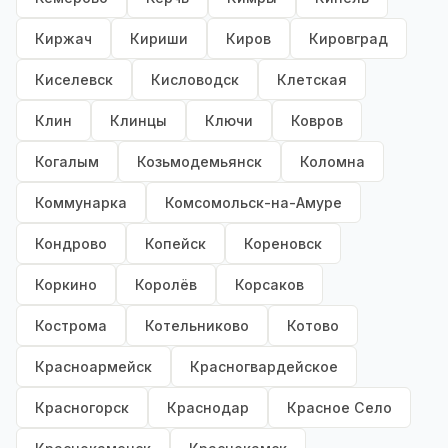
Киржач
Кириши
Киров
Кировград
Киселевск
Кисловодск
Клетская
Клин
Клинцы
Ключи
Ковров
Когалым
Козьмодемьянск
Коломна
Коммунарка
Комсомольск-на-Амуре
Кондрово
Копейск
Кореновск
Коркино
Королёв
Корсаков
Кострома
Котельниково
Котово
Красноармейск
Красногвардейское
Красногорск
Краснодар
Красное Село