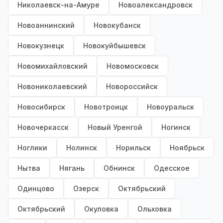
Николаевск-на-Амуре
Новоалександровск
Новоаннинский
Новокубанск
Новокузнецк
Новокуйбышевск
Новомихайловский
Новомосковск
Новониколаевский
Новороссийск
Новосибирск
Новотроицк
Новоуральск
Новочеркасск
Новый Уренгой
Ногинск
Ноглики
Нолинск
Норильск
Ноябрьск
Нытва
Нягань
Обнинск
Одесское
Одинцово
Озерск
Октябрьский
Октябрьский
Окуловка
Ольховка