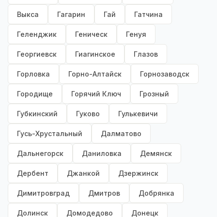
Выкса
Гагарин
Гай
Гатчина
Геленджик
Геническ
Генуя
Георгиевск
Гиагинское
Глазов
Горловка
Горно-Алтайск
Горнозаводск
Городище
Горячий Ключ
Грозный
Губкинский
Гуково
Гулькевичи
Гусь-Хрустальный
Далматово
Дальнегорск
Даниловка
Демянск
Дербент
Джанкой
Дзержинск
Димитровград
Дмитров
Добрянка
Долинск
Домодедово
Донецк