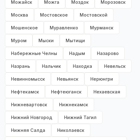
Можайск
Можга
Моздок
Морозовск
Москва
Мостовское
Мостовской
Мошенское
Муравленко
Мурманск
Муром
Мыски
Мытищи
Набережные Челны
Надым
Назарово
Назрань
Нальчик
Находка
Невельск
Невинномысск
Невьянск
Нерюнгри
Нефтекамск
Нефтеюганск
Нехаевская
Нижневартовск
Нижнекамск
Нижний Новгород
Нижний Тагил
Нижняя Салда
Николаевск