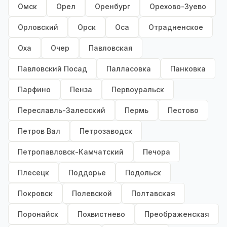
Омск
Орел
Оренбург
Орехово-Зуево
Орловский
Орск
Оса
Отрадненское
Оха
Очер
Павловская
Павловский Посад
Палласовка
Панковка
Парфино
Пенза
Первоуральск
Переславль-Залесский
Пермь
Пестово
Петров Вал
Петрозаводск
Петропавловск-Камчатский
Печора
Плесецк
Поддорье
Подольск
Покровск
Полевской
Полтавская
Поронайск
Похвистнево
Преображенская