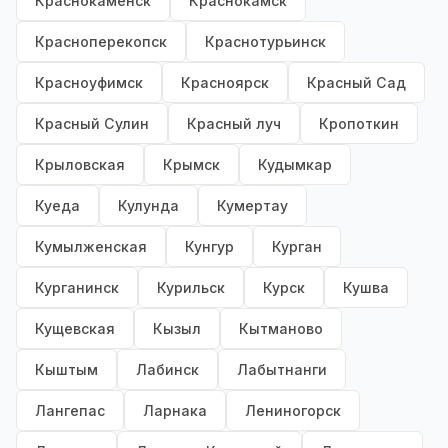
Краснокаменск
Краснокамск
Красноперекопск
Краснотурьинск
Красноуфимск
Красноярск
Красный Сад
Красный Сулин
Красный луч
Кропоткин
Крыловская
Крымск
Кудымкар
Куеда
Кулунда
Кумертау
Кумылженская
Кунгур
Курган
Курганинск
Курильск
Курск
Кушва
Кущевская
Кызыл
Кытманово
Кыштым
Лабинск
Лабытнанги
Лангепас
Ларнака
Лениногорск