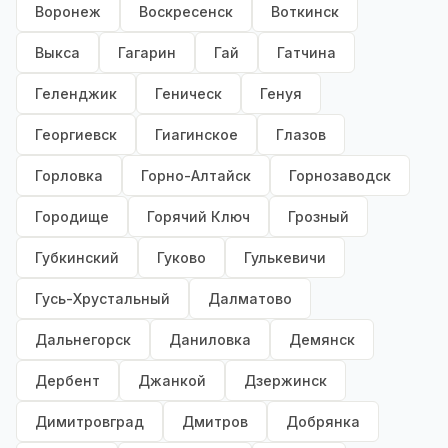
Воронеж
Воскресенск
Воткинск
Выкса
Гагарин
Гай
Гатчина
Геленджик
Геническ
Генуя
Георгиевск
Гиагинское
Глазов
Горловка
Горно-Алтайск
Горнозаводск
Городище
Горячий Ключ
Грозный
Губкинский
Гуково
Гулькевичи
Гусь-Хрустальный
Далматово
Дальнегорск
Даниловка
Демянск
Дербент
Джанкой
Дзержинск
Димитровград
Дмитров
Добрянка