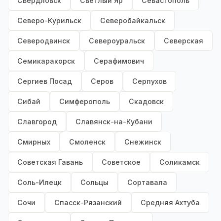
Свердловск
Светлый Яр
Севастополь
Северо-Курильск
Северобайкальск
Северодвинск
Североуральск
Северская
Семикаракорск
Серафимович
Сергиев Посад
Серов
Серпухов
Сибай
Симферополь
Скадовск
Славгород
Славянск-на-Кубани
Смирных
Смоленск
Снежинск
Советская Гавань
Советское
Соликамск
Соль-Илецк
Сольцы
Сортавала
Сочи
Спасск-Рязанский
Средняя Ахтуба