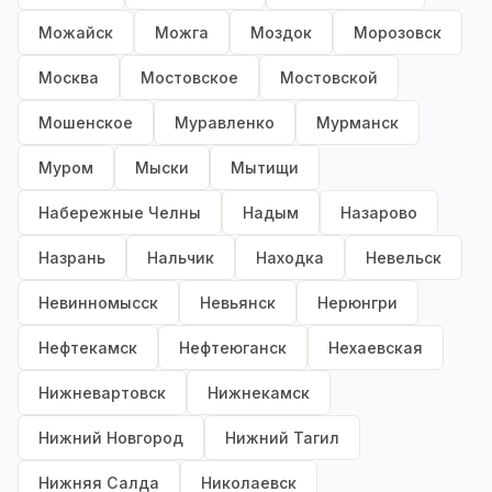
Можайск
Можга
Моздок
Морозовск
Москва
Мостовское
Мостовской
Мошенское
Муравленко
Мурманск
Муром
Мыски
Мытищи
Набережные Челны
Надым
Назарово
Назрань
Нальчик
Находка
Невельск
Невинномысск
Невьянск
Нерюнгри
Нефтекамск
Нефтеюганск
Нехаевская
Нижневартовск
Нижнекамск
Нижний Новгород
Нижний Тагил
Нижняя Салда
Николаевск