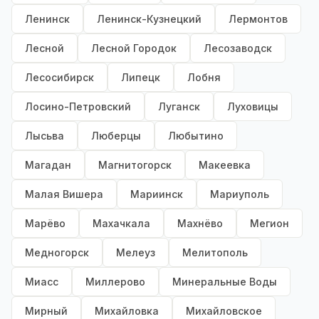
Ленинск
Ленинск-Кузнецкий
Лермонтов
Лесной
Лесной Городок
Лесозаводск
Лесосибирск
Липецк
Лобня
Лосино-Петровский
Луганск
Луховицы
Лысьва
Люберцы
Любытино
Магадан
Магнитогорск
Макеевка
Малая Вишера
Мариинск
Мариуполь
Марёво
Махачкала
Махнёво
Мегион
Медногорск
Мелеуз
Мелитополь
Миасс
Миллерово
Минеральные Воды
Мирный
Михайловка
Михайловское