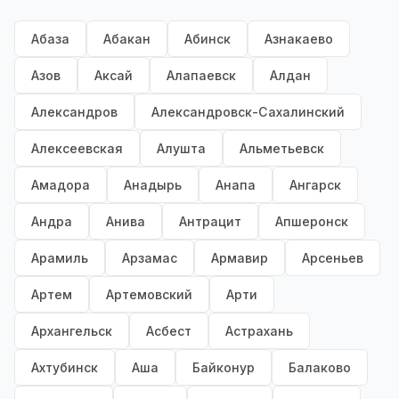
Абаза
Абакан
Абинск
Азнакаево
Азов
Аксай
Алапаевск
Алдан
Александров
Александровск-Сахалинский
Алексеевская
Алушта
Альметьевск
Амадора
Анадырь
Анапа
Ангарск
Андра
Анива
Антрацит
Апшеронск
Арамиль
Арзамас
Армавир
Арсеньев
Артем
Артемовский
Арти
Архангельск
Асбест
Астрахань
Ахтубинск
Аша
Байконур
Балаково