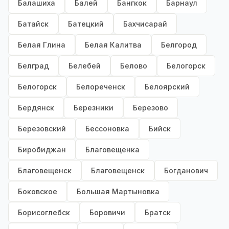
Балашиха
Балей
Бангкок
Барнаул
Батайск
Батецкий
Бахчисарай
Белая Глина
Белая Калитва
Белгород
Белград
Белебей
Белово
Белогорск
Белогорск
Белореченск
Белоярский
Бердянск
Березники
Березово
Березовский
Бессоновка
Бийск
Биробиджан
Благовещенка
Благовещенск
Благовещенск
Богданович
Боковское
Большая Мартыновка
Борисоглебск
Боровичи
Братск