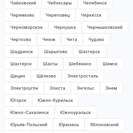
Чайковский
Чебоксары
Челябинск
Черемхово
Череповец
Черкесск
Черноморское
Чернушка
Чернышковский
Чертково
Чехов
Чита
Чудово
Шадринск
Шарыпово
Шахтерск
Шахтерск
Шахты
Шебекино
Шимск
Щецин
Щёлково
Электросталь
Электроугли
Элиста
Энгельс
Энем
Югорск
Южно-Курильск
Южно-Сахалинск
Южноуральск
Юрьев-Польский
Юрюзань
Яблоновский