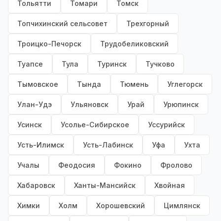
Тольятти
Томари
Томск
Топчихинский сельсовет
Трехгорный
Троицко-Печорск
Трудобеликовский
Туапсе
Тула
Туринск
Тучково
Тымовское
Тында
Тюмень
Углегорск
Улан-Удэ
Ульяновск
Урай
Урюпинск
Усинск
Усолье-Сибирское
Уссурийск
Усть-Илимск
Усть-Лабинск
Уфа
Ухта
Учалы
Феодосия
Фокино
Фролово
Хабаровск
Ханты-Мансийск
Хвойная
Химки
Холм
Хорошевский
Цимлянск