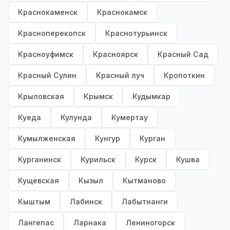
Краснокаменск
Краснокамск
Красноперекопск
Краснотурьинск
Красноуфимск
Красноярск
Красный Сад
Красный Сулин
Красный луч
Кропоткин
Крыловская
Крымск
Кудымкар
Куеда
Кулунда
Кумертау
Кумылженская
Кунгур
Курган
Курганинск
Курильск
Курск
Кушва
Кущевская
Кызыл
Кытманово
Кыштым
Лабинск
Лабытнанги
Лангепас
Ларнака
Лениногорск