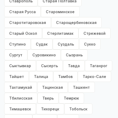
Ставрополь
Старая Полтавка
Старая Русса
Староминское
Старотитаровская
Старощербиновская
Старый Оскол
Стерлитамак
Стрежевой
Ступино
Судак
Суздаль
Сукко
Сургут
Суровикино
Сызрань
Сыктывкар
Сысерть
Тавда
Таганрог
Тайшет
Талица
Тамбов
Тарко-Сале
Тахтамукай
Тацинская
Ташкент
Тбилисская
Тверь
Темрюк
Тимашевск
Тихорецк
Тобольск