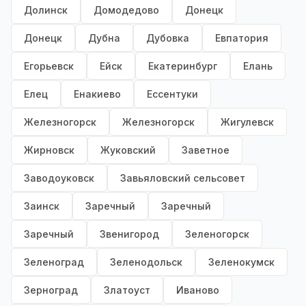
Долинск
Домодедово
Донецк
Донецк
Дубна
Дубовка
Евпатория
Егорьевск
Ейск
Екатеринбург
Елань
Елец
Енакиево
Ессентуки
Железногорск
Железногорск
Жигулевск
Жирновск
Жуковский
Заветное
Заводоуковск
Завьяловский сельсовет
Заинск
Заречный
Заречный
Заречный
Звенигород
Зеленогорск
Зеленоград
Зеленодольск
Зеленокумск
Зерноград
Златоуст
Иваново