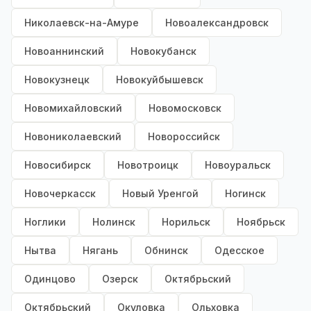
Николаевск-на-Амуре
Новоалександровск
Новоаннинский
Новокубанск
Новокузнецк
Новокуйбышевск
Новомихайловский
Новомосковск
Новониколаевский
Новороссийск
Новосибирск
Новотроицк
Новоуральск
Новочеркасск
Новый Уренгой
Ногинск
Ноглики
Нолинск
Норильск
Ноябрьск
Нытва
Нягань
Обнинск
Одесское
Одинцово
Озерск
Октябрьский
Октябрьский
Окуловка
Ольховка