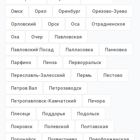
Омск
Орел
Оренбург
Орехово-Зуево
Орловский
Орск
Оса
Отрадненское
Оха
Очер
Павловская
Павловский Посад
Палласовка
Панковка
Парфино
Пенза
Первоуральск
Переславль-Залесский
Пермь
Пестово
Петров Вал
Петрозаводск
Петропавловск-Камчатский
Печора
Плесецк
Поддорье
Подольск
Покровск
Полевской
Полтавская
Поронайск
Похвистнево
Преображенская