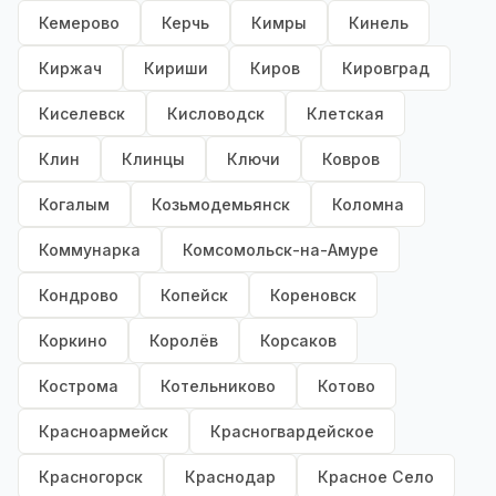
Кемерово
Керчь
Кимры
Кинель
Киржач
Кириши
Киров
Кировград
Киселевск
Кисловодск
Клетская
Клин
Клинцы
Ключи
Ковров
Когалым
Козьмодемьянск
Коломна
Коммунарка
Комсомольск-на-Амуре
Кондрово
Копейск
Кореновск
Коркино
Королёв
Корсаков
Кострома
Котельниково
Котово
Красноармейск
Красногвардейское
Красногорск
Краснодар
Красное Село