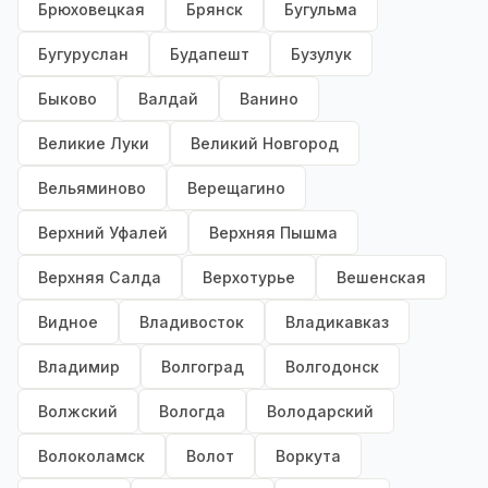
Брюховецкая
Брянск
Бугульма
Бугуруслан
Будапешт
Бузулук
Быково
Валдай
Ванино
Великие Луки
Великий Новгород
Вельяминово
Верещагино
Верхний Уфалей
Верхняя Пышма
Верхняя Салда
Верхотурье
Вешенская
Видное
Владивосток
Владикавказ
Владимир
Волгоград
Волгодонск
Волжский
Вологда
Володарский
Волоколамск
Волот
Воркута