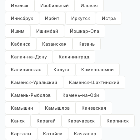
Ижевск
Изобильный
Иловля
Иннсбрук
Ирбит
Иркутск
Истра
Ишим
Ишимбай
Йошкар-Ола
Кабанск
Казанская
Казань
Калач-на-Дону
Калининград
Калининская
Калуга
Каменоломни
Каменск-Уральский
Каменск-Шахтинский
Камень-Рыболов
Камень-на-Оби
Камышин
Камышлов
Каневская
Канск
Карагай
Карачаевск
Карпинск
Карталы
Катайск
Качканар