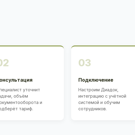
02
03
онсультация
Подключение
пециалист уточнит
Настроим Диадок,
адачи, объём
интеграцию с учётной
окументооборота и
системой и обучим
одберёт тариф.
сотрудников.