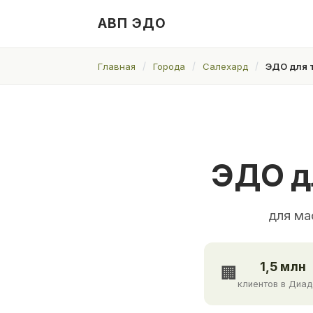
АВП ЭДО
Главная
Города
Салехард
ЭДО для 
ЭДО д
для ма
1,5 млн
🏢
клиентов в Диа