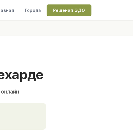
лавная
Города
Решения ЭДО
ехарде
 онлайн