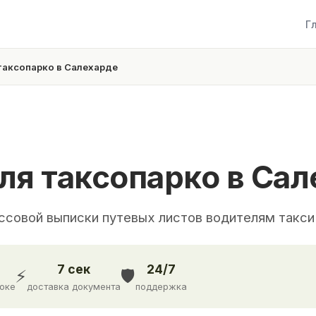
Г
таксопарко в Салехарде
ля таксопарко в Сал
ссовой выписки путевых листов водителям такси
7 сек
24/7
⚡
🛡️
доке
доставка документа
поддержка