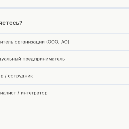
яетесь?
итель организации (ООО, АО)
уальный предприниматель
ер / сотрудник
иалист / интегратор