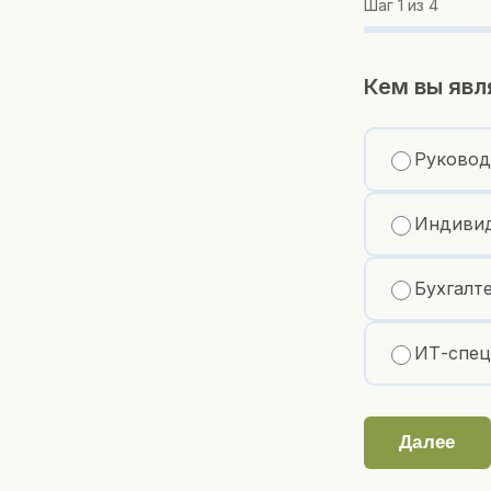
Шаг
1
из 4
Кем вы явл
Руковод
Индивид
Бухгалт
ИТ-спец
Далее