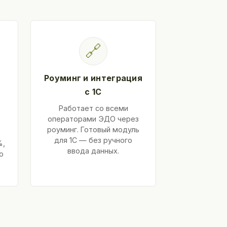
🔗
Роуминг и интеграция
с 1С
Работает со всеми
операторами ЭДО через
роуминг. Готовый модуль
для 1С — без ручного
%,
ввода данных.
ю