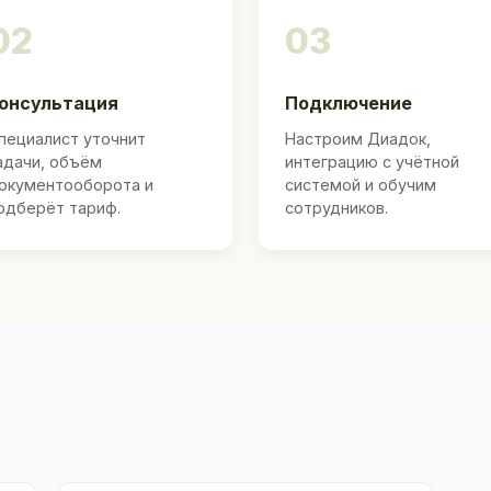
02
03
онсультация
Подключение
пециалист уточнит
Настроим Диадок,
адачи, объём
интеграцию с учётной
окументооборота и
системой и обучим
одберёт тариф.
сотрудников.