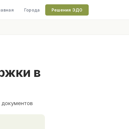
лавная
Города
Решения ЭДО
ржки в
е документов