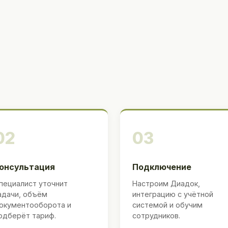
02
03
онсультация
Подключение
пециалист уточнит
Настроим Диадок,
адачи, объём
интеграцию с учётной
окументооборота и
системой и обучим
одберёт тариф.
сотрудников.