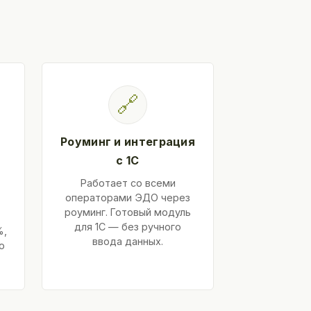
🔗
Роуминг и интеграция
с 1С
Работает со всеми
операторами ЭДО через
роуминг. Готовый модуль
для 1С — без ручного
%,
ввода данных.
ю