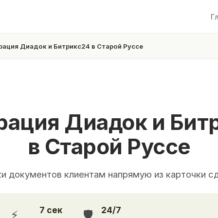
Г
рация Диадок и Битрикс24 в Старой Руссе
рация Диадок и Бит
в Старой Руссе
ки документов клиентам напрямую из карточки с
7 сек
24/7
⚡
🛡️