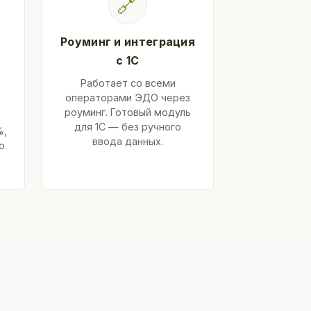
🔗
Роуминг и интеграция
с 1С
Работает со всеми
операторами ЭДО через
роуминг. Готовый модуль
для 1С — без ручного
%,
ввода данных.
ю