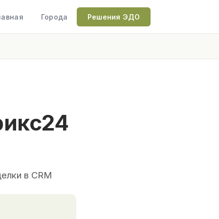
лавная
Города
Решения ЭДО
рикс24
делки в CRM