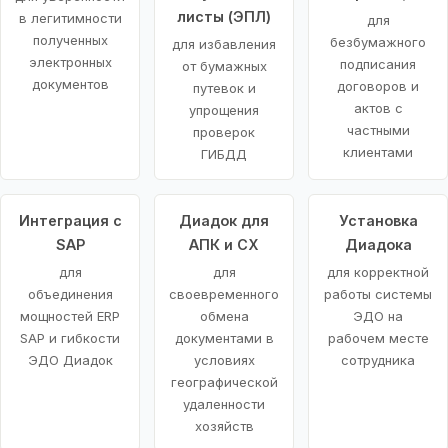
листы (ЭПЛ)
в легитимности
для
полученных
безбумажного
для избавления
электронных
подписания
от бумажных
документов
договоров и
путевок и
актов с
упрощения
частными
проверок
клиентами
ГИБДД
Интеграция с
Диадок для
Установка
SAP
АПК и СХ
Диадока
для
для
для корректной
объединения
своевременного
работы системы
мощностей ERP
обмена
ЭДО на
SAP и гибкости
документами в
рабочем месте
ЭДО Диадок
условиях
сотрудника
географической
удаленности
хозяйств