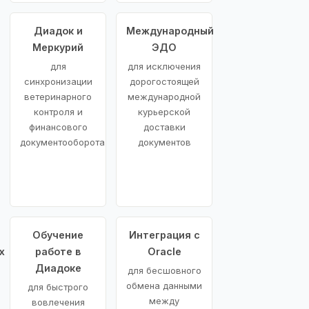
Диадок и
Международный
Меркурий
ЭДО
для
для исключения
синхронизации
дорогостоящей
ветеринарного
международной
контроля и
курьерской
финансового
доставки
документооборота
документов
Обучение
Интеграция с
х
работе в
Oracle
Диадоке
для бесшовного
обмена данными
для быстрого
между
вовлечения