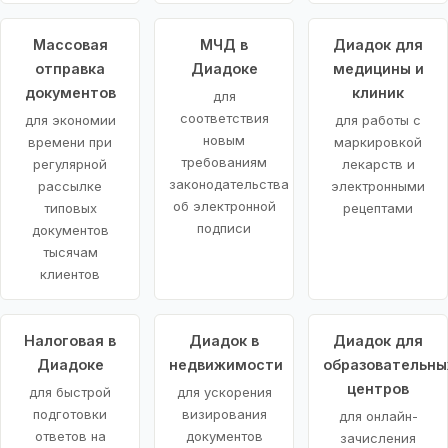
Массовая
МЧД в
Диадок для
отправка
Диадоке
медицины и
документов
клиник
для
соответствия
для экономии
для работы с
новым
времени при
маркировкой
требованиям
регулярной
лекарств и
законодательства
рассылке
электронными
об электронной
типовых
рецептами
подписи
документов
тысячам
клиентов
Налоговая в
Диадок в
Диадок для
Диадоке
недвижимости
образовательны
центров
для быстрой
для ускорения
подготовки
визирования
для онлайн-
ответов на
документов
зачисления