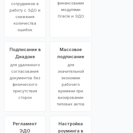
финансовыми
сотрудников в
модулями
работу с ЭДО и
Oracle и ЭДО
снижения
количества
ошибок
Подписание в
Массовое
Диадоке
подписание
для удаленного
для
согласования
значительной
документов без
экономии
физического
рабочего
присутствия
времени при
сторон
визировании
типовых актов
Регламент
Настройка
ЭДО
роуминга в