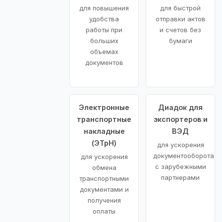
для повышения
для быстрой
удобства
отправки актов
работы при
и счетов без
больших
бумаги
объемах
документов
Электронные
Диадок для
транспортные
экспортеров и
накладные
ВЭД
(ЭТрН)
для ускорения
документооборота
для ускорения
с зарубежными
обмена
партнерами
транспортными
документами и
получения
оплаты