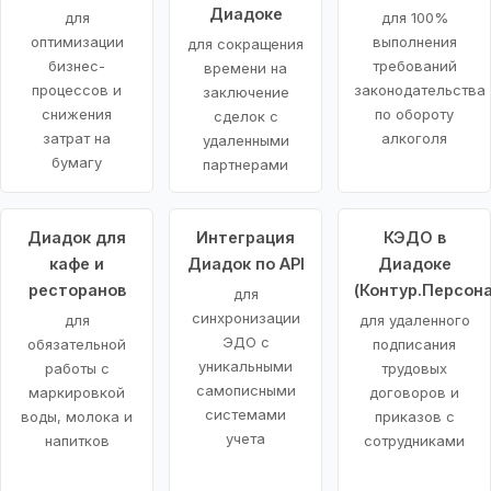
Диадоке
для
для 100%
оптимизации
выполнения
для сокращения
бизнес-
требований
времени на
процессов и
законодательства
заключение
снижения
по обороту
сделок с
затрат на
алкоголя
удаленными
бумагу
партнерами
Диадок для
Интеграция
КЭДО в
кафе и
Диадок по API
Диадоке
ресторанов
(Контур.Персона
для
синхронизации
для
для удаленного
ЭДО с
обязательной
подписания
уникальными
работы с
трудовых
самописными
маркировкой
договоров и
системами
воды, молока и
приказов с
учета
напитков
сотрудниками