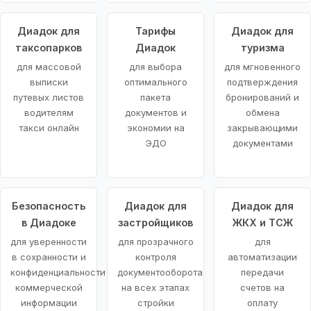
Диадок для
Тарифы
Диадок для
таксопарков
Диадок
туризма
для массовой
для выбора
для мгновенного
выписки
оптимального
подтверждения
путевых листов
пакета
бронирований и
водителям
документов и
обмена
такси онлайн
экономии на
закрывающими
ЭДО
документами
Безопасность
Диадок для
Диадок для
в Диадоке
застройщиков
ЖКХ и ТСЖ
для уверенности
для прозрачного
для
в сохранности и
контроля
автоматизации
конфиденциальности
документооборота
передачи
коммерческой
на всех этапах
счетов на
информации
стройки
оплату