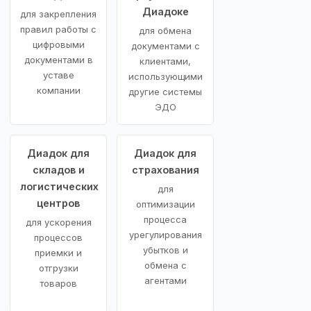
Диадоке
для закрепления
правил работы с
для обмена
цифровыми
документами с
документами в
клиентами,
уставе
использующими
компании
другие системы
ЭДО
Диадок для
Диадок для
складов и
страхования
логистических
для
центров
оптимизации
процесса
для ускорения
урегулирования
процессов
убытков и
приемки и
обмена с
отгрузки
агентами
товаров