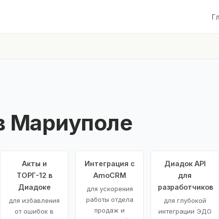
Г
в Мариуполе
Акты и
Интеграция с
Диадок API
ТОРГ-12 в
AmoCRM
для
Диадоке
разработчиков
для ускорения
работы отдела
для избавления
для глубокой
продаж и
от ошибок в
интеграции ЭДО