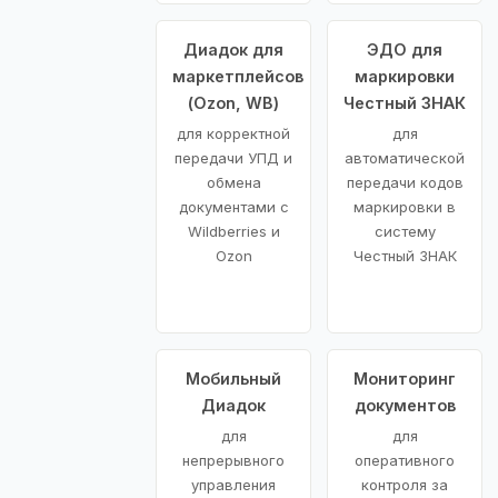
Диадок для
ЭДО для
маркетплейсов
маркировки
(Ozon, WB)
Честный ЗНАК
для корректной
для
передачи УПД и
автоматической
обмена
передачи кодов
документами с
маркировки в
Wildberries и
систему
Ozon
Честный ЗНАК
Мобильный
Мониторинг
Диадок
документов
для
для
непрерывного
оперативного
управления
контроля за