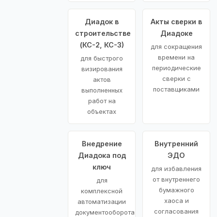
Диадок в
Акты сверки в
строительстве
Диадоке
(КС-2, КС-3)
для сокращения
времени на
для быстрого
периодические
визирования
сверки с
актов
поставщиками
выполненных
работ на
объектах
Внедрение
Внутренний
Диадока под
ЭДО
ключ
для избавления
от внутреннего
для
бумажного
комплексной
хаоса и
автоматизации
согласования
документооборота