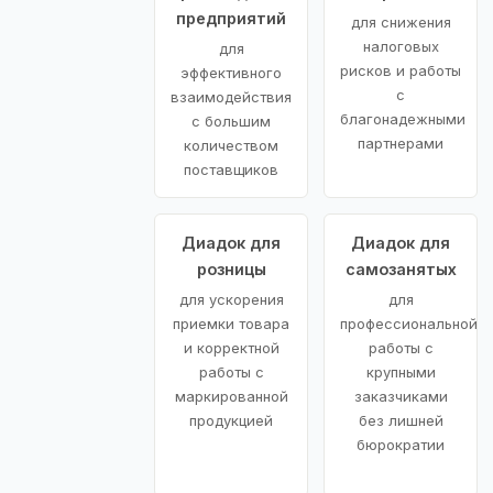
предприятий
для снижения
налоговых
для
рисков и работы
эффективного
с
взаимодействия
благонадежными
с большим
партнерами
количеством
поставщиков
Диадок для
Диадок для
розницы
самозанятых
для ускорения
для
приемки товара
профессиональной
и корректной
работы с
работы с
крупными
маркированной
заказчиками
продукцией
без лишней
бюрократии