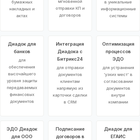
мгновенной
бумажных
в уникальные
отправки КП и
накладных и
информационные
договоров
актах
системы
Диадок для
Интеграция
Оптимизация
банков
Диадока с
процессов
Битрикс24
ЭДО
для
обеспечения
для отправки
для устранения
высочайшего
документов
'узких мест' в
уровня защиты
клиентам
согласовании
передаваемых
напрямую из
документов
финансовых
карточки сделки
внутри
документов
в CRM
компании
ЭДО Диадок
Подписание
Диадок для
для ООО
договоров в
ЕГАИС