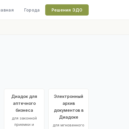
лавная
Города
Решения ЭДО
Диадок для
Электронный
аптечного
архив
бизнеса
документов в
Диадоке
для законной
приемки и
для мгновенного