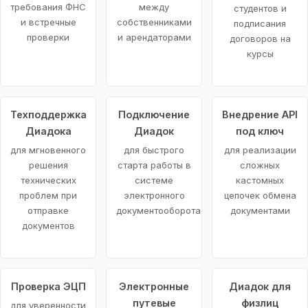
требования ФНС
между
студентов и
и встречные
собственниками
подписания
проверки
и арендаторами
договоров на
курсы
Техподдержка
Подключение
Внедрение API
Диадока
Диадок
под ключ
для мгновенного
для быстрого
для реализации
решения
старта работы в
сложных
технических
системе
кастомных
проблем при
электронного
цепочек обмена
отправке
документооборота
документами
документов
Проверка ЭЦП
Электронные
Диадок для
путевые
физлиц
для уверенности