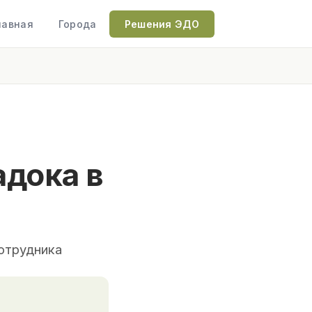
лавная
Города
Решения ЭДО
адока в
отрудника