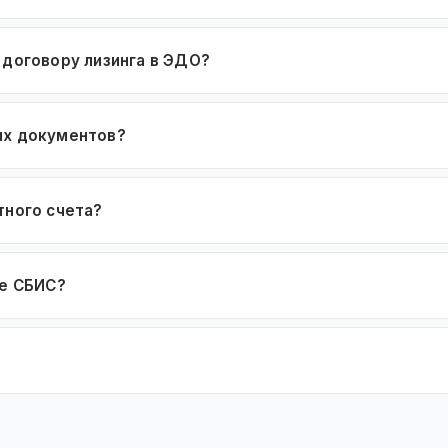
 договору лизинга в ЭДО?
их документов?
тного счета?
не СБИС?