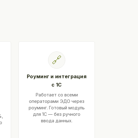
🔗
Роуминг и интеграция
с 1С
Работает со всеми
операторами ЭДО через
роуминг. Готовый модуль
для 1С — без ручного
%,
ввода данных.
ю