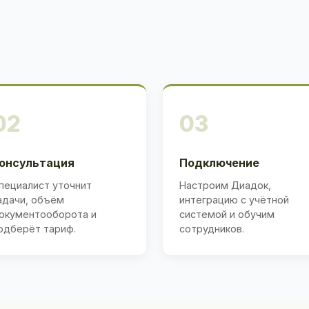
02
03
онсультация
Подключение
пециалист уточнит
Настроим Диадок,
адачи, объём
интеграцию с учётной
окументооборота и
системой и обучим
одберёт тариф.
сотрудников.